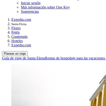
Iniciar sesión
Más información sobre One Key
Sugerencias
Expedia.com
Santa Elena
Flores
Petén
Guatemala
Hoteles
Expedia.com
Planear un viaje
Guía de viaje de Santa Elena
Rentas de hospedaje para las vacaciones