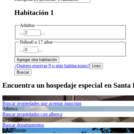
Habitación 1
Adultos
Niños
0 a 17 años
Agregar otra habitación
¿Quieres reservar 9 o más habitaciones?
Listo
Buscar
Encuentra un hospedaje especial en Santa
Mascotas
Buscar propiedades que aceptan mascotas
Alberca
Buscar propiedades con alberca
Departa­mentos
Buscar departamentos
Hidromasaje