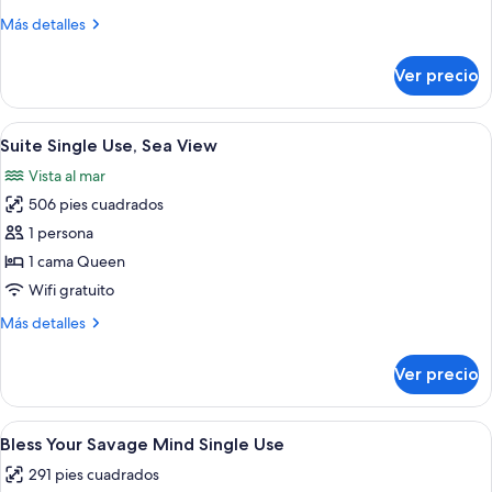
Single
Más
Más detalles
Use
detalles
sobre
Ver precio
Suite
Single
Use
Abrir
Habitación de hotel moderna con una c
6
Suite Single Use, Sea View
todas
Vista al mar
las
506 pies cuadrados
fotos
de
1 persona
Suite
1 cama Queen
Single
Wifi gratuito
Use,
Más
Más detalles
Sea
detalles
View
sobre
Ver precio
Suite
Single
Use,
Abrir
Una habitación de hotel moderna con d
6
Sea
Bless Your Savage Mind Single Use
todas
View
291 pies cuadrados
las