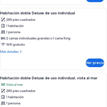
vista
al
Abrir
Un dormitorio moderno con una cama g
5
mar
Habitación doble Deluxe de uso individual
todas
285 pies cuadrados
las
1 habitación
fotos
de
1 persona
Habitación
2 camas individuales grandes o 1 cama King
doble
Wifi gratuito
Deluxe
Más
Más detalles
de
detalles
uso
sobre
Ver precio
Habitación
individual
doble
Deluxe
Abrir
Un dormitorio moderno con una cama g
5
de
Habitación doble Deluxe de uso individual, vista al mar
todas
uso
Vista al mar
individual
las
285 pies cuadrados
fotos
de
1 habitación
Habitación
1 persona