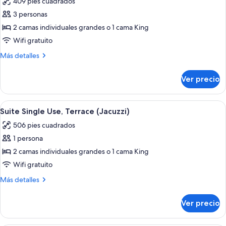
409 pies cuadrados
(Jacuzzi)
las
3 personas
fotos
de
2 camas individuales grandes o 1 cama King
Suite
Wifi gratuito
estudio,
Más
Más detalles
Terraza
detalles
(Jacuzzi)
sobre
Ver precio
Suite
estudio,
Terraza
Abrir
Un balcón con vista al mar, una zona d
6
(Jacuzzi)
Suite Single Use, Terrace (Jacuzzi)
todas
506 pies cuadrados
las
1 persona
fotos
de
2 camas individuales grandes o 1 cama King
Suite
Wifi gratuito
Single
Más
Más detalles
Use,
detalles
Terrace
sobre
Ver precio
Suite
(Jacuzzi)
Single
Use,