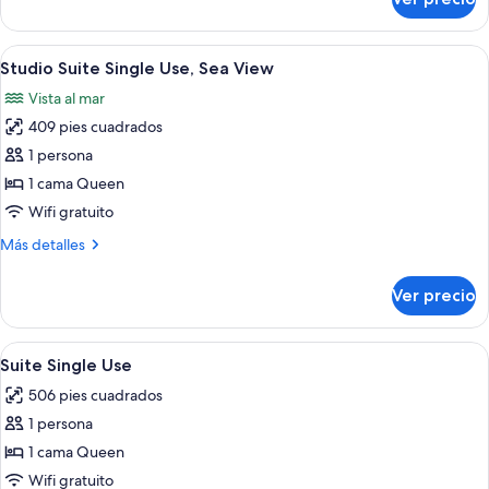
Studio
Suite
Single
Abrir
Una habitación de hotel moderna con u
6
Use
Studio Suite Single Use, Sea View
todas
Vista al mar
las
409 pies cuadrados
fotos
de
1 persona
Studio
1 cama Queen
Suite
Wifi gratuito
Single
Más
Más detalles
Use,
detalles
Sea
sobre
Ver precio
Studio
View
Suite
Single
Abrir
Una habitación de hotel moderna con u
6
Use,
Suite Single Use
todas
Sea
506 pies cuadrados
View
las
1 persona
fotos
de
1 cama Queen
Suite
Wifi gratuito