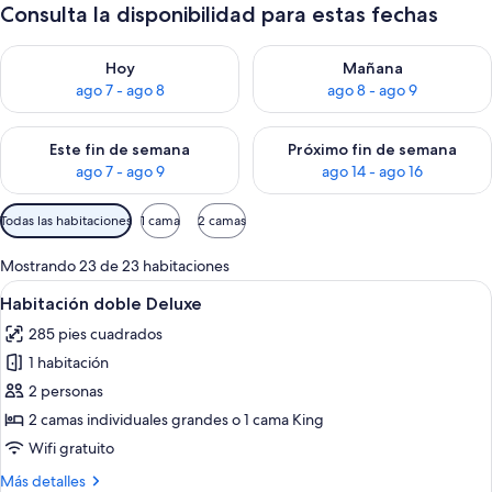
Consulta la disponibilidad para estas fechas
Consulta la disponibilidad para hoy ago 7 - ago 8
Consulta la disponibilidad pa
Hoy
Mañana
ago 7 - ago 8
ago 8 - ago 9
Consulta la disponibilidad para este fin de semana ago 7 - ag
Consulta la disponibilidad par
Este fin de semana
Próximo fin de semana
ago 7 - ago 9
ago 14 - ago 16
Filtros
Todas las habitaciones
1 cama
2 camas
disponibles
para
Mostrando 23 de 23 habitaciones
las
Abrir
Un dormitorio moderno con una cama g
5
Habitación doble Deluxe
habitaciones
todas
285 pies cuadrados
las
1 habitación
fotos
de
2 personas
Habitación
2 camas individuales grandes o 1 cama King
doble
Wifi gratuito
Deluxe
Más
Más detalles