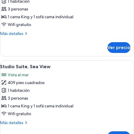
1 habitación
fotos
de
3 personas
Studio
1 cama King y 1 sofá cama individual
Suite
Wifi gratuito
Más
Más detalles
detalles
sobre
Ver precio
Studio
Suite
Abrir
Habitación de hotel con una cama grand
6
Studio Suite, Sea View
todas
Vista al mar
las
409 pies cuadrados
fotos
de
1 habitación
Studio
3 personas
Suite,
1 cama King y 1 sofá cama individual
Sea
Wifi gratuito
View
Más
Más detalles
detalles
sobre