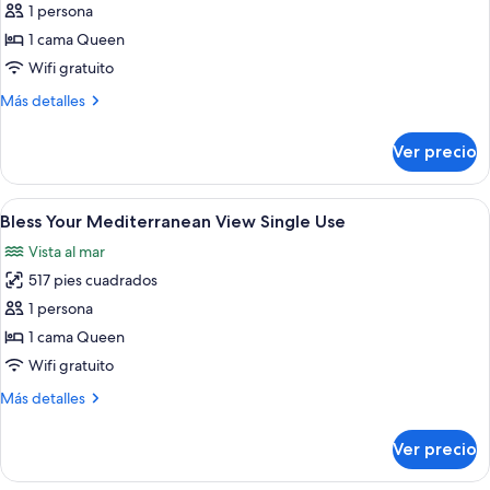
1 persona
fotos
de
1 cama Queen
Bless
Wifi gratuito
Your
Más
Más detalles
Savage
detalles
Mind
sobre
Ver precio
Bless
Single
Your
Use
Savage
Abrir
Un dormitorio moderno con una cama g
6
Mind
Bless Your Mediterranean View Single Use
todas
Single
Vista al mar
Use
las
517 pies cuadrados
fotos
de
1 persona
Bless
1 cama Queen
Your
Wifi gratuito
Mediterranean
Más
Más detalles
View
detalles
Single
sobre
Ver precio
Bless
Use
Your