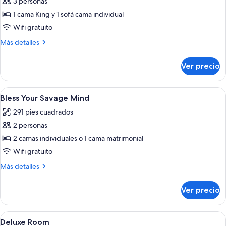
Bless
3 personas
Your
1 cama King y 1 sofá cama individual
Mediterranean
Wifi gratuito
View
Más
Más detalles
detalles
sobre
Ver precio
Bless
Your
Mediterranean
Abrir
Una habitación de hotel moderna con d
6
View
Bless Your Savage Mind
todas
291 pies cuadrados
las
2 personas
fotos
de
2 camas individuales o 1 cama matrimonial
Bless
Wifi gratuito
Your
Más
Más detalles
Savage
detalles
Mind
sobre
Ver precio
Bless
Your
Savage
Abrir
Camas con efecto memoria, minibar y c
8
Mind
Deluxe Room