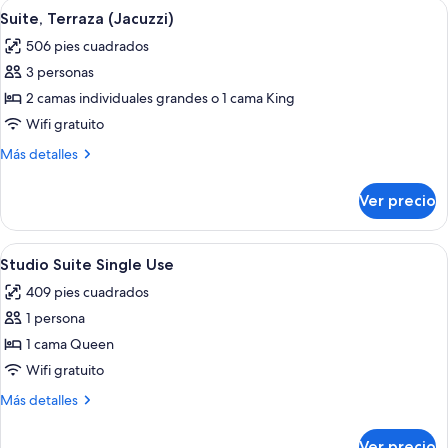
Abrir
Un balcón con vista al mar, una zona d
6
Terrace
Suite, Terraza (Jacuzzi)
todas
(Jacuzzi)
506 pies cuadrados
las
3 personas
fotos
de
2 camas individuales grandes o 1 cama King
Suite,
Wifi gratuito
Terraza
Más
Más detalles
(Jacuzzi)
detalles
sobre
Ver precio
Suite,
Terraza
(Jacuzzi)
Abrir
Una habitación de hotel moderna con u
4
Studio Suite Single Use
todas
409 pies cuadrados
las
1 persona
fotos
de
1 cama Queen
Studio
Wifi gratuito
Suite
Más
Más detalles
Single
detalles
Use
sobre
Ver precio