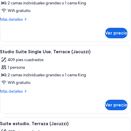
doble
2 camas individuales grandes o 1 cama King
Deluxe
Wifi gratuito
de
Más
Más detalles
uso
detalles
individual,
sobre
Ver precio
vista
Habitación
doble
al
Deluxe
Abrir
Camas con efecto memoria, minibar y c
mar
4
de
Studio Suite Single Use, Terrace (Jacuzzi)
todas
uso
409 pies cuadrados
individual,
las
vista
1 persona
fotos
al
de
2 camas individuales grandes o 1 cama King
mar
Studio
Wifi gratuito
Suite
Más
Más detalles
Single
detalles
Use,
sobre
Ver precio
Studio
Terrace
Suite
(Jacuzzi)
Single
Abrir
Camas con efecto memoria, minibar y c
4
Use,
Suite estudio, Terraza (Jacuzzi)
todas
Terrace