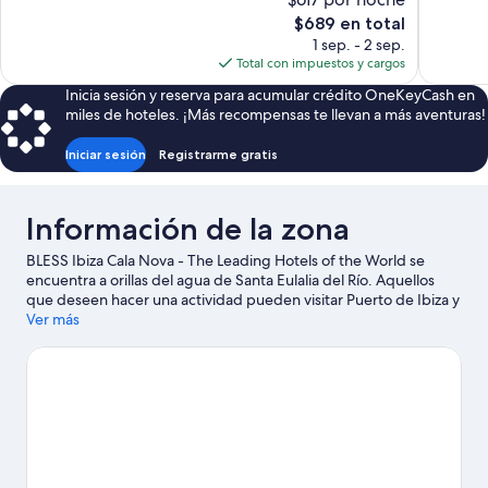
Excelente,
Magnífico
268
El
187
$689 en total
opiniones
precio
opiniones
1 sep. - 2 sep.
actual
Total con impuestos y cargos
es
Inicia sesión y reserva para acumular crédito OneKeyCash en
de
miles de hoteles. ¡Más recompensas te llevan a más aventuras!
$689
Iniciar sesión
Registrarme gratis
Información de la zona
BLESS Ibiza Cala Nova - The Leading Hotels of the World se
encuentra a orillas del agua de Santa Eulalia del Río. Aquellos
que deseen hacer una actividad pueden visitar Puerto de Ibiza y
Marina/club náutico Botafoch, mientras que quienes quieran
Ver más
apreciar la belleza natural de la zona pueden visitar Playa de
Figueretas. ¿Quieres asistir a un evento o partido mientras estás
en la ciudad? Consulta el calendario de Estadio de fútbol Can
Misses o Club Atletisme Pitiús. Encontrarás muchas opciones
para conocer la zona con actividades como golf.
Visita nuestra
guía de Santa Eulalia del Río