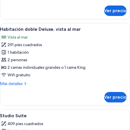
detalles
sobre
Ver precio
Habitación
doble
Deluxe
Abrir
Un dormitorio moderno con una cama g
5
Habitación doble Deluxe, vista al mar
todas
Vista al mar
las
291 pies cuadrados
fotos
de
1 habitación
Habitación
2 personas
doble
2 camas individuales grandes o 1 cama King
Deluxe,
Wifi gratuito
vista
Más
Más detalles
al
detalles
mar
sobre
Ver precio
Habitación
doble
Deluxe,
Abrir
Habitación de hotel con una cama grand
5
vista
Studio Suite
todas
al
409 pies cuadrados
mar
las