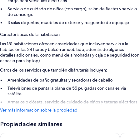
carga para vehículos eléctricos
Servicio de cuidado de niños (con cargo), salón de fiestas y servicio
de concierge
3 salas de juntas, muebles de exterior y resguardo de equipaje
Características de la habitación
Las 151 habitaciones ofrecen amenidades que incluyen servicio a la
habitación las 24 horas y balcón amueblado, además de algunos
detalles adicionales, como menú de almohadas y caja de seguridad (con
espacio para laptop).
Otros de los servicios que también disfrutarás incluyen:
Amenidades de baño gratuitas y secadoras de cabello
Televisiones de pantalla plana de 55 pulgadas con canales vía
satélite
Armarios o clósets, servicio de cuidado de niños y teteras eléctricas
Ver más información sobre la propiedad
Propiedades similares
Meliá Ibiza - Adults Only
Cala San 