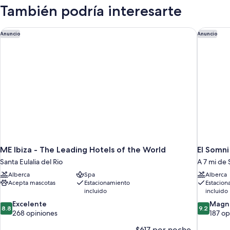
Mediterranean
También podría interesarte
View
Single
Use
ME Ibiza - The Leading Hotels of the World
El Somni
Anuncio
Anuncio
ME Ibiza - The Leading Hotels of the World
El Somni
Santa Eulalia del Rio
A 7 mi de 
Alberca
Spa
Alberca
Acepta mascotas
Estacionamiento
Estacion
incluido
incluido
8.8
9.2
Excelente
Magní
8.8
9.2
de
de
268 opiniones
187 op
10,
10,
$617 por noche