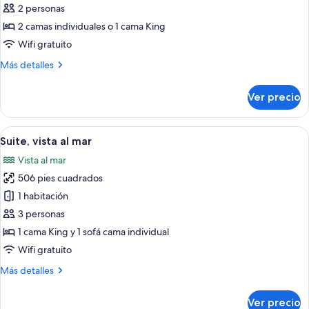
2 personas
las
2 camas individuales o 1 cama King
fotos
de
Wifi gratuito
Bless
Más
Más detalles
Your
detalles
sobre
Savage
Ver precio
Bless
Mind
Your
Room
Savage
Abrir
Habitación de hotel moderna con una c
6
Mind
Suite, vista al mar
todas
Room
Vista al mar
las
506 pies cuadrados
fotos
de
1 habitación
Suite,
3 personas
vista
1 cama King y 1 sofá cama individual
al
Wifi gratuito
mar
Más
Más detalles
detalles
sobre
Ver precio
Suite,