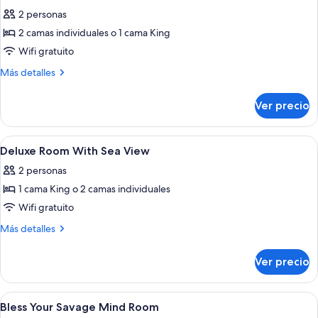
todas
2 personas
las
2 camas individuales o 1 cama King
fotos
de
Wifi gratuito
Deluxe
Más
Más detalles
Room
detalles
sobre
Ver precio
Deluxe
Room
Abrir
Camas con efecto memoria, minibar y c
4
Deluxe Room With Sea View
todas
2 personas
las
1 cama King o 2 camas individuales
fotos
de
Wifi gratuito
Deluxe
Más
Más detalles
Room
detalles
sobre
With
Ver precio
Deluxe
Sea
Room
View
With
Abrir
Camas con efecto memoria, minibar y c
3
Sea
Bless Your Savage Mind Room
todas
View