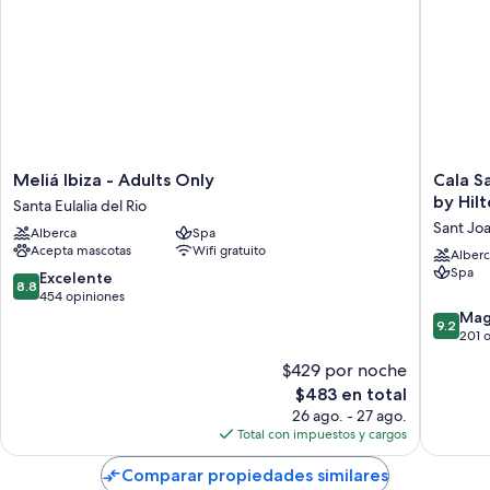
Meliá
Cala
Meliá Ibiza - Adults Only
Cala Sa
Ibiza
San
by Hil
Santa Eulalia del Rio
-
Miguel
Sant Joa
Alberca
Spa
Adults
Ibiza
Acepta mascotas
Wifi gratuito
Only
Resort,
Alberc
Spa
Santa
Curio
8.8
Excelente
8.8
Eulalia
Collecti
de
454 opiniones
del
by
10,
9.2
Mag
9.2
Rio
Hilton
Excelente,
de
201 
Sant
454
10,
$429 por noche
Joan
opiniones
Magnífi
El
$483 en total
de
201
precio
Labritja
opinion
26 ago. - 27 ago.
actual
Total con impuestos y cargos
es
de
Comparar propiedades similares