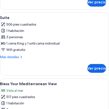
Ver precio
Studio
Suite,
Sea
Abrir
Una habitación de hotel moderna con u
6
View
Suite
todas
506 pies cuadrados
las
1 habitación
fotos
de
3 personas
Suite
1 cama King y 1 sofá cama individual
Wifi gratuito
Más
Más detalles
detalles
sobre
Ver precio
Suite
Abrir
Un dormitorio moderno con una cama g
6
Bless Your Mediterranean View
todas
Vista al mar
las
517 pies cuadrados
fotos
de
1 habitación