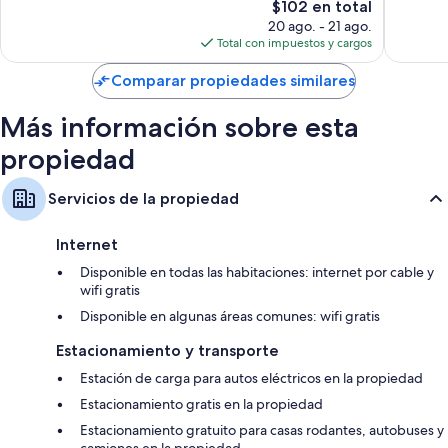
El
$102 en total
bueno,
opinion
Refrigeradores, microondas y camas infantiles gratuitas
precio
2,228
20 ago. - 21 ago.
actual
opiniones
Total con impuestos y cargos
es
de
Comparar propiedades similares
$102
Más información sobre esta
propiedad
Servicios de la propiedad
Internet
Disponible en todas las habitaciones: internet por cable y
wifi gratis
Disponible en algunas áreas comunes: wifi gratis
Estacionamiento y transporte
Estación de carga para autos eléctricos en la propiedad
Estacionamiento gratis en la propiedad
Estacionamiento gratuito para casas rodantes, autobuses y
camiones en la propiedad