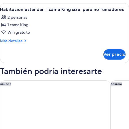
no
camas,
Abrir
Habitación estándar, 1 cama King size
10
fumadores
para
Habitación estándar, 1 cama King size, para no fumadores
todas
no
2 personas
fumadores
las
1 cama King
fotos
de
Wifi gratuito
Habitación
Más
Más detalles
estándar,
detalles
sobre
1
Ver precio
Habitación
cama
estándar,
King
1
También podría interesarte
size,
cama
King
para
size,
Homewood Suites by Hilton Santa Maria
Motel 6 
Anuncio
Anuncio
no
para
fumadores
no
fumadores