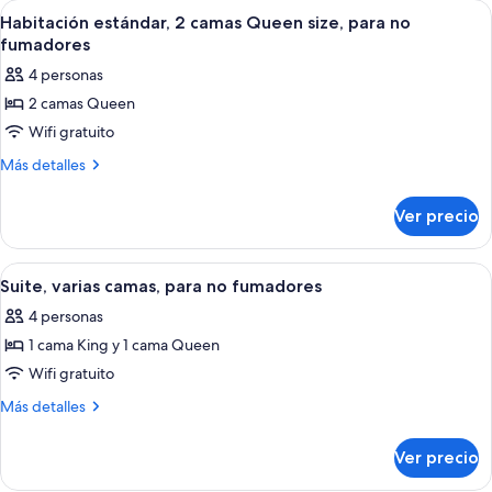
Abrir
Habitación estándar, 2 camas Queen si
12
para
King
Habitación estándar, 2 camas Queen size, para no
todas
size,
no
fumadores
para
las
fumadores
4 personas
no
fotos
fumadores
2 camas Queen
de
Wifi gratuito
Habitación
estándar,
Más
Más detalles
detalles
2
sobre
camas
Ver precio
Habitación
Queen
estándar,
size,
2
Abrir
Suite, varias camas, para no fumadore
7
camas
para
Suite, varias camas, para no fumadores
todas
Queen
no
4 personas
size,
las
fumadores
para
1 cama King y 1 cama Queen
fotos
no
de
Wifi gratuito
fumadores
Suite,
Más
Más detalles
varias
detalles
sobre
camas,
Ver precio
Suite,
para
varias