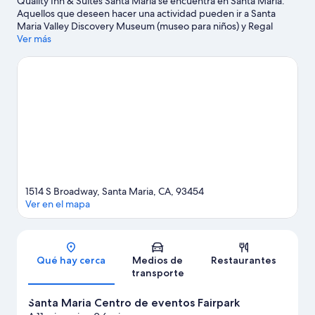
Quality Inn & Suites Santa Maria se encuentra en Santa Maria.
Aquellos que deseen hacer una actividad pueden ir a Santa
Maria Valley Discovery Museum (museo para niños) y Regal
Edwards Santa Maria & RPX, mientras que quienes deseen
Ver más
conocer los puntos de interés del área pueden optar por Santa
Maria Centro de eventos Fairpark y Museo de Historia Natural.
También vale la pena conocer Rancho Bowl y Boomers! Santa
Maria. Las actividades como parasailing ofrecen una gran
oportunidad de disfrutar del agua y, si buscas un poco de
adrenalina, puedes hacer paseos a pie o ciclismo en senderos y
ciclismo de montaña en los alrededores.
Visita nuestra guía de
Santa Maria
1514 S Broadway, Santa Maria, CA, 93454
Ver en el mapa
Sección del mapa
Qué hay cerca
Medios de
Restaurantes
transporte
Santa Maria Centro de eventos Fairpark