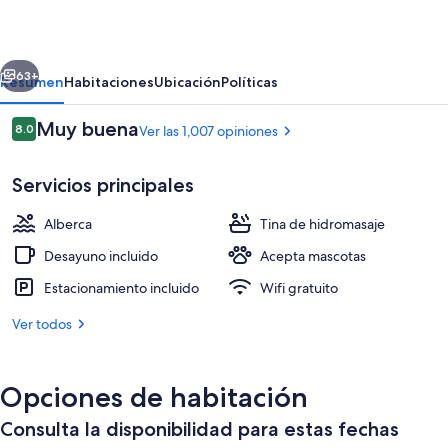
&
Suites
erior
Siguiente
Santa
63+
Resumen
Habitaciones
Ubicación
Políticas
Maria
Opiniones
Muy buena
8.0
Ver las 1,007 opiniones
8.0 de 10,
Servicios principales
Alberca
Tina de hidromasaje
Desayuno incluido
Acepta mascotas
Estacionamiento incluido
Wifi gratuito
Ropa de cama de alta calidad y camas 
Ver todos
Opciones de habitación
Consulta la disponibilidad para estas fechas