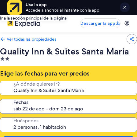
Usa la app
Accede a ahorros al instante con la app
Ir a la sección principal de la página
Descargar la app
Ver todas las propiedades
Quality Inn & Suites Santa Maria
Propiedad
de
2.0
Elige las fechas para ver precios
estrellas
¿A dónde quieres ir?
Fechas
Huéspedes