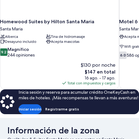
Homewood Suites by Hilton Santa Maria
Motel 6 
Santa Maria
Santa Mar
Alberca
Tina de hidromasaje
Acepta 
Desayuno incluido
Acepta mascotas
Wifi grat
9.2
Magnífico
9.2
6.0
de
244 opiniones
586 o
6.0
de
10,
$130 por noche
10,
Magnífico,
586
244
El
$147 en total
opiniones
opiniones
precio
16 ago. - 17 ago.
actual
Total con impuestos y cargos
es
Inicia sesión y reserva para acumular crédito OneKeyCash en
de
miles de hoteles. ¡Más recompensas te llevan a más aventuras!
$147
Iniciar sesión
Registrarme gratis
Información de la zona