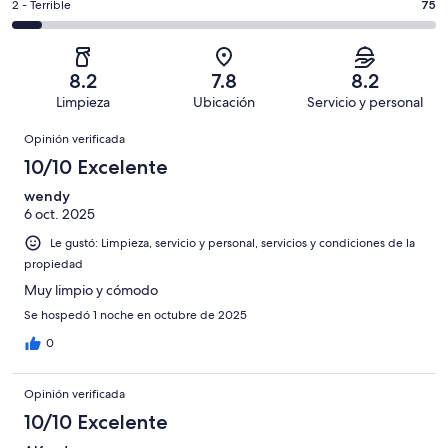
Basada
es
Puntuación
2 - Terrible
75
Bueno.
4,
en
decir,
de
Basada
es
442
Aceptable.
2,
en
decir,
de
Basada
es
262
Malo.
8.2
7.8
8.2
1007
en
decir,
de
Basada
Limpieza
Ubicación
Servicio y personal
opiniones
157
Terrible.
1007
en
Opiniones
de
Basada
opiniones
Opinión verificada
71
1007
en
de
10/10 Excelente
opiniones
75
1007
de
wendy
opiniones
6 oct. 2025
1007
opiniones
Le gustó: Limpieza, servicio y personal, servicios y condiciones de la
propiedad
Muy limpio y cómodo
Se hospedó 1 noche en octubre de 2025
0
Opinión verificada
10/10 Excelente