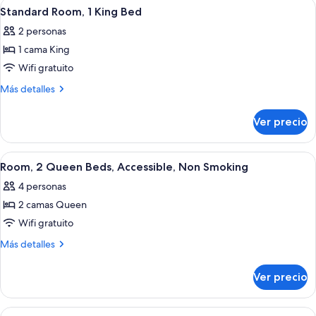
Abrir
Habitación de hotel con cama, escritorio
1
Queen
Standard Room, 1 King Bed
todas
Beds
2 personas
las
1 cama King
fotos
de
Wifi gratuito
Standard
Más
Más detalles
Room,
detalles
sobre
1
Ver precio
Standard
King
Room,
Bed
1
Abrir
Un baño con ducha, inodoro, lavabo y
1
King
Room, 2 Queen Beds, Accessible, Non Smoking
todas
Bed
4 personas
las
2 camas Queen
fotos
de
Wifi gratuito
Room,
Más
Más detalles
2
detalles
sobre
Queen
Ver precio
Room,
Beds,
2
Accessible,
Queen
Abrir
Habitación, 2 camas Queen size, acces