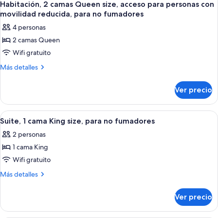
7
Non
Beds,
Habitación, 2 camas Queen size, acceso para personas con
todas
Accessible,
Smoking
movilidad reducida, para no fumadores
Non
las
4 personas
Smoking
fotos
2 camas Queen
de
Wifi gratuito
Habitación,
2
Más
Más detalles
detalles
camas
sobre
Queen
Ver precio
Habitación,
size,
2
acceso
camas
Abrir
Suite, 1 cama King size, para no fumad
8
Queen
para
Suite, 1 cama King size, para no fumadores
todas
size,
personas
2 personas
acceso
las
con
para
1 cama King
fotos
movilidad
personas
de
Wifi gratuito
con
reducida,
Suite,
movilidad
Más
Más detalles
para
reducida,
1
detalles
no
para
sobre
cama
Ver precio
no
fumadores
Suite,
King
fumadores
1
size,
cama