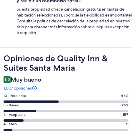
y recibir un reembolso total?
Sí, esta propiedad ofrece cancelación gratuita en tarifas de
habitación seleccionadas, ¡porque la flexibilidad es importante!
Consulta la política de cancelación de la propiedad en nuestro
sitio para obtener más información sobre cualquier excepción
o requisito.
Opiniones
Opiniones de Quality Inn &
Suites Santa Maria
Muy bueno
8.0
1,007 opiniones
Puntuación
10 - Excelente
442
de
Puntuación
8 - Bueno
262
10,
de
es
Puntuación
6 - Aceptable
157
8,
decir,
de
es
Puntuación
4 - Malo
71
Excelente.
6,
decir,
de