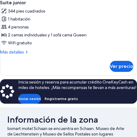
individuales
4
1
Suite junior
todas
cama
344 pies cuadrados
matrimonial
las
o
1 habitación
fotos
2
de
4 personas
individuales
Suite
2 camas individuales y 1 sofá cama Queen
junior
Wifi gratuito
Más
Más detalles
detalles
sobre
Ver precio
Suite
junior
Inicia sesión y reserva para acumular crédito OneKeyCash en
miles de hoteles. ¡Más recompensas te llevan a más aventuras!
Iniciar sesión
Registrarme gratis
Información de la zona
bsmart motel Schaan se encuentra en Schaan. Museo de Arte
de Liechtenstein y Museo de Sellos Postales son lugares