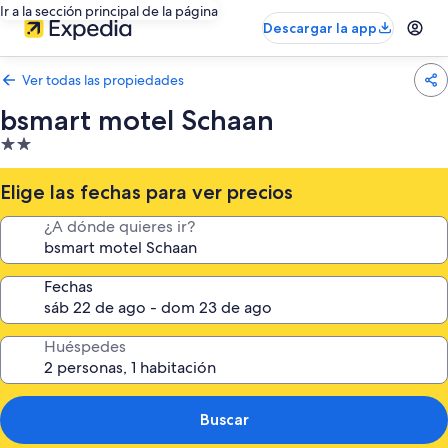
Ir a la sección principal de la página
Descargar la app
Ver todas las propiedades
bsmart motel Schaan
Propiedad
de
2.0
Elige las fechas para ver precios
estrellas
¿A dónde quieres ir?
Fechas
Huéspedes
Buscar