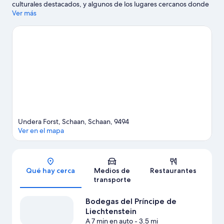
culturales destacados, y algunos de los lugares cercanos donde
se pueden hacer actividades incluyen Piscina Mühleholz y
Ver más
Instalación de Minigolf Schaan/Vaduz. También vale la pena
conocer Mini Golf y Museo Nacional de Liechtenstein.
Visita
nuestra guía de Schaan
Ver más moteles en Schaan
Undera Forst, Schaan, Schaan, 9494
Ver en el mapa
Sección del mapa
Qué hay cerca
Medios de
Restaurantes
transporte
Bodegas del Príncipe de
Liechtenstein
A 7 min en auto
- 3.5 mi