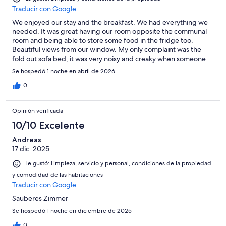
Traducir con Google
We enjoyed our stay and the breakfast. We had everything we
needed. It was great having our room opposite the communal
room and being able to store some food in the fridge too.
Beautiful views from our window. My only complaint was the
fold out sofa bed, it was very noisy and creaky when someone
moved or turned over. I’m a very light sleeper so I didn’t get
Se hospedó 1 noche en abril de 2026
much sleep that night.
0
Opinión verificada
10/10 Excelente
Andreas
17 dic. 2025
Le gustó: Limpieza, servicio y personal, condiciones de la propiedad
y comodidad de las habitaciones
Traducir con Google
Sauberes Zimmer
Se hospedó 1 noche en diciembre de 2025
0