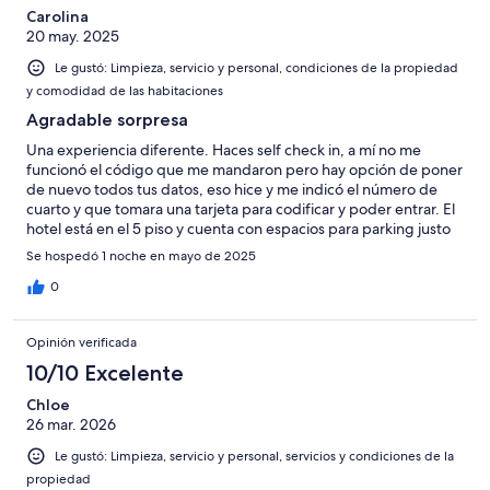
Carolina
20 may. 2025
Le gustó: Limpieza, servicio y personal, condiciones de la propiedad
y comodidad de las habitaciones
Agradable sorpresa
Una experiencia diferente. Haces self check in, a mí no me
funcionó el código que me mandaron pero hay opción de poner
de nuevo todos tus datos, eso hice y me indicó el número de
cuarto y que tomara una tarjeta para codificar y poder entrar. El
hotel está en el 5 piso y cuenta con espacios para parking justo
enfrente y sin costo extra, el desayuno me sorprendió porque
Se hospedó 1 noche en mayo de 2025
esperaba un croissant y un café y ofrecieron opciones saladas y
cereales y yogur también. Nunca vimos staff más que al salir la
0
chica de limpieza. El cuarto cómodo con un baño amplio, muy
limpio y con vistas a las montañas.
Opinión verificada
10/10 Excelente
Chloe
26 mar. 2026
Le gustó: Limpieza, servicio y personal, servicios y condiciones de la
propiedad