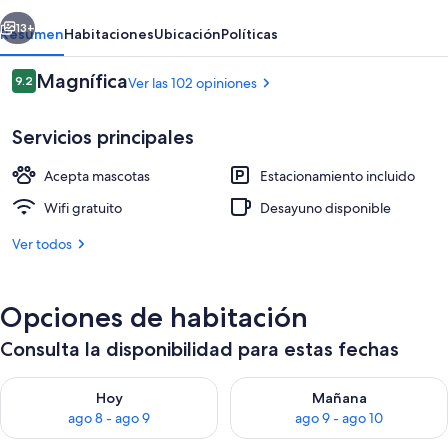
erior
Siguiente
13+
Resumen
Habitaciones
Ubicación
Políticas
Opiniones
Magnífica
9.2
Ver las 102 opiniones
9.2 de 10,
Servicios principales
Acepta mascotas
Estacionamiento incluido
Wifi gratuito
Desayuno disponible
Ver todos
Habitación estándar con 1 cama matrim
Opciones de habitación
Consulta la disponibilidad para estas fechas
Consulta la disponibilidad para hoy ago 8 - ago 9
Consulta la disponibilidad pa
Hoy
Mañana
ago 8 - ago 9
ago 9 - ago 10