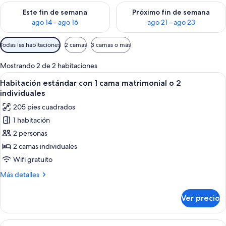
Consulta la disponibilidad para este fin de semana ago 14 - ag
Consulta la disponibilidad pa
Este fin de semana
Próximo fin de semana
ago 14 - ago 16
ago 21 - ago 23
Filtros
Todas las habitaciones
2 camas
3 camas o más
disponibles
para
Mostrando 2 de 2 habitaciones
las
Abrir
Habitación de hotel moderna con una 
6
Habitación estándar con 1 cama matrimonial o 2
habitaciones
todas
individuales
las
205 pies cuadrados
fotos
1 habitación
de
2 personas
Habitación
estándar
2 camas individuales
con
Wifi gratuito
1
Más
Más detalles
cama
detalles
matrimonial
sobre
Ver precio
Habitación
o
estándar
2
con
Abrir
Una habitación de hotel moderna con 