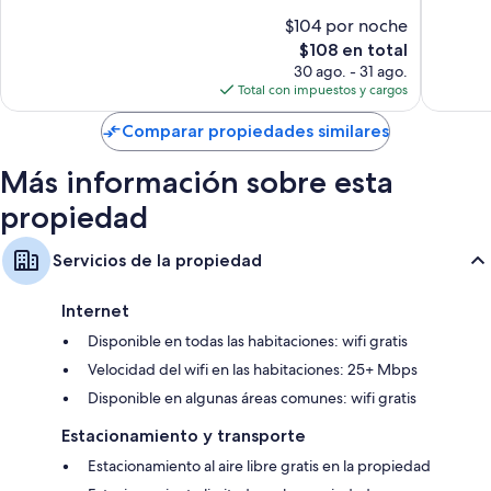
10,
10,
$104 por noche
Muy
Muy
El
$108 en total
bueno,
bueno,
precio
90
191
30 ago. - 31 ago.
actual
opiniones
opinion
Total con impuestos y cargos
es
de
Comparar propiedades similares
$108
Más información sobre esta
propiedad
Servicios de la propiedad
Internet
Disponible en todas las habitaciones: wifi gratis
Velocidad del wifi en las habitaciones: 25+ Mbps
Disponible en algunas áreas comunes: wifi gratis
Estacionamiento y transporte
Estacionamiento al aire libre gratis en la propiedad