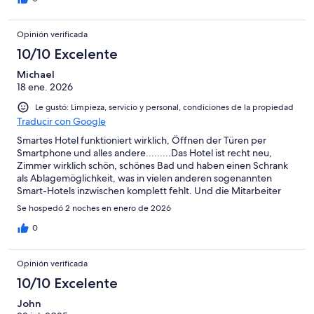
Opinión verificada
10/10 Excelente
Michael
18 ene. 2026
Le gustó: Limpieza, servicio y personal, condiciones de la propiedad
Traducir con Google
Smartes Hotel funktioniert wirklich, Öffnen der Türen per
Smartphone und alles andere.........Das Hotel ist recht neu,
Zimmer wirklich schön, schönes Bad und haben einen Schrank
als Ablagemöglichkeit, was in vielen anderen sogenannten
Smart-Hotels inzwischen komplett fehlt. Und die Mitarbeiter
waren auch noch super nett, Frühstücksraum mit Blick auf die
Se hospedó 2 noches en enero de 2026
Berge, also alles i.O. Sollte ich nochmal nach Schaan kommen
auf jeden Fall wieder in dieses Hotel.
0
Opinión verificada
10/10 Excelente
John