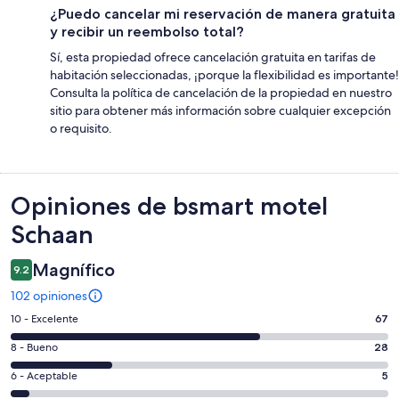
¿Puedo cancelar mi reservación de manera gratuita
y recibir un reembolso total?
Sí, esta propiedad ofrece cancelación gratuita en tarifas de
habitación seleccionadas, ¡porque la flexibilidad es importante!
Consulta la política de cancelación de la propiedad en nuestro
sitio para obtener más información sobre cualquier excepción
o requisito.
Opiniones
Opiniones de bsmart motel
Schaan
Magnífico
9.2
102 opiniones
Puntuación
10 - Excelente
67
de
Puntuación
8 - Bueno
28
10,
de
es
Puntuación
6 - Aceptable
5
8,
decir,
de