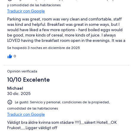
y comodidad de las habitaciones
Traducir con Google
Parking was great, room was very clean and comfortable, staff
was kind and helpful. Breakfast was great in some ways, but I
would have liked a few more options - hard boiled eggs would
be good, more kinds of cereal, more kinds of juice. I always
LOVED having the breakfast room open in the evenings. It was a
great place to work, play games, and visit. WONDERUFL stay.
Se hospedó 3 noches en diciembre de 2025
We would definately stay here again.
0
Opinión verificada
10/10 Excelente
Michael
30 dic. 2025
Le gustó: Servicio y personal, condiciones de la propiedad,
comodidad de las habitaciones
Traducir con Google
Väldigt bra äldre kvinna som städare !!!!),,,säkert Hotell,,,OK
Frukost,,,,Ligger väldigt off