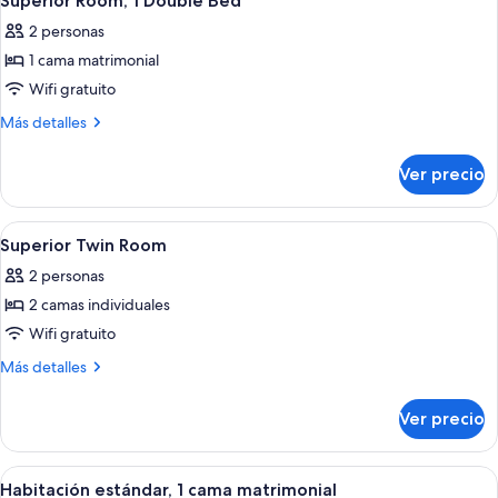
Superior Room, 1 Double Bed
todas
Bed
2 personas
las
1 cama matrimonial
fotos
de
Wifi gratuito
Superior
Más
Más detalles
Room,
detalles
sobre
1
Ver precio
Superior
Double
Room,
Bed
1
Abrir
Un moderno vestíbulo de hotel con una
7
Double
Superior Twin Room
todas
Bed
2 personas
las
2 camas individuales
fotos
de
Wifi gratuito
Superior
Más
Más detalles
Twin
detalles
sobre
Room
Ver precio
Superior
Twin
Room
Abrir
Habitación de hotel con una cama grand
8
Habitación estándar, 1 cama matrimonial