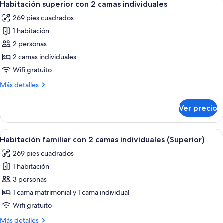
7
Habitación superior con 2 camas individuales
todas
269 pies cuadrados
las
1 habitación
fotos
de
2 personas
Habitación
2 camas individuales
superior
Wifi gratuito
con
Más
Más detalles
2
detalles
camas
sobre
Ver precio
Habitación
individuales
superior
con
Abrir
Una habitación de hotel con dos cama
6
2
Habitación familiar con 2 camas individuales (Superior)
todas
camas
269 pies cuadrados
individuales
las
1 habitación
fotos
de
3 personas
Habitación
1 cama matrimonial y 1 cama individual
familiar
Wifi gratuito
con
Más
Más detalles