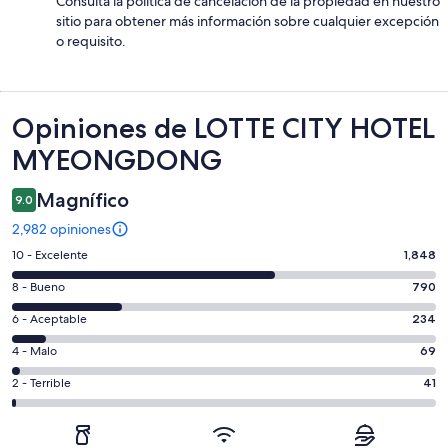
Consulta la política de cancelación de la propiedad en nuestro
sitio para obtener más información sobre cualquier excepción
o requisito.
Opiniones
Opiniones de LOTTE CITY HOTEL
MYEONGDONG
Magnífico
9.0
2,982 opiniones
Puntuación
10 - Excelente
1,848
de
Puntuación
8 - Bueno
790
10,
de
es
Puntuación
6 - Aceptable
234
8,
decir,
de
es
Puntuación
4 - Malo
69
Excelente.
6,
decir,
de
Basada
es
Puntuación
2 - Terrible
41
Bueno.
4,
en
decir,
de
Basada
es
1848
Aceptable.
2,
en
decir,
de
Basada
es