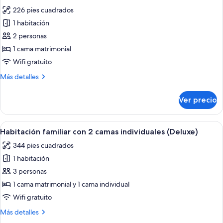
todas
226 pies cuadrados
las
1 habitación
fotos
de
2 personas
Habitación
1 cama matrimonial
estándar,
Wifi gratuito
1
Más
Más detalles
cama
detalles
matrimonial
sobre
Ver precio
Habitación
estándar,
1
Abrir
Habitación de hotel con dos camas, un es
6
cama
Habitación familiar con 2 camas individuales (Deluxe)
todas
matrimonial
344 pies cuadrados
las
1 habitación
fotos
de
3 personas
Habitación
1 cama matrimonial y 1 cama individual
familiar
Wifi gratuito
con
Más
Más detalles
2
detalles