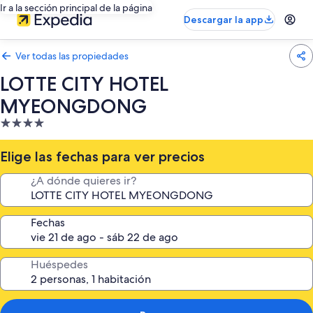
Ir a la sección principal de la página
Descargar la app
Ver todas las propiedades
LOTTE CITY HOTEL
MYEONGDONG
Propiedad
de
4.0
Elige las fechas para ver precios
estrellas
¿A dónde quieres ir?
Fechas
Huéspedes