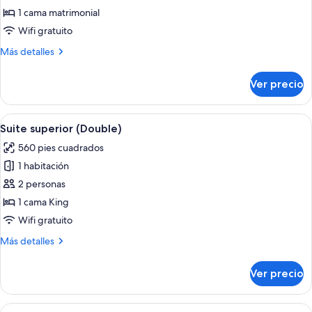
Habitación
1 cama matrimonial
superior,
Wifi gratuito
1
Más
Más detalles
cama
detalles
matrimonial
sobre
Ver precio
Habitación
superior,
1
Abrir
Habitación de hotel con una cama gran
7
cama
Suite superior (Double)
todas
matrimonial
560 pies cuadrados
las
1 habitación
fotos
de
2 personas
Suite
1 cama King
superior
Wifi gratuito
(Double)
Más
Más detalles
detalles
sobre
Ver precio
Suite
superior
(Double)
Abrir
Habitación de hotel con dos camas, un es