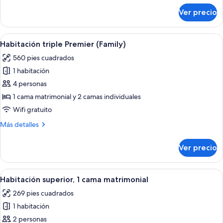
camas
sobre
Ver precio
Habitación
individuales
familiar
(Deluxe)
con
Abrir
Habitación de hotel con una cama grand
7
2
Habitación triple Premier (Family)
todas
camas
560 pies cuadrados
individuales
las
(Deluxe)
1 habitación
fotos
de
4 personas
Habitación
1 cama matrimonial y 2 camas individuales
triple
Wifi gratuito
Premier
Más
Más detalles
(Family)
detalles
sobre
Ver precio
Habitación
triple
Premier
Abrir
Habitación de hotel con una cama grand
8
(Family)
Habitación superior, 1 cama matrimonial
todas
269 pies cuadrados
las
1 habitación
fotos
de
2 personas