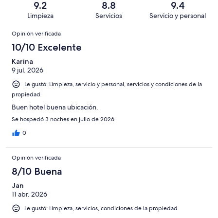
790
Malo.
9.2
8.8
9.4
2982
en
decir,
de
Basada
Limpieza
Servicios
Servicio y personal
opiniones
234
Terrible.
2982
en
Opiniones
de
Basada
opiniones
Opinión verificada
69
2982
en
de
10/10 Excelente
opiniones
41
2982
de
Karina
opiniones
9 jul. 2026
2982
opiniones
Le gustó: Limpieza, servicio y personal, servicios y condiciones de la
propiedad
Buen hotel buena ubicación.
Se hospedó 3 noches en julio de 2026
0
Opinión verificada
8/10 Buena
Jan
11 abr. 2026
Le gustó: Limpieza, servicios, condiciones de la propiedad