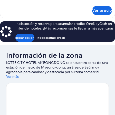
2
detalles
camas
sobre
Ver precio
Habitación
individuales
familiar
(Superior)
con
Inicia sesión y reserva para acumular crédito OneKeyCash en
2
miles de hoteles. ¡Más recompensas te llevan a más aventuras!
camas
individuales
Iniciar sesión
Registrarme gratis
(Superior)
Información de la zona
LOTTE CITY HOTEL MYEONGDONG se encuentra cerca de una
estación de metro de Myeong-dong, un área de Seúl muy
agradable para caminar y destacada por su zona comercial.
Gwanghwamun y Palacio Gyeongbok son lugares
Ver más
emblemáticos, y los turistas que quieran ir de compras pueden
visitar Mercado Namdaemun. También puedes darte una vuelta
por Ayuntamiento de Seúl. Los huéspedes valoran la ubicación
de este hotel por sus atractivos turísticos. También es
conveniente por el transporte público: la Estación de metro de
Euljilo 3-ga se encuentra a 3 minutos a pie y la Estación de metro
de Jonggak está a 6 minutos.
Visita nuestra guía de Seúl