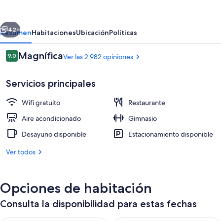
HOTEL
MYEONGDONG
erior
Siguiente
42+
Resumen
Habitaciones
Ubicación
Políticas
Opiniones
Magnífica
9.0
Ver las 2,982 opiniones
9.0 de 10,
Servicios principales
Wifi gratuito
Restaurante
Aire acondicionado
Gimnasio
Desayuno disponible
Estacionamiento disponible
Entrada de la propiedad
Ver todos
Opciones de habitación
Consulta la disponibilidad para estas fechas