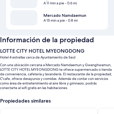
A 11 min a pie
- 0.6 mi
Mercado Namdaemun
A 15 min a pie
- 0.8 mi
Información de la propiedad
LOTTE CITY HOTEL MYEONGDONG
Hotel 4 estrellas cerca de Ayuntamiento de Seúl
Con una ubicación cercana a Mercado Namdaemun y Gwanghwamun,
LOTTE CITY HOTEL MYEONGDONG te ofrece supermercado o tienda
de conveniencia, cafetería y lavandería. El restaurante de la propiedad,
C'cafe, ofrece desayunos y comidas. Además de contar con servicios
como área de entretenimiento al aire libre y gimnasio, podrás
conectarte al wifi gratis en las habitaciones.
Estos son algunos más de los servicios en este hotel:
Propiedades similares
Desayuno buffet (con cargo), estacionamiento (con cargo) y
dispensador de agua
HOTEL THE BOTANIK SEWOON MYEONGDONG
L7 MYE