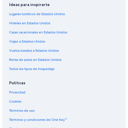
Ideas para inspirarte
Hoteles cerca de Parque General Sherman Tree
Lugares turísticos de Estados Unidos
Hoteles de ski en Badger
Hoteles en Estados Unidos
Hoteles en Badger
Casas vacacionales en Estados Unidos
Hoteles cerca de Parque Nacional de las Secuoyas
Hoteles 3 estrellas en Miramonte
Viajes a Estados Unidos
Apart-Hoteles en Miramonte
Vuelos baratos a Estados Unidos
B&B en Miramonte
Renta de autos en Estados Unidos
Cabañas en Miramonte
Todos los tipos de hospedaje
Casas de huéspedes en Miramonte
Políticas
Casas vacacionales en Miramonte
Privacidad
Condominios en Miramonte
Apartamentos en Miramonte
Cookies
Hoteles con spa en Miramonte
Términos de uso
Hoteles baratos en Miramonte
Términos y condiciones de One Key™
Hoteles con vista en Miramonte