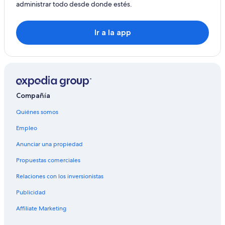
Cabañas en Three Rivers
administrar todo desde donde estés.
Campings en Three Rivers
Ir a la app
Casas de huéspedes en Three Rivers
Casas rurales en Three Rivers
Resorts en Three Rivers
Hoteles con spa en Three Rivers
Hoteles todo incluido en Three Rivers
Compañía
Hoteles en la playa en Three Rivers
Quiénes somos
Hoteles románticos en Three Rivers
Empleo
Hoteles baratos en Three Rivers
Anunciar una propiedad
Hoteles con desayuno incluido en Three Rivers
Propuestas comerciales
Hoteles que aceptan mascotas en Three Rivers
Relaciones con los inversionistas
Hoteles en Three Rivers
Publicidad
Villas en Three Rivers
Affiliate Marketing
Hoteles cerca de Parques Nacionales de Sequoia and
Kings Canyon