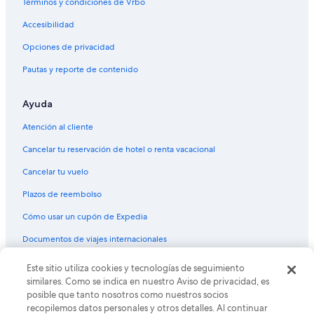
Términos y condiciones de Vrbo
Hoteles de Motel 6 en Miramonte
Accesibilidad
Hoteles en Miramonte
Opciones de privacidad
Moteles en Miramonte
Pautas y reporte de contenido
Villas en Miramonte
Hoteles cerca de Giant Forest
Ayuda
Atención al cliente
Cancelar tu reservación de hotel o renta vacacional
Cancelar tu vuelo
Plazos de reembolso
Cómo usar un cupón de Expedia
Documentos de viajes internacionales
© 2026 Expedia, Inc., una empresa de Expedia Group. Todos los
Este sitio utiliza cookies y tecnologías de seguimiento
derechos reservados. Expedia y el logo de Expedia son marcas
similares. Como se indica en nuestro Aviso de privacidad, es
registradas o marcas comerciales de Expedia, Inc. CST# 2029030-50.
posible que tanto nosotros como nuestros socios
recopilemos datos personales y otros detalles. Al continuar