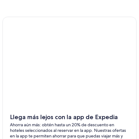
Cabañas en Pinehurst
Campings en Pinehurst
Campings en Silver City
Condominios en Silver City
Hoteles en Silver City
Hoteles cerca de Túnel de roca
Hoteles cerca de Cámara de Comercio de Sequoia
Foothills
Hoteles en Hume
Hoteles cerca de Crystal Cave
Hoteles en Grant Grove Village
Casas de campo en Cedar Grove
Hoteles en Cedar Grove
Llega más lejos con la app de Expedia
Hoteles cerca de Parque nacional Cañón de los Reyes
Ahorra aún más: obtén hasta un 20% de descuento en
hoteles seleccionados al reservar en la app. Nuestras ofertas
B&B en Three Rivers
en la app te permiten ahorrar para que puedas viajar más y