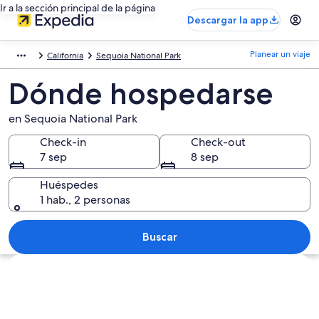
Ir a la sección principal de la página
Descargar la app
Planear un viaje
California
Sequoia National Park
Dónde hospedarse
en Sequoia National Park
Check-in
Check-out
7 sep
8 sep
Huéspedes
1 hab., 2 personas
Buscar
Explorar mapa