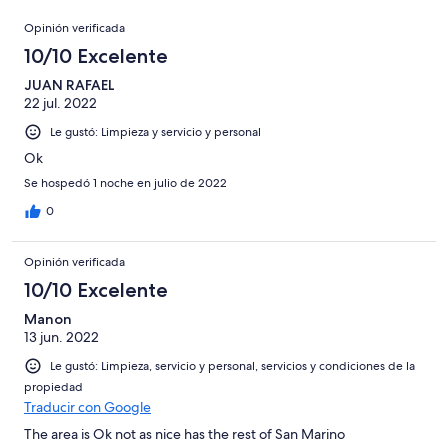
Terrible.
126
en
Opiniones
de
Basada
opiniones
Opinión verificada
5
126
en
de
10/10 Excelente
opiniones
0
126
de
JUAN RAFAEL
opiniones
22 jul. 2022
126
opiniones
Le gustó: Limpieza y servicio y personal
Ok
Se hospedó 1 noche en julio de 2022
0
Opinión verificada
10/10 Excelente
Manon
13 jun. 2022
Le gustó: Limpieza, servicio y personal, servicios y condiciones de la
propiedad
Traducir con Google
The area is Ok not as nice has the rest of San Marino