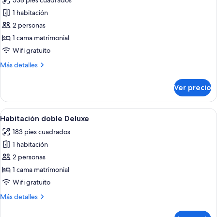
538 pies cuadrados
las
1 habitación
fotos
de
2 personas
Suite
1 cama matrimonial
Wifi gratuito
Más
Más detalles
detalles
sobre
Ver precio
Suite
Abrir
Ropa de cama de alta calidad, edredó
6
Habitación doble Deluxe
todas
183 pies cuadrados
las
1 habitación
fotos
de
2 personas
Habitación
1 cama matrimonial
doble
Wifi gratuito
Deluxe
Más
Más detalles
detalles
sobre