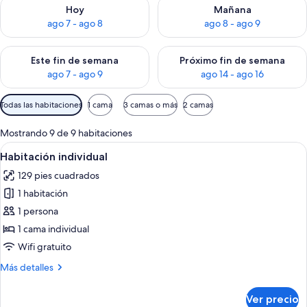
Consulta la disponibilidad para hoy ago 7 - ago 8
Consulta la disponibilidad pa
Hoy
Mañana
ago 7 - ago 8
ago 8 - ago 9
Consulta la disponibilidad para este fin de semana ago 7 - ag
Consulta la disponibilidad par
Este fin de semana
Próximo fin de semana
ago 7 - ago 9
ago 14 - ago 16
Filtros
Todas las habitaciones
1 cama
3 camas o más
2 camas
disponibles
para
Mostrando 9 de 9 habitaciones
las
Abrir
Ropa de cama de alta calidad, edredó
3
Habitación individual
habitaciones
todas
129 pies cuadrados
las
1 habitación
fotos
de
1 persona
Habitación
1 cama individual
individual
Wifi gratuito
Más
Más detalles
detalles
sobre
Ver precio
Habitación