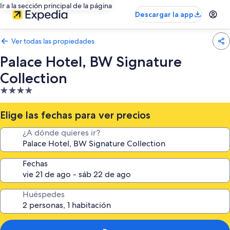
Ir a la sección principal de la página
Descargar la app
Ver todas las propiedades
Palace Hotel, BW Signature
Collection
Propiedad
de
4.0
Elige las fechas para ver precios
estrellas
¿A dónde quieres ir?
Fechas
Huéspedes