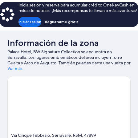
para
2
Inicia sesión y reserva para acumular crédito OneKeyCash en
personas
camas
miles de hoteles. ¡Más recompensas te llevan a más aventuras!
individuales,
discapacitadas
con
Iniciar sesión
Registrarme gratis
acceso
para
personas
Información de la zona
discapacitadas
Palace Hotel, BW Signature Collection se encuentra en
Serravalle. Los lugares emblemáticos del área incluyen Torre
Guaita y Arco de Augusto. También puedes darte una vuelta por
Castel Sismondo y Tempio Malatestiano.
Ver más
Visita nuestra guía de
Serravalle
Via Cinque Febbraio, Serravalle, RSM, 47899