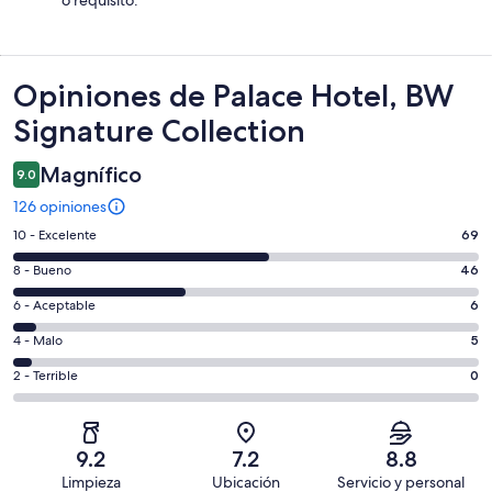
o requisito.
Opiniones
Opiniones de Palace Hotel, BW
Signature Collection
Magnífico
9.0
126 opiniones
Puntuación
10 - Excelente
69
de
Puntuación
8 - Bueno
46
10,
de
es
Puntuación
6 - Aceptable
6
8,
decir,
de
es
Puntuación
4 - Malo
5
Excelente.
6,
decir,
de
Basada
es
Puntuación
2 - Terrible
0
Bueno.
4,
en
decir,
de
Basada
es
69
Aceptable.
2,
en
decir,
de
Basada
es
46
Malo.
9.2
7.2
8.8
126
en
decir,
de
Basada
Limpieza
Ubicación
Servicio y personal
opiniones
6