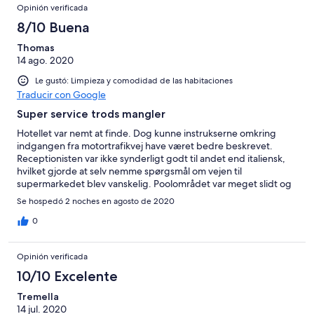
Opinión verificada
8/10 Buena
Thomas
14 ago. 2020
Le gustó: Limpieza y comodidad de las habitaciones
Traducir con Google
Super service trods mangler
Hotellet var nemt at finde. Dog kunne instrukserne omkring
indgangen fra motortrafikvej have været bedre beskrevet.
Receptionisten var ikke synderligt godt til andet end italiensk,
hvilket gjorde at selv nemme spørgsmål om vejen til
supermarkedet blev vanskelig. Poolområdet var meget slidt og
den ‘udendørs pool’ var udendørs fordi taget kunne fjernes
Se hospedó 2 noches en agosto de 2020
40%. Sengen og servicen fejlede intet.
0
Opinión verificada
10/10 Excelente
Tremella
14 jul. 2020