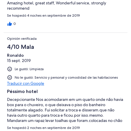
Amazing hotel, great staff, Wonderful service, strongly
recommend
Se hospedó 4 noches en septiembre de 2019
0
Opinión verificada
4/10 Mala
Ronaldo
15 sept. 2019
Le gustó: Limpieza
No le gustó: Servicio y personal y comodidad de las habitaciones
Traducir con Google
Péssimo hotel
Decepcionante Nos acomodaram em um quarto onde não havia
box para o chuveiro, o que deixava o piso do banheiro
totalmente alagado. Fui solicitar a troca e disseram.que não
havia outro quarto para troca e ficou.por isso.mesmo.
Mandaram um rapaz levar toalhas que foram.colocadas no chão
e assim mesmo ficaram encharcadas. Somente no outro dia nos
Se hospedó 2 noches en septiembre de 2019