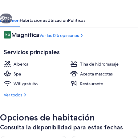
BW
Signature
erior
Siguiente
Collection
75+
Resumen
Habitaciones
Ubicación
Políticas
Opiniones
Magnífica
9.0
Ver las 126 opiniones
9.0 de 10,
Servicios principales
Alberca
Tina de hidromasaje
Spa
Acepta mascotas
Wifi gratuito
Restaurante
Recepción
Ver todos
Opciones de habitación
Consulta la disponibilidad para estas fechas