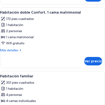
individual
Abrir
Ropa de cama de alta calidad, edredó
4
Habitación doble Confort, 1 cama matrimonial
todas
172 pies cuadrados
las
1 habitación
fotos
de
2 personas
Habitación
1 cama matrimonial
doble
Wifi gratuito
Confort,
Más
Más detalles
1
detalles
cama
sobre
Ver precio
Habitación
matrimonial
doble
Confort,
Abrir
Ropa de cama de alta calidad, edredó
3
1
Habitación familiar
todas
cama
301 pies cuadrados
matrimonial
las
1 habitación
fotos
de
4 personas
Habitación
4 camas individuales