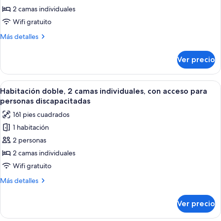
Habitación
discapacitadas
2 camas individuales
doble
Wifi gratuito
Confort,
Más
Más detalles
2
detalles
camas
sobre
Ver precio
Habitación
individuales
doble
Confort,
Abrir
Ropa de cama de alta calidad, edredó
2
2
Habitación doble, 2 camas individuales, con acceso para
todas
camas
personas discapacitadas
individuales
las
161 pies cuadrados
fotos
1 habitación
de
2 personas
Habitación
doble,
2 camas individuales
2
Wifi gratuito
camas
Más
Más detalles
individuales,
detalles
con
sobre
Ver precio
Habitación
acceso
doble,