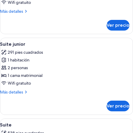
familiar
Wifi gratuito
Más
Más detalles
detalles
sobre
Ver precio
Habitación
familiar
Abrir
Ropa de cama de alta calidad, edredó
3
Suite junior
todas
291 pies cuadrados
las
1 habitación
fotos
de
2 personas
Suite
1 cama matrimonial
junior
Wifi gratuito
Más
Más detalles
detalles
sobre
Ver precio
Suite
junior
Abrir
Ropa de cama de alta calidad, edredó
5
Suite
todas