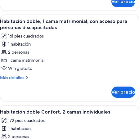
Ver precio
Habitación
doble
Deluxe
Abrir
Ropa de cama de alta calidad, edredó
3
Habitación doble, 1 cama matrimonial, con acceso para
todas
personas discapacitadas
las
161 pies cuadrados
fotos
1 habitación
de
2 personas
Habitación
doble,
1 cama matrimonial
1
Wifi gratuito
cama
Más
Más detalles
matrimonial,
detalles
con
sobre
Ver precio
Habitación
acceso
doble,
para
1
Abrir
Habitación doble Confort, 2 camas ind
personas
4
cama
Habitación doble Confort, 2 camas individuales
todas
matrimonial,
discapacitadas
172 pies cuadrados
con
las
acceso
1 habitación
fotos
para
de
2 personas
personas