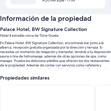
A 20 min a pie
- 1.1 mi
Información de la propiedad
Palace Hotel, BW Signature Collection
Hotel 4 estrellas cerca de Torre Guaita
En Palace Hotel, BW Signature Collection, encontrarás bar junto a la
alberca, recepción gratuita organizada por la dirección y terraza. Si
necesitas un momento de relajación y bienestar, tendrás a tu disposición
sauna o tina de hidromasaje, además de otras opciones de spa, como
masajes. Prueba los deliciosos platillos que ofrecen los dos restaurantes
de la propiedad. Además de contar con servicios como cafetería y
servicio de lavandería o tintorería, podrás conectarte al wifi gratis en las
habitaciones.
Propiedades similares
Estos son algunos más de los servicios en este hotel:
Hotel Ascot & Spa
Oste del
Alberca al aire libre y chapoteadero
Desayuno buffet (con cargo), resguardo de equipaje y periódicos
gratis
No se permite fumar en la propiedad, recepción disponible las 24