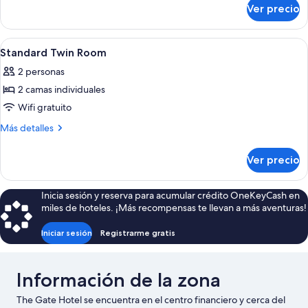
sobre
Ver precio
Triple
Room
Abrir
Minibar, caja de seguridad en la habita
5
Standard Twin Room
todas
2 personas
las
2 camas individuales
fotos
de
Wifi gratuito
Standard
Más
Más detalles
Twin
detalles
sobre
Room
Ver precio
Standard
Twin
Room
Inicia sesión y reserva para acumular crédito OneKeyCash en
miles de hoteles. ¡Más recompensas te llevan a más aventuras!
Iniciar sesión
Registrarme gratis
Información de la zona
The Gate Hotel se encuentra en el centro financiero y cerca del