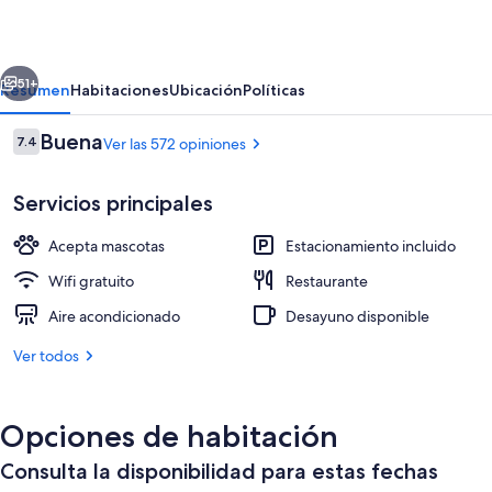
Hotel
erior
Siguiente
51+
Resumen
Habitaciones
Ubicación
Políticas
Opiniones
Buena
7.4
Ver las 572 opiniones
7.4 de 10,
Servicios principales
Acepta mascotas
Estacionamiento incluido
Wifi gratuito
Restaurante
Aire acondicionado
Desayuno disponible
Lobby
Ver todos
Opciones de habitación
Consulta la disponibilidad para estas fechas