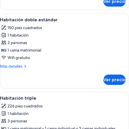
Ver precio
Habitación
individual
doble
estándar
Abrir
Habitación de hotel con cama, mesita d
8
de
Habitación doble estándar
todas
uso
150 pies cuadrados
individual
las
1 habitación
fotos
de
2 personas
Habitación
1 cama matrimonial
doble
Wifi gratuito
estándar
Más
Más detalles
detalles
sobre
Ver precio
Habitación
doble
estándar
Abrir
Habitación de hotel con dos camas, un 
6
Habitación triple
todas
226 pies cuadrados
las
1 habitación
fotos
de
3 personas
Habitación
1 cama matrimonial y 1 cama individual o 3 camas individuales