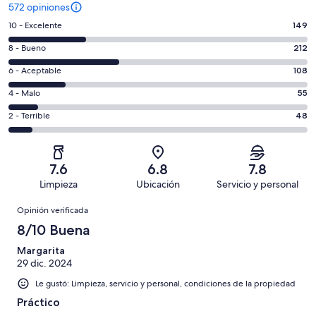
572 opiniones
Puntuación
10 - Excelente
149
de
Puntuación
8 - Bueno
212
10,
de
es
Puntuación
6 - Aceptable
108
8,
decir,
de
es
Puntuación
4 - Malo
55
Excelente.
6,
decir,
de
Basada
es
Puntuación
2 - Terrible
48
Bueno.
4,
en
decir,
de
Basada
es
149
Aceptable.
2,
en
decir,
de
Basada
es
212
Malo.
7.6
6.8
7.8
572
en
decir,
de
Basada
Limpieza
Ubicación
Servicio y personal
opiniones
108
Terrible.
572
en
Opiniones
de
Basada
opiniones
Opinión verificada
55
572
en
de
8/10 Buena
opiniones
48
572
de
Margarita
opiniones
29 dic. 2024
572
opiniones
Le gustó: Limpieza, servicio y personal, condiciones de la propiedad
Práctico