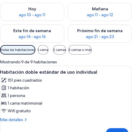
Consulta la disponibilidad para hoy ago 10 - ago 11
Consulta la disponibilidad par
Hoy
Mañana
ago 10 - ago 11
ago 11 - ago 12
Consulta la disponibilidad para este fin de semana ago 14 - ag
Consulta la disponibilidad pa
Este fin de semana
Próximo fin de semana
ago 14 - ago 16
ago 21 - ago 23
Filtros
Todas las habitaciones
1 cama
2 camas
3 camas o más
disponibles
para
Mostrando 9 de 9 habitaciones
las
Abrir
Una habitación de hotel moderna con 
8
Habitación doble estándar de uso individual
habitaciones
todas
151 pies cuadrados
las
1 habitación
fotos
de
1 persona
Habitación
1 cama matrimonial
doble
Wifi gratuito
estándar
Más
Más detalles
de
detalles
uso
sobre