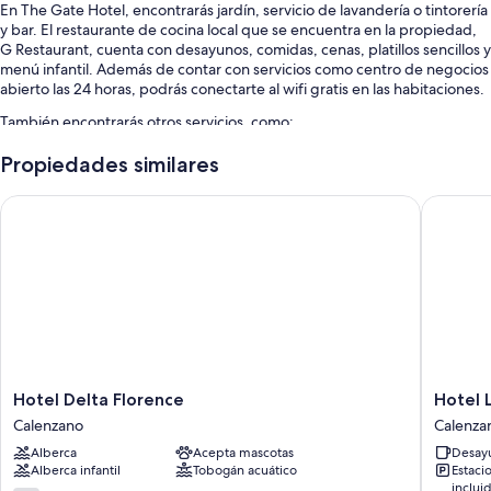
En The Gate Hotel, encontrarás jardín, servicio de lavandería o tintorería
y bar. El restaurante de cocina local que se encuentra en la propiedad,
G Restaurant, cuenta con desayunos, comidas, cenas, platillos sencillos y
menú infantil. Además de contar con servicios como centro de negocios
abierto las 24 horas, podrás conectarte al wifi gratis en las habitaciones.
También encontrarás otros servicios, como:
Estacionamiento gratis
Propiedades similares
Desayuno buffet (con cargo), traslado de ida y vuelta al aeropuerto
Hotel Delta Florence
Hotel La 
(con cargo) y cajero automático o servicios bancarios
Servicio de concierge, café o té en el lobby y salón de banquetes
Los clientes suelen dejar buenas opiniones sobre aspectos como la
atención del personal
Características de la habitación
Las 157 habitaciones ofrecen comodidades como espacio para trabajar
con laptop y aire acondicionado, además de beneficios como wifi gratis
y silla de escritorio.
Hotel
Hotel
Hotel Delta Florence
Hotel L
Delta
La
Calenzano
Calenza
Otros servicios que también disfrutarás incluyen:
Florence
Villetta
Alberca
Acepta mascotas
Desayu
Calenzano
Calenza
Baños con bidets y secadoras de cabello
Alberca infantil
Tobogán acuático
Estaci
inclui