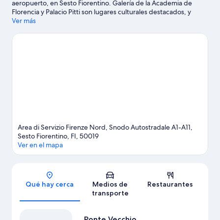
aeropuerto, en Sesto Fiorentino. Galería de la Academia de
Florencia y Palacio Pitti son lugares culturales destacados, y
algunos de los puntos de interés más importantes del área
Ver más
incluyen Plaza de la Señoría y Piazza del Duomo. También
puedes darte una vuelta por Catedral de Santa María del Fiore y
Galería de arte Uffizi.
Visita nuestra guía de Sesto Fiorentino
Area di Servizio Firenze Nord, Snodo Autostradale A1-A11,
Sesto Fiorentino, FI, 50019
Ver en el mapa
Sección del mapa
Qué hay cerca
Medios de
Restaurantes
transporte
Ponte Vecchio