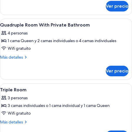
sobre
Ver precio
Suite
Abrir
Minibar, caja de seguridad en la habita
5
Quadruple Room With Private Bathroom
todas
4 personas
las
1 cama Queen y 2 camas individuales o 4 camas individuales
fotos
de
Wifi gratuito
Quadruple
Más
Más detalles
Room
detalles
sobre
With
Ver precio
Quadruple
Private
Room
Bathroom
With
Abrir
Minibar, caja de seguridad en la habita
6
Private
Triple Room
todas
Bathroom
3 personas
las
3 camas individuales o 1 cama individual y 1 cama Queen
fotos
de
Wifi gratuito
Triple
Más
Más detalles
Room
detalles