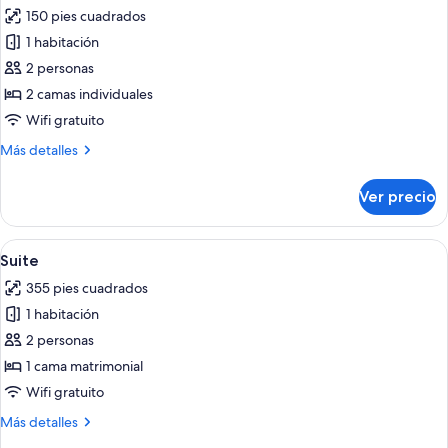
todas
150 pies cuadrados
las
1 habitación
fotos
de
2 personas
Habitación
2 camas individuales
estándar
Wifi gratuito
con
Más
Más detalles
2
detalles
camas
sobre
Ver precio
Habitación
individuales
estándar
con
Abrir
Una habitación de hotel moderna con 
7
2
Suite
todas
camas
355 pies cuadrados
individuales
las
1 habitación
fotos
de
2 personas
Suite
1 cama matrimonial
Wifi gratuito
Más
Más detalles
detalles