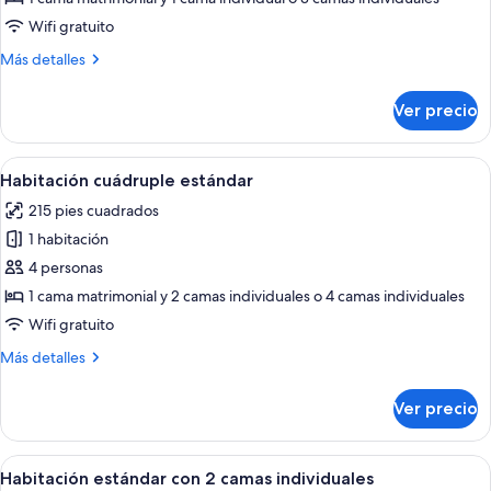
triple
Wifi gratuito
Más
Más detalles
detalles
sobre
Ver precio
Habitación
triple
Abrir
Una habitación de hotel con dos camas, 
9
Habitación cuádruple estándar
todas
215 pies cuadrados
las
1 habitación
fotos
de
4 personas
Habitación
1 cama matrimonial y 2 camas individuales o 4 camas individuales
cuádruple
Wifi gratuito
estándar
Más
Más detalles
detalles
sobre
Ver precio
Habitación
cuádruple
estándar
Abrir
Habitación de hotel con dos camas, un 
8
Habitación estándar con 2 camas individuales