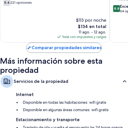
Televisiones de pantalla plana de 45 pulgadas con canales vía
5.4
5.4
221 opiniones
satélite
8.8
Exc
de
8.8
de
64 o
10,
Calefacción, servicio de limpieza diario y escritorios
10,
221
$113 por noche
Excelent
opiniones
El
$134 en total
64
precio
opinion
11 ago. - 12 ago.
actual
Total con impuestos y cargos
es
de
Comparar propiedades similares
$134
Más información sobre esta
propiedad
Servicios de la propiedad
Internet
Disponible en todas las habitaciones: wifi gratis
Disponible en algunas áreas comunes: wifi gratis
Estacionamiento y transporte
Traslado de ida y vuelta al aeropuerto las 24 horas previa