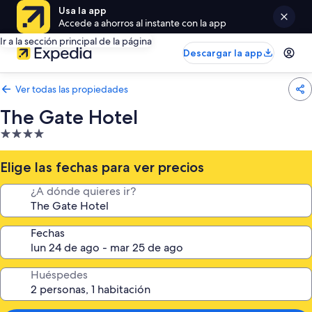
Usa la app
Accede a ahorros al instante con la app
Ir a la sección principal de la página
Descargar la app
Ver todas las propiedades
The Gate Hotel
Propiedad
de
4.0
Elige las fechas para ver precios
estrellas
¿A dónde quieres ir?
Fechas
Huéspedes