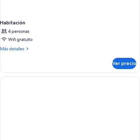
Habitación
4 personas
Wifi gratuito
Más
Más detalles
detalles
sobre
Ver precio
Habitación