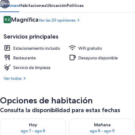
6+
Resumen
Habitaciones
Ubicación
Políticas
Opiniones
Magnífica
9.2
Ver las 29 opiniones
9.2 de 10,
Servicios principales
Estacionamiento incluido
Wifi gratuito
Restaurante
Desayuno disponible
Servicio de limpieza
Exterior
Ver todos
Opciones de habitación
Consulta la disponibilidad para estas fechas
Consulta la disponibilidad para hoy ago 7 - ago 8
Consulta la disponibilidad pa
Hoy
Mañana
ago 7 - ago 8
ago 8 - ago 9