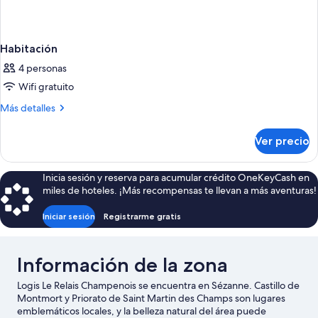
Habitación
4 personas
Wifi gratuito
Más
Más detalles
detalles
sobre
Ver precio
Habitación
Inicia sesión y reserva para acumular crédito OneKeyCash en
miles de hoteles. ¡Más recompensas te llevan a más aventuras!
Iniciar sesión
Registrarme gratis
Información de la zona
Logis Le Relais Champenois se encuentra en Sézanne. Castillo de
Montmort y Priorato de Saint Martin des Champs son lugares
emblemáticos locales, y la belleza natural del área puede