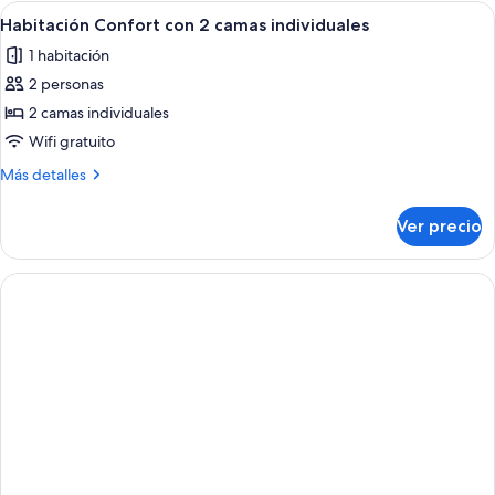
Abrir
Habitación de hotel con dos camas, un
1
Habitación Confort con 2 camas individuales
todas
1 habitación
las
2 personas
fotos
de
2 camas individuales
Habitación
Wifi gratuito
Confort
Más
Más detalles
con
detalles
2
sobre
Ver precio
Habitación
camas
Confort
individuales
con
2
camas
individuales