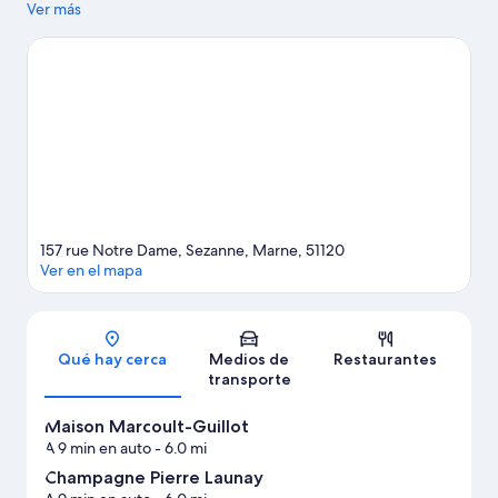
apreciarse en Sena y Parque de la Béchère. Encontrarás muchas
Ver más
opciones para disfrutar del aire libre con actividades como
paseos a pie o ciclismo en senderos.
Visita nuestra guía de
Sézanne
157 rue Notre Dame, Sezanne, Marne, 51120
Ver en el mapa
Sección del mapa
Qué hay cerca
Medios de
Restaurantes
transporte
Maison Marcoult-Guillot
A 9 min en auto
- 6.0 mi
Champagne Pierre Launay