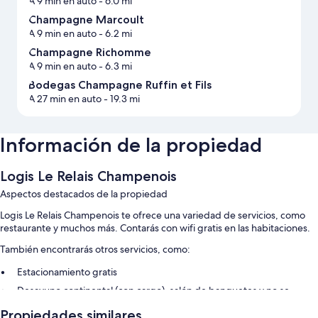
A 9 min en auto
- 6.0 mi
Champagne Marcoult
A 9 min en auto
- 6.2 mi
Champagne Richomme
A 9 min en auto
- 6.3 mi
Bodegas Champagne Ruffin et Fils
A 27 min en auto
- 19.3 mi
Información de la propiedad
Logis Le Relais Champenois
Aspectos destacados de la propiedad
Logis Le Relais Champenois te ofrece una variedad de servicios, como
restaurante y muchos más. Contarás con wifi gratis en las habitaciones.
También encontrarás otros servicios, como:
Estacionamiento gratis
Desayuno continental (con cargo), salón de banquetes y no se
permite fumar en la propiedad
Propiedades similares