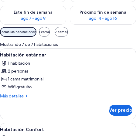
Consulta la disponibilidad para este fin de semana ago 7 - ag
Consulta la disponibilidad par
Este fin de semana
Próximo fin de semana
ago 7 - ago 9
ago 14 - ago 16
Filtros
Todas las habitaciones
1 cama
2 camas
disponibles
para
Mostrando 7 de 7 habitaciones
las
Abrir
Un dormitorio con cabecera de madera,
1
Habitación estándar
habitaciones
todas
1 habitación
las
2 personas
fotos
de
1 cama matrimonial
Habitación
Wifi gratuito
estándar
Más
Más detalles
detalles
sobre
Ver precio
Habitación
estándar
Abrir
Habitación de hotel con cama, mesita 
1
Habitación Confort
todas