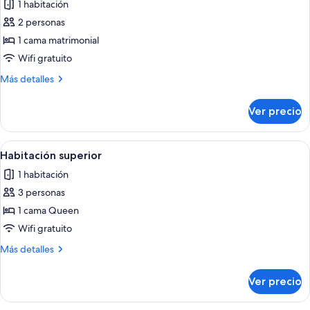
1 habitación
las
2 personas
fotos
de
1 cama matrimonial
Habitación
Wifi gratuito
Confort
Más
Más detalles
detalles
sobre
Ver precio
Habitación
Confort
Abrir
Un dormitorio con cama, dos lámparas 
1
Habitación superior
todas
1 habitación
las
3 personas
fotos
de
1 cama Queen
Habitación
Wifi gratuito
superior
Más
Más detalles
detalles
sobre
Ver precio
Habitación
superior