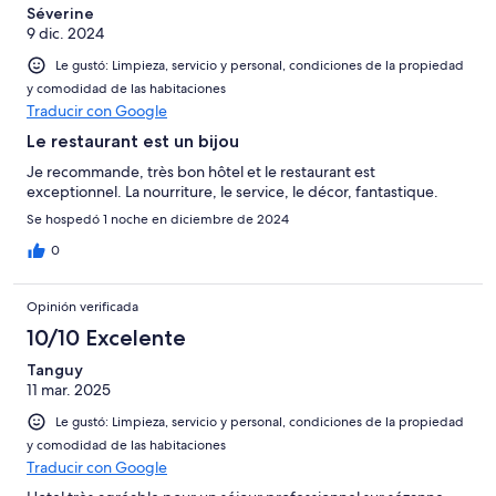
29
de
Séverine
opiniones
9 dic. 2024
29
opiniones
Le gustó: Limpieza, servicio y personal, condiciones de la propiedad
y comodidad de las habitaciones
Traducir con Google
Le restaurant est un bijou
Je recommande, très bon hôtel et le restaurant est
exceptionnel. La nourriture, le service, le décor, fantastique.
Se hospedó 1 noche en diciembre de 2024
0
Opinión verificada
10/10 Excelente
Tanguy
11 mar. 2025
Le gustó: Limpieza, servicio y personal, condiciones de la propiedad
y comodidad de las habitaciones
Traducir con Google