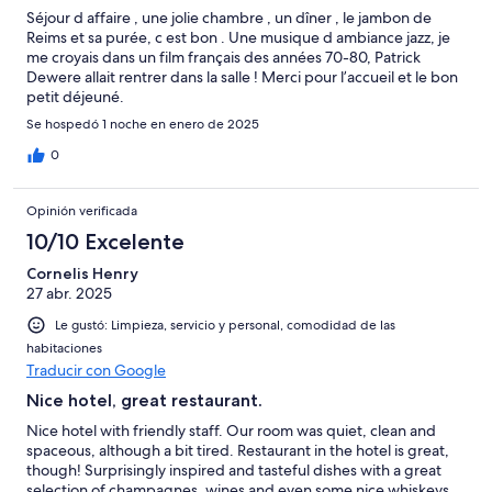
Séjour d affaire , une jolie chambre , un dîner , le jambon de
Reims et sa purée, c est bon . Une musique d ambiance jazz, je
me croyais dans un film français des années 70-80, Patrick
Dewere allait rentrer dans la salle ! Merci pour l’accueil et le bon
petit déjeuné.
Se hospedó 1 noche en enero de 2025
0
Opinión verificada
10/10 Excelente
Cornelis Henry
27 abr. 2025
Le gustó: Limpieza, servicio y personal, comodidad de las
habitaciones
Traducir con Google
Nice hotel, great restaurant.
Nice hotel with friendly staff. Our room was quiet, clean and
spaceous, although a bit tired. Restaurant in the hotel is great,
though! Surprisingly inspired and tasteful dishes with a great
selection of champagnes, wines and even some nice whiskeys