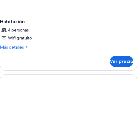
Habitación
4 personas
Wifi gratuito
Más
Más detalles
detalles
sobre
Ver precio
Habitación