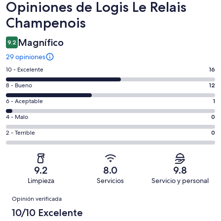
Opiniones
Opiniones de Logis Le Relais
Champenois
Magnífico
9.2
29 opiniones
Puntuación
10 - Excelente
16
de
Puntuación
8 - Bueno
12
10,
de
es
Puntuación
6 - Aceptable
1
8,
decir,
de
es
Puntuación
4 - Malo
0
Excelente.
6,
decir,
de
Basada
es
Puntuación
2 - Terrible
0
Bueno.
4,
en
decir,
de
Basada
es
16
Aceptable.
2,
en
decir,
de
Basada
es
12
Malo.
9.2
8.0
9.8
29
en
decir,
de
Basada
Limpieza
Servicios
Servicio y personal
opiniones
1
Terrible.
29
en
Opiniones
de
Basada
opiniones
Opinión verificada
0
29
en
de
10/10 Excelente
opiniones
0