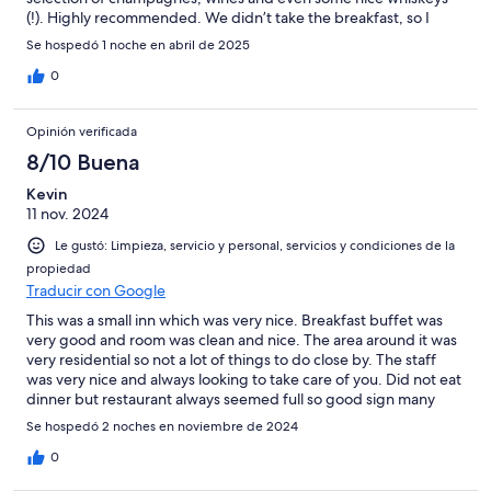
(!). Highly recommended. We didn’t take the breakfast, so I
can’t comment on that.
Se hospedó 1 noche en abril de 2025
0
Opinión verificada
8/10 Buena
Kevin
11 nov. 2024
Le gustó: Limpieza, servicio y personal, servicios y condiciones de la
propiedad
Traducir con Google
This was a small inn which was very nice. Breakfast buffet was
very good and room was clean and nice. The area around it was
very residential so not a lot of things to do close by. The staff
was very nice and always looking to take care of you. Did not eat
dinner but restaurant always seemed full so good sign many
locals. Good access to lots of attractions by car and well worth
Se hospedó 2 noches en noviembre de 2024
the cost.
0