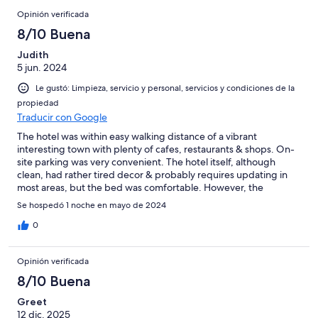
Opinión verificada
8/10 Buena
Judith
5 jun. 2024
Le gustó: Limpieza, servicio y personal, servicios y condiciones de la
propiedad
Traducir con Google
The hotel was within easy walking distance of a vibrant
interesting town with plenty of cafes, restaurants & shops. On-
site parking was very convenient. The hotel itself, although
clean, had rather tired decor & probably requires updating in
most areas, but the bed was comfortable. However, the
evening meal dining at Logis le Relais Champenois was
Se hospedó 1 noche en mayo de 2024
absolutely wonderful. It was fresh, colourful, beautifully
presented & really did taste as good as it looked. Breakfast was
0
plentiful & varied with a good selection of continental foods. I
would happily recommend this Logis to family & friends.
Opinión verificada
8/10 Buena
Greet
12 dic. 2025