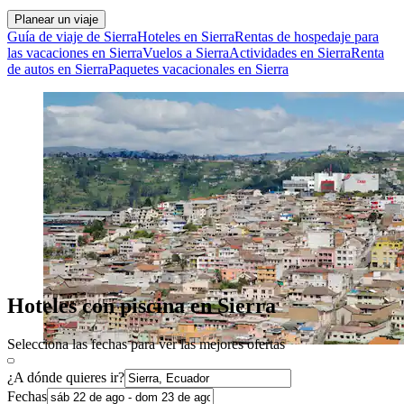
Planear un viaje
Guía de viaje de Sierra
Hoteles en Sierra
Rentas de hospedaje para
las vacaciones en Sierra
Vuelos a Sierra
Actividades en Sierra
Renta
de autos en Sierra
Paquetes vacacionales en Sierra
Hoteles con piscina en Sierra
Selecciona las fechas para ver las mejores ofertas
¿A dónde quieres ir?
Fechas