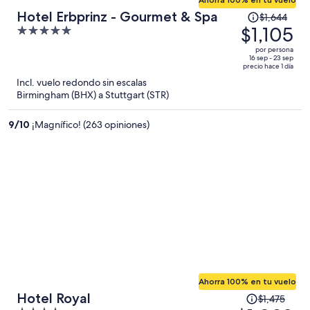
El
Hotel Erbprinz - Gourmet & Spa
$1,644
precio
$1,105
5
era
out
por persona
de
of
16 sep - 23 sep
precio hace 1 día
$1,644
5
Incl. vuelo redondo sin escalas
y
Birmingham (BHX) a Stuttgart (STR)
ahora
es
9
/
10
¡Magnífico! (263 opiniones)
de
$1,105
por
persona
Ahorra 100% en tu vuelo
El
Hotel Royal
$1,475