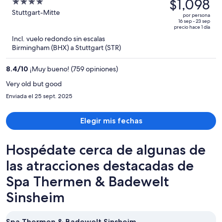
precio
$1,098
4
era
out
Stuttgart-Mitte
por persona
de
of
16 sep - 23 sep
precio hace 1 día
$1,475
5
Incl. vuelo redondo sin escalas
y
Birmingham (BHX) a Stuttgart (STR)
ahora
es
8.4
/
10
¡Muy bueno! (759 opiniones)
de
$1,098
Very old but good
por
Enviada el 25 sept. 2025
persona
Elegir mis fechas
Hospédate cerca de algunas de
las atracciones destacadas de
Spa Thermen & Badewelt
Sinsheim
Spa Thermen & Badewelt Sinsheim