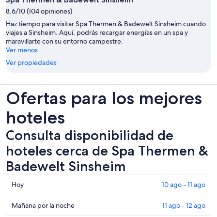
8.6/10 (104 opiniones)
Haz tiempo para visitar Spa Thermen & Badewelt Sinsheim cuando
viajes a Sinsheim. Aquí, podrás recargar energías en un spa y
maravillarte con su entorno campestre.
Ver menos
Ver propiedades
Ofertas para los mejores
hoteles
Consulta disponibilidad de
hoteles cerca de Spa Thermen &
Badewelt Sinsheim
Consultar
Hoy
10 ago - 11 ago
los
precios
Consultar
Mañana por la noche
11 ago - 12 ago
cerca
precios