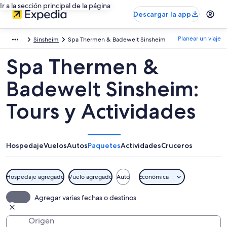
Ir a la sección principal de la página
Descargar la app
Planear un viaje
Sinsheim
Spa Thermen & Badewelt Sinsheim
Spa Thermen &
Badewelt Sinsheim:
Tours y Actividades
Hospedaje
Vuelos
Autos
Paquetes
Actividades
Cruceros
Hospedaje agregado
Vuelo agregado
Auto
Económica
Agregar varias fechas o destinos
Origen