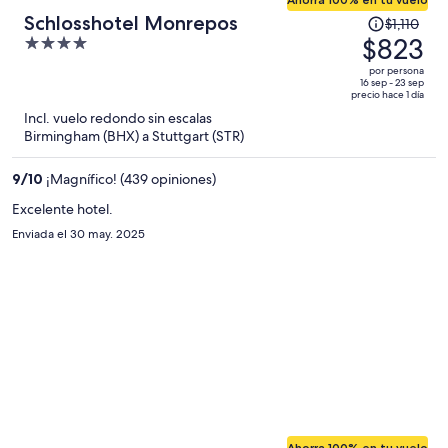
El
Schlosshotel Monrepos
$1,110
precio
$823
4
era
out
por persona
de
of
16 sep - 23 sep
precio hace 1 día
$1,110
5
Incl. vuelo redondo sin escalas
y
Birmingham (BHX) a Stuttgart (STR)
ahora
es
9
/
10
¡Magnífico! (439 opiniones)
de
$823
Excelente hotel.
por
Enviada el 30 may. 2025
persona
Ahorra 100% en tu vuelo