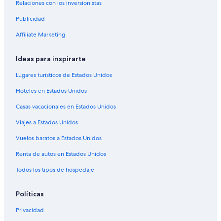
Relaciones con los inversionistas
Hoteles en Wiesloch
Publicidad
Hoteles en Neckargemünd
Affiliate Marketing
Hoteles en Östringen
Hoteles en Oberderdingen
Ideas para inspirarte
Hoteles en Leimen
Lugares turísticos de Estados Unidos
Hoteles en Neipperg
Hoteles en Estados Unidos
Hoteles en Neckarbischofsheim
Casas vacacionales en Estados Unidos
Hoteles en Ubstadt-Weiher
Viajes a Estados Unidos
B&B en Sankt Leon-Rot
Vuelos baratos a Estados Unidos
Hoteles en Sandhausen
Renta de autos en Estados Unidos
Hoteles en Bammental
Todos los tipos de hospedaje
Hoteles en Meckesheim
Hoteles en Bad Rappenau
Políticas
Hoteles 4 estrellas en Gaiberg
Privacidad
Hoteles en Sinsheim