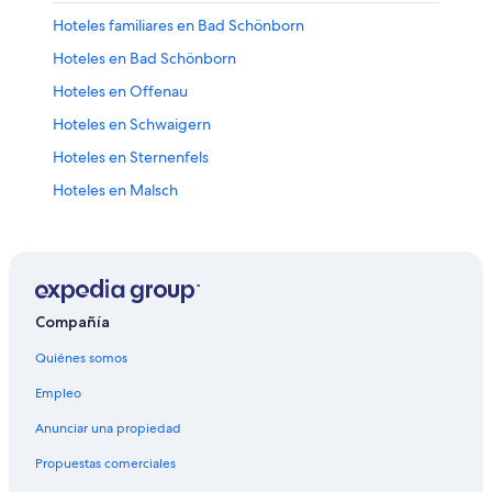
Hoteles familiares en Bad Schönborn
Hoteles en Bad Schönborn
Hoteles en Offenau
Hoteles en Schwaigern
Hoteles en Sternenfels
Hoteles en Malsch
Hoteles en Bad Wimpfen
Hoteles 4 estrellas en Massenbachhausen
Lodges en Massenbachhausen
Hoteles en Leingarten
Compañía
Hoteles en Dielheim
Quiénes somos
Hoteles en Binau
Empleo
Hoteles 3 estrellas en Nussloch
Anunciar una propiedad
Hoteles en Nussloch
Propuestas comerciales
Hoteles 3 estrellas en Wiesloch