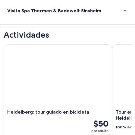
Visita Spa Thermen & Badewelt Sinsheim
Actividades
Heidelberg: tour guiado en bicicleta
Tour en bi
Heidelberg: tour guiado en bicicleta
Tour en 
Heidelb
$50
100%
de lo
por adulto