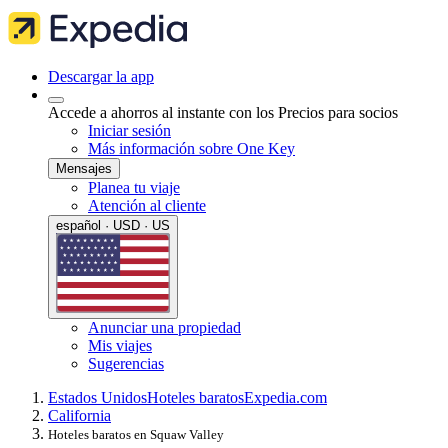
Descargar la app
Accede a ahorros al instante con los Precios para socios
Iniciar sesión
Más información sobre One Key
Mensajes
Planea tu viaje
Atención al cliente
español · USD · US
Anunciar una propiedad
Mis viajes
Sugerencias
Estados Unidos
Hoteles baratos
Expedia.com
California
Hoteles baratos en Squaw Valley