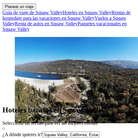
Planear un viaje
Guía de viaje de Squaw Valley
Hoteles en Squaw Valley
Rentas de
hospedaje para las vacaciones en Squaw Valley
Vuelos a Squaw
Valley
Renta de autos en Squaw Valley
Paquetes vacacionales en
Squaw Valley
Hoteles baratos en Squaw Valley
Selecciona las fechas para ver las mejores ofertas
¿A dónde quieres ir?