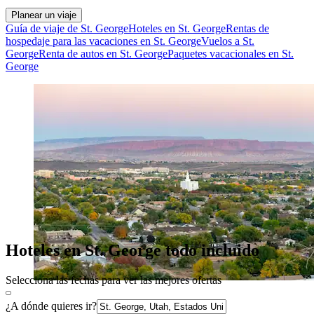
Planear un viaje
Guía de viaje de St. George
Hoteles en St. George
Rentas de
hospedaje para las vacaciones en St. George
Vuelos a St.
George
Renta de autos en St. George
Paquetes vacacionales en St.
George
Hoteles en St. George todo incluido
Selecciona las fechas para ver las mejores ofertas
¿A dónde quieres ir?