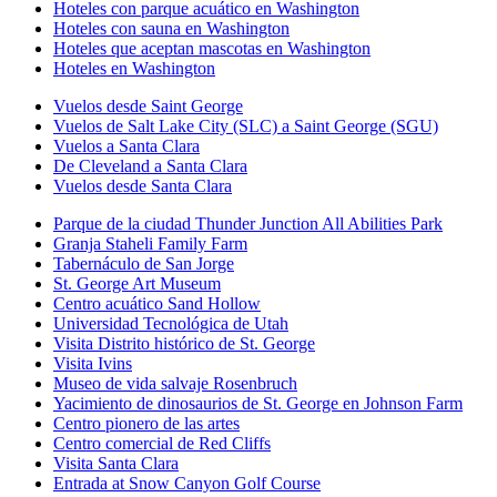
Hoteles con parque acuático en Washington
Hoteles con sauna en Washington
Hoteles que aceptan mascotas en Washington
Hoteles en Washington
Vuelos desde Saint George
Vuelos de Salt Lake City (SLC) a Saint George (SGU)
Vuelos a Santa Clara
De Cleveland a Santa Clara
Vuelos desde Santa Clara
Parque de la ciudad Thunder Junction All Abilities Park
Granja Staheli Family Farm
Tabernáculo de San Jorge
St. George Art Museum
Centro acuático Sand Hollow
Universidad Tecnológica de Utah
Visita Distrito histórico de St. George
Visita Ivins
Museo de vida salvaje Rosenbruch
Yacimiento de dinosaurios de St. George en Johnson Farm
Centro pionero de las artes
Centro comercial de Red Cliffs
Visita Santa Clara
Entrada at Snow Canyon Golf Course