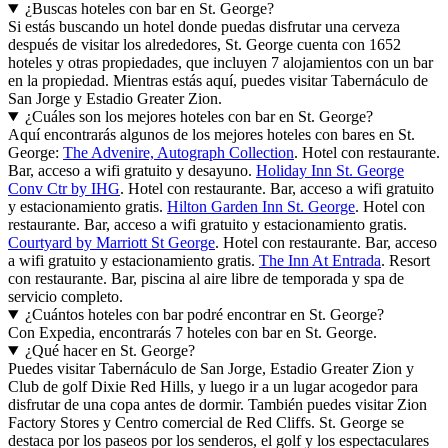
¿Buscas hoteles con bar en St. George?
Si estás buscando un hotel donde puedas disfrutar una cerveza
después de visitar los alrededores, St. George cuenta con 1652
hoteles y otras propiedades, que incluyen 7 alojamientos con un bar
en la propiedad. Mientras estás aquí, puedes visitar Tabernáculo de
San Jorge y Estadio Greater Zion.
¿Cuáles son los mejores hoteles con bar en St. George?
Aquí encontrarás algunos de los mejores hoteles con bares en St.
George:
The Advenire, Autograph Collection
. Hotel con restaurante.
Bar, acceso a wifi gratuito y desayuno.
Holiday Inn St. George
Conv Ctr by IHG
. Hotel con restaurante. Bar, acceso a wifi gratuito
y estacionamiento gratis.
Hilton Garden Inn St. George
. Hotel con
restaurante. Bar, acceso a wifi gratuito y estacionamiento gratis.
Courtyard by Marriott St George
. Hotel con restaurante. Bar, acceso
a wifi gratuito y estacionamiento gratis.
The Inn At Entrada
. Resort
con restaurante. Bar, piscina al aire libre de temporada y spa de
servicio completo.
¿Cuántos hoteles con bar podré encontrar en St. George?
Con Expedia, encontrarás 7 hoteles con bar en St. George.
¿Qué hacer en St. George?
Puedes visitar Tabernáculo de San Jorge, Estadio Greater Zion y
Club de golf Dixie Red Hills, y luego ir a un lugar acogedor para
disfrutar de una copa antes de dormir. También puedes visitar Zion
Factory Stores y Centro comercial de Red Cliffs. St. George se
destaca por los paseos por los senderos, el golf y los espectaculares