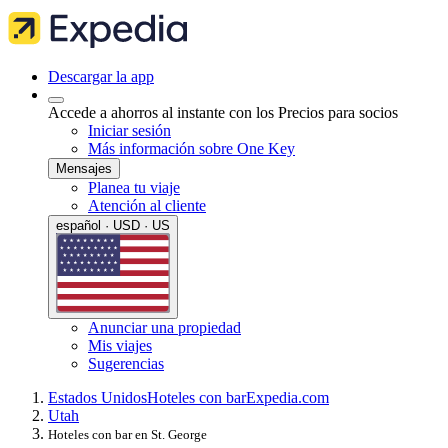
Descargar la app
Accede a ahorros al instante con los Precios para socios
Iniciar sesión
Más información sobre One Key
Mensajes
Planea tu viaje
Atención al cliente
español · USD · US
Anunciar una propiedad
Mis viajes
Sugerencias
Estados Unidos
Hoteles con bar
Expedia.com
Utah
Hoteles con bar en St. George