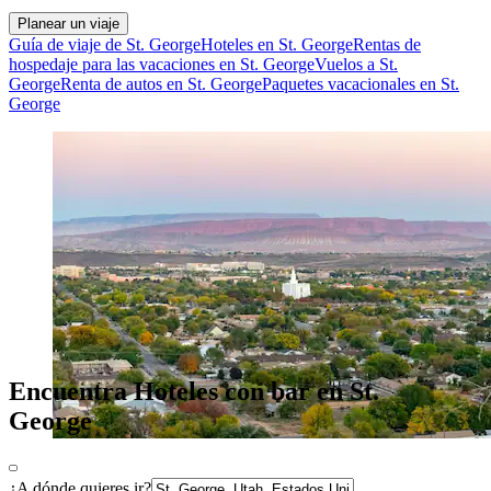
Planear un viaje
Guía de viaje de St. George
Hoteles en St. George
Rentas de
hospedaje para las vacaciones en St. George
Vuelos a St.
George
Renta de autos en St. George
Paquetes vacacionales en St.
George
Encuentra Hoteles con bar en St.
George
¿A dónde quieres ir?