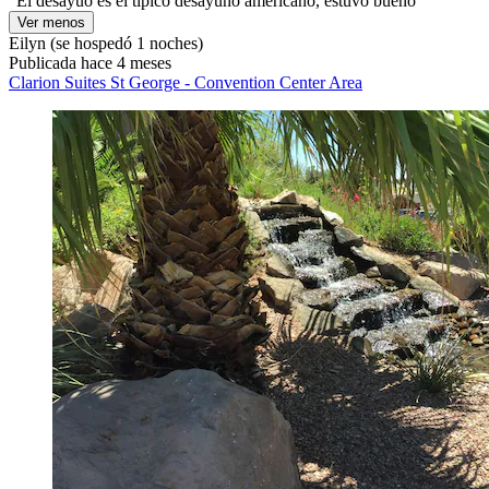
"El desayuo es el tipico desayuno americano, estuvo bueno "
Ver menos
Eilyn
(se hospedó 1 noches)
Publicada hace 4 meses
Clarion Suites St George - Convention Center Area