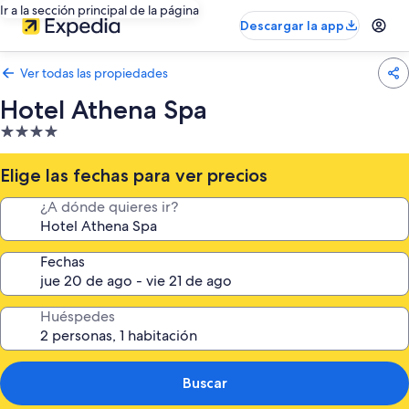
Ir a la sección principal de la página
Descargar la app
Ver todas las propiedades
Hotel Athena Spa
Propiedad
de
4.0
Elige las fechas para ver precios
estrellas
¿A dónde quieres ir?
Fechas
Huéspedes
Buscar