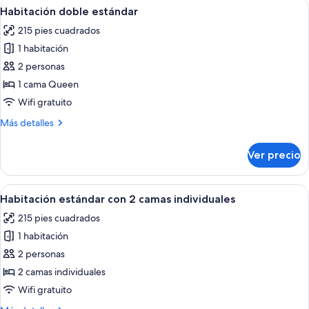
Abrir
Habitación de hotel con cama, escritori
4
Beds
3
Habitación doble estándar
todas
Twin
215 pies cuadrados
Beds
las
1 habitación
fotos
de
2 personas
Habitación
1 cama Queen
doble
Wifi gratuito
estándar
Más
Más detalles
detalles
sobre
Ver precio
Habitación
doble
estándar
Abrir
Habitación de hotel con dos camas, un e
5
Habitación estándar con 2 camas individuales
todas
215 pies cuadrados
las
1 habitación
fotos
de
2 personas
Habitación
2 camas individuales
estándar
Wifi gratuito
con