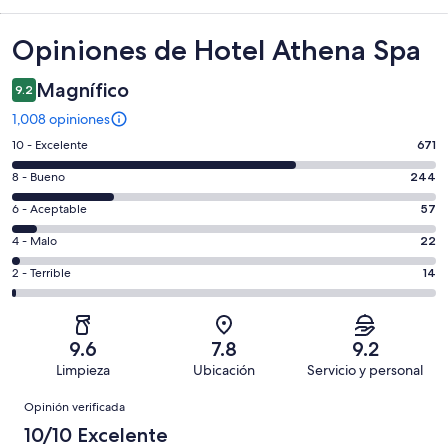
Opiniones
Opiniones de Hotel Athena Spa
Magnífico
9.2
1,008 opiniones
Puntuación
10 - Excelente
671
de
Puntuación
8 - Bueno
244
10,
de
es
Puntuación
6 - Aceptable
57
8,
decir,
de
es
Puntuación
4 - Malo
22
Excelente.
6,
decir,
de
Basada
es
Puntuación
2 - Terrible
14
Bueno.
4,
en
decir,
de
Basada
es
671
Aceptable.
2,
en
decir,
de
Basada
es
244
Malo.
9.6
7.8
9.2
1008
en
decir,
de
Basada
Limpieza
Ubicación
Servicio y personal
opiniones
57
Terrible.
1008
en
Opiniones
de
Basada
opiniones
Opinión verificada
22
1008
en
de
10/10 Excelente
opiniones
14