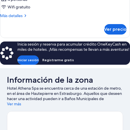
Wifi gratuito
Más
Más detalles
detalles
sobre
Ver precio
Habitación
Inicia sesión y reserva para acumular crédito OneKeyCash en
miles de hoteles. ¡Más recompensas te llevan a más aventuras!
Iniciar sesión
Registrarme gratis
Información de la zona
Hotel Athena Spa se encuentra cerca de una estación de metro,
en el área de Hautepierre en Estrasburgo. Aquellos que deseen
hacer una actividad pueden ir a Baños Municipales de
Estrasburgo y Le Basket Center, mientras que quienes quieran ir
Ver más
de compras pueden visitar Mercado de Navidad de
Estrasburgo y Centro comercial Place des Halles. ¿Quieres asistir
a un evento o partido mientras estás en la ciudad? Consulta el
calendario de Pista de patinaje Iceberg o Zenith Strasbourg