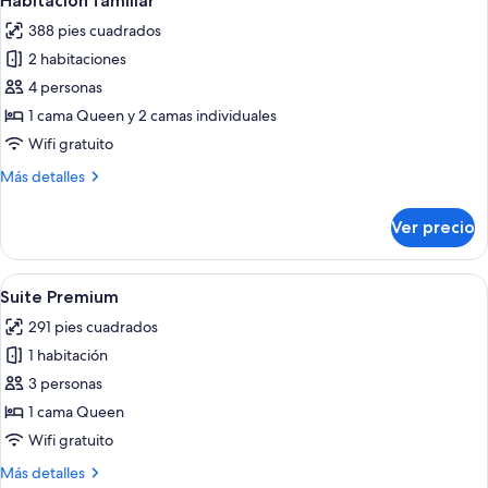
Habitación familiar
todas
388 pies cuadrados
las
2 habitaciones
fotos
de
4 personas
Habitación
1 cama Queen y 2 camas individuales
familiar
Wifi gratuito
Más
Más detalles
detalles
sobre
Ver precio
Habitación
familiar
Abrir
Una habitación de hotel con una cama,
4
Suite Premium
todas
291 pies cuadrados
las
1 habitación
fotos
de
3 personas
Suite
1 cama Queen
Premium
Wifi gratuito
Más
Más detalles