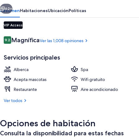
erior
Siguiente
62+
Resumen
Habitaciones
Ubicación
Políticas
VIP Access
Opiniones
Magnífica
9.2
Ver las 1,008 opiniones
9.2 de 10,
Servicios principales
Alberca
Spa
Alberca techada y camastros
Acepta mascotas
Wifi gratuito
Restaurante
Aire acondicionado
Ver todos
Opciones de habitación
Consulta la disponibilidad para estas fechas