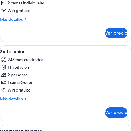
o
2 camas individuales
fotos
2
de
Wifi gratuito
individuales
Standard
Más
Más detalles
Twin
detalles
sobre
Room
Ver precio
Standard
Twin
Room
Abrir
Habitación de hotel con cama, escritor
5
Suite junior
todas
248 pies cuadrados
las
1 habitación
fotos
de
2 personas
Suite
1 cama Queen
junior
Wifi gratuito
Más
Más detalles
detalles
sobre
Ver precio
Suite
junior
Abrir
Una habitación de hotel moderna con u
4