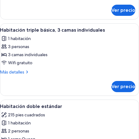
detalles
sobre
Ver precio
Suite
Premium
Abrir
Una habitación de hotel con dos camas, 
2
Habitación triple básica, 3 camas individuales
todas
1 habitación
las
3 personas
fotos
de
3 camas individuales
Habitación
Wifi gratuito
triple
Más
Más detalles
básica,
detalles
3
sobre
Ver precio
Habitación
camas
triple
individuales
básica,
Abrir
Habitación de hotel con una cama grand
1
3
Habitación doble estándar
todas
camas
215 pies cuadrados
individuales
las
1 habitación
fotos
de
2 personas
Habitación