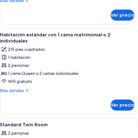
Más
Más detalles
2
detalles
camas
sobre
Ver precio
Habitación
individuales
estándar
con
Abrir
Habitación de hotel con una cama gran
6
2
Habitación estándar con 1 cama matrimonial o 2
todas
camas
individuales
individuales
las
215 pies cuadrados
fotos
1 habitación
de
2 personas
Habitación
estándar
1 cama Queen o 2 camas individuales
con
Wifi gratuito
1
Más
Más detalles
cama
detalles
matrimonial
sobre
Ver precio
Habitación
o
estándar
2
con
Abrir
Habitación de hotel con dos camas, un 
individuales
5
1
Standard Twin Room
todas
cama
2 personas
matrimonial
las