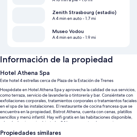
Zenith Strasbourg (estadio)
A 4 min en auto
- 1.7 mi
Museo Vodou
A 4 min en auto
- 1.9 mi
Información de la propiedad
Hotel Athena Spa
Este hotel 4 estrellas cerca de Plaza de la Estación de Trenes
Hospédate en Hotel Athena Spa y aprovecha la calidad de sus servicios,
como terraza, servicio de lavandería o tintorería y bar. Consiéntete con
exfoliaciones corporales, tratamientos corporales o tratamientos faciales
en el spa de las instalaciones. El restaurante de cocina francesa que se
encuentra en la propiedad, Bistrot Athena, cuenta con cenas, platillos
sencillos y menú infantil. Hay wifi gratis en las habitaciones disponible,
además de gimnasio abierto las 24 horas y centro de negocios.
También encontrarás otros servicios, como:
Propiedades similares