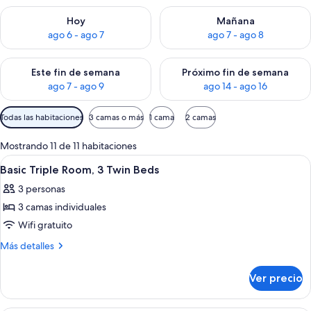
Consulta la disponibilidad para hoy ago 6 - ago 7
Consulta la disponibilidad pa
Hoy
Mañana
ago 6 - ago 7
ago 7 - ago 8
Consulta la disponibilidad para este fin de semana ago 7 - ag
Consulta la disponibilidad par
Este fin de semana
Próximo fin de semana
ago 7 - ago 9
ago 14 - ago 16
Filtros
Todas las habitaciones
3 camas o más
1 cama
2 camas
disponibles
para
Mostrando 11 de 11 habitaciones
las
Abrir
Habitación de hotel con dos camas, ca
2
Basic Triple Room, 3 Twin Beds
habitaciones
todas
3 personas
las
3 camas individuales
fotos
de
Wifi gratuito
Basic
Más
Más detalles
Triple
detalles
sobre
Room,
Ver precio
Basic
3
Triple
Twin
Room,