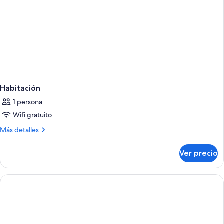
Habitación
1 persona
Wifi gratuito
Más
Más detalles
detalles
sobre
Ver precio
Habitación