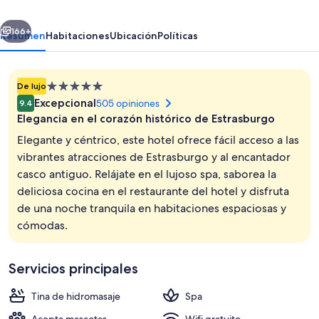
Hotel&Spa,
erior
Siguiente
Autograph
166+
Resumen
Habitaciones
Ubicación
Políticas
Collection
Propiedad
De lujo
de
Excepcional
505 opiniones
9.4
5.0
Elegancia en el corazón histórico de Estrasburgo
estrellas
Elegante y céntrico, este hotel ofrece fácil acceso a las
vibrantes atracciones de Estrasburgo y al encantador
casco antiguo. Relájate en el lujoso spa, saborea la
Vista frontal de la propiedad
deliciosa cocina en el restaurante del hotel y disfruta
de una noche tranquila en habitaciones espaciosas y
cómodas.
Servicios principales
Tina de hidromasaje
Spa