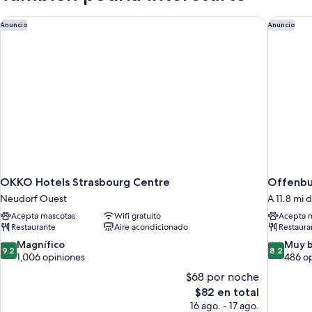
Bed,
Non
OKKO Hotels Strasbourg Centre
Offenbur
Anuncio
Anuncio
Smoking
OKKO Hotels Strasbourg Centre
Offenbur
Neudorf Ouest
A 11.8 mi 
Acepta mascotas
Wifi gratuito
Acepta 
Restaurante
Aire acondicionado
Restaura
9.2
8.2
Magnífico
Muy 
9.2
8.2
de
de
1,006 opiniones
486 o
10,
10,
$68 por noche
Magnífico,
Muy
El
$82 en total
1,006
bueno,
precio
16 ago. - 17 ago.
opiniones
486