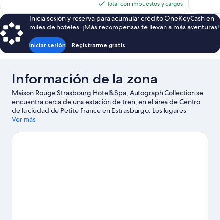
actual
Total con impuestos y cargos
opiniones
es
Inicia sesión y reserva para acumular crédito OneKeyCash en
de
miles de hoteles. ¡Más recompensas te llevan a más aventuras!
$82
Iniciar sesión
Registrarme gratis
Información de la zona
Maison Rouge Strasbourg Hotel&Spa, Autograph Collection se
encuentra cerca de una estación de tren, en el área de Centro
de la ciudad de Petite France en Estrasburgo. Los lugares
emblemáticos del área incluyen Plaza de la Estación de Trenes y
Ver más
Plaza Kléber, y los turistas que deseen aprender sobre la cultura
pueden visitar Centro de convenciones Strasbourg. Asiste a un
evento o partido en Estadio de La Meinau, y haz algo de tiempo
para conocer Europa-Park (parque de atracciones), una de las
atracciones imperdibles del lugar.
Visita nuestra guía de
Estrasburgo