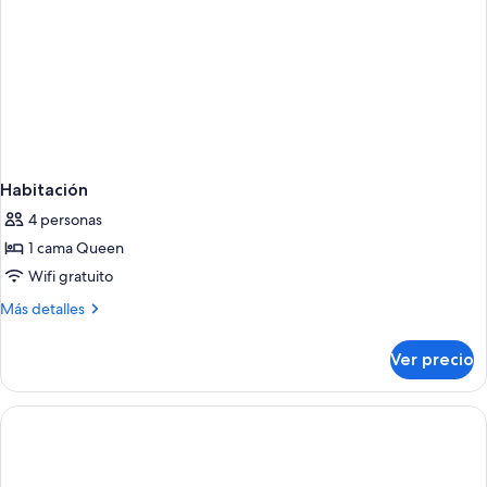
Habitación
4 personas
1 cama Queen
Wifi gratuito
Más
Más detalles
detalles
sobre
Ver precio
Habitación