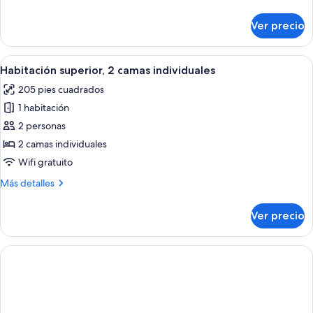
cama
detalles
individual
sobre
Ver precio
Habitación
superior,
1
Abrir
Una habitación de hotel con una cama, 
12
cama
Habitación superior, 2 camas individuales
todas
individual
205 pies cuadrados
las
1 habitación
fotos
de
2 personas
Habitación
2 camas individuales
superior,
Wifi gratuito
2
Más
Más detalles
camas
detalles
individuales
sobre
Ver precio
Habitación
superior,
2
camas
individuales