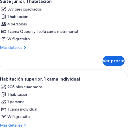
15
cama
Suite junior, 1 habitación
todas
Queen
377 pies cuadrados
size
las
1 habitación
fotos
de
4 personas
Suite
1 cama Queen y 1 sofá cama matrimonial
junior,
Wifi gratuito
1
Más
Más detalles
habitación
detalles
sobre
Ver precio
Suite
junior,
1
Abrir
Una habitación de hotel moderna con 
13
habitación
Habitación superior, 1 cama individual
todas
205 pies cuadrados
las
1 habitación
fotos
de
1 persona
Habitación
1 cama individual
superior,
Wifi gratuito
1
Más
Más detalles