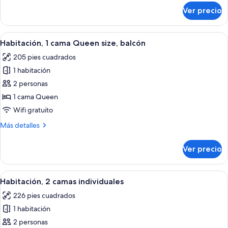
sobre
Ver precio
Habitación,
2
camas
Abrir
Habitación de hotel con cama, una sill
15
individuales
Habitación, 1 cama Queen size, balcón
todas
205 pies cuadrados
las
1 habitación
fotos
de
2 personas
Habitación,
1 cama Queen
1
Wifi gratuito
cama
Más
Más detalles
Queen
detalles
size,
sobre
Ver precio
Habitación,
balcón
1
cama
Abrir
Una habitación de hotel moderna con u
15
Queen
Habitación, 2 camas individuales
todas
size,
226 pies cuadrados
balcón
las
1 habitación
fotos
de
2 personas