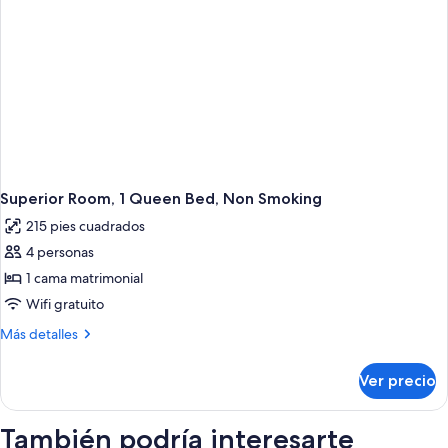
Superior Room, 1 Queen Bed, Non Smoking
215 pies cuadrados
4 personas
1 cama matrimonial
Wifi gratuito
Más
Más detalles
detalles
sobre
Ver precio
Superior
Room,
1
También podría interesarte
Queen