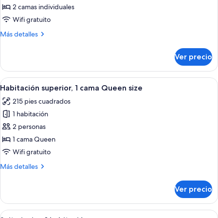
Habitación,
2 camas individuales
2
Wifi gratuito
camas
Más
Más detalles
individuales
detalles
sobre
Ver precio
Habitación,
2
camas
Abrir
Una habitación de hotel con una cama, 
10
individuales
Habitación superior, 1 cama Queen size
todas
215 pies cuadrados
las
1 habitación
fotos
de
2 personas
Habitación
1 cama Queen
superior,
Wifi gratuito
1
Más
Más detalles
cama
detalles
Queen
sobre
Ver precio
Habitación
size
superior,
1
Abrir
Una habitación de hotel con cama, mes