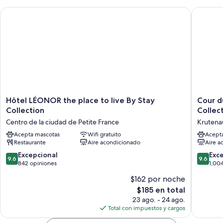
Hôtel LÉONOR the place to live By Stay Collection
Cour du 
Hôtel
Cour
Hôtel LÉONOR the place to live By Stay
Cour d
LÉONOR
du
Collection
Collec
the
Corbea
Centro de la ciudad de Petite France
Krutena
place
Hotel
to
Acepta mascotas
Wifi gratuito
Strasbo
Acept
Restaurante
Aire acondicionado
Aire a
live
-
By
MGaller
9.6
9.6
Excepcional
Exc
9.6
9.6
Stay
Collecti
de
de
842 opiniones
1,00
Collection
Krutena
10,
10,
$162 por noche
Centro
Excepcional,
Excepcio
de
El
$185 en total
842
1,004
la
precio
opiniones
opinion
23 ago. - 24 ago.
ciudad
actual
Total con impuestos y cargos
de
es