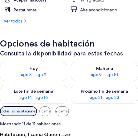
Acepta mascotas
Wifi gratuito
Restaurante
Aire acondicionado
Ver todos
Opciones de habitación
Consulta la disponibilidad para estas fechas
Consulta la disponibilidad para hoy ago 8 - ago 9
Consulta la disponibilidad pa
Hoy
Mañana
ago 8 - ago 9
ago 9 - ago 10
Consulta la disponibilidad para este fin de semana ago 14 - ag
Consulta la disponibilidad pa
Este fin de semana
Próximo fin de semana
ago 14 - ago 16
ago 21 - ago 23
Filtros
Todas las habitaciones
1 cama
2 camas
disponibles
para
Mostrando 11 de 11 habitaciones
las
Abrir
Habitación de hotel con cama, una sill
17
Habitación, 1 cama Queen size
habitaciones