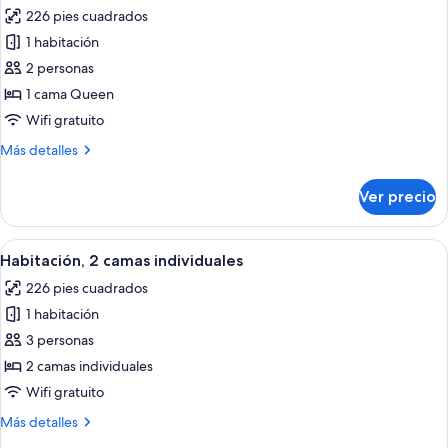
todas
226 pies cuadrados
las
1 habitación
fotos
de
2 personas
Habitación,
1 cama Queen
1
Wifi gratuito
cama
Más
Más detalles
Queen
detalles
size
sobre
Ver precio
Habitación,
1
cama
Abrir
Una habitación de hotel con una cama 
14
Queen
Habitación, 2 camas individuales
todas
size
226 pies cuadrados
las
1 habitación
fotos
de
3 personas
Habitación,
2 camas individuales
2
Wifi gratuito
camas
Más
Más detalles
individuales
detalles