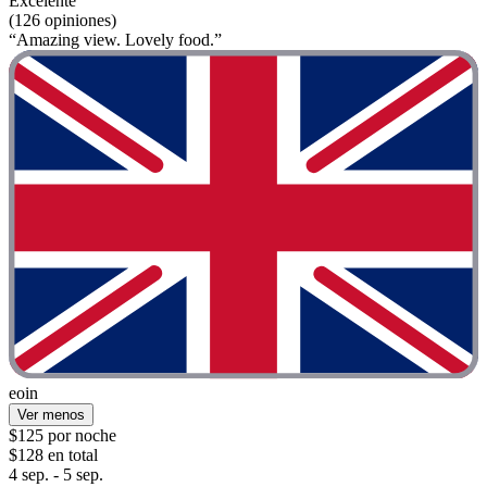
Excelente
(126 opiniones)
“Amazing view. Lovely food.”
eoin
Ver menos
$125 por noche
$128 en total
4 sep. - 5 sep.