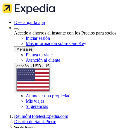
Descargar la app
Accede a ahorros al instante con los Precios para socios
Iniciar sesión
Más información sobre One Key
Mensajes
Planea tu viaje
Atención al cliente
español · USD · US
Anunciar una propiedad
Mis viajes
Sugerencias
Reunión
Hoteles
Expedia.com
Distrito de Saint-Pierre
Sur de Reunión