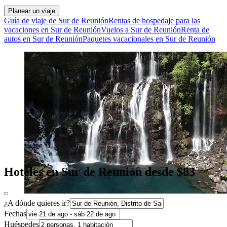
Planear un viaje
Guía de viaje de Sur de Reunión
Rentas de hospedaje para las
vacaciones en Sur de Reunión
Vuelos a Sur de Reunión
Renta de
autos en Sur de Reunión
Paquetes vacacionales en Sur de Reunión
Hoteles en Sur de Reunión desde $83
¿A dónde quieres ir?
Fechas
Huéspedes