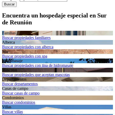
Buscar
Encuentra un hospedaje especial en Sur
de Reunión
Familias
Buscar propiedades familiares
Alberca
Buscar propiedades con alberca
Spa
Buscar propiedades con spa
Hidromasaje
Buscar propiedades con tina de hidromasaje
Mascotas
Buscar propiedades que aceptan mascotas
Departa­mentos
Buscar departamentos
Casas de campo
Buscar casas de campo
Condominios
Buscar condominios
Villas
Buscar villas