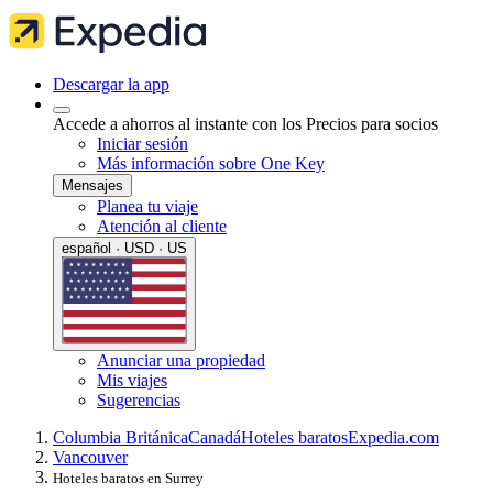
Descargar la app
Accede a ahorros al instante con los Precios para socios
Iniciar sesión
Más información sobre One Key
Mensajes
Planea tu viaje
Atención al cliente
español · USD · US
Anunciar una propiedad
Mis viajes
Sugerencias
Columbia Británica
Canadá
Hoteles baratos
Expedia.com
Vancouver
Hoteles baratos en Surrey