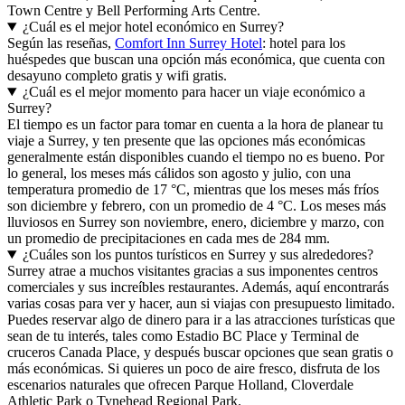
Town Centre y Bell Performing Arts Centre.
¿Cuál es el mejor hotel económico en Surrey?
Según las reseñas,
Comfort Inn Surrey Hotel
: hotel para los
huéspedes que buscan una opción más económica, que cuenta con
desayuno completo gratis y wifi gratis.
¿Cuál es el mejor momento para hacer un viaje económico a
Surrey?
El tiempo es un factor para tomar en cuenta a la hora de planear tu
viaje a Surrey, y ten presente que las opciones más económicas
generalmente están disponibles cuando el tiempo no es bueno. Por
lo general, los meses más cálidos son agosto y julio, con una
temperatura promedio de 17 °C, mientras que los meses más fríos
son diciembre y febrero, con un promedio de 4 °C. Los meses más
lluviosos en Surrey son noviembre, enero, diciembre y marzo, con
un promedio de precipitaciones en cada mes de 284 mm.
¿Cuáles son los puntos turísticos en Surrey y sus alrededores?
Surrey atrae a muchos visitantes gracias a sus imponentes centros
comerciales y sus increíbles restaurantes. Además, aquí encontrarás
varias cosas para ver y hacer, aun si viajas con presupuesto limitado.
Puedes reservar algo de dinero para ir a las atracciones turísticas que
sean de tu interés, tales como Estadio BC Place y Terminal de
cruceros Canada Place, y después buscar opciones que sean gratis o
más económicas. Si quieres un poco de aire fresco, disfruta de los
escenarios naturales que ofrecen Parque Holland, Cloverdale
Athletic Park o Tynehead Regional Park.