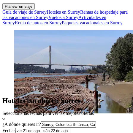
Planear un viaje
Guía de viaje de Surrey
Hoteles en Surrey
Rentas de hospedaje para
las vacaciones en Surrey
Vuelos a Surrey
Actividades en
Surrey
Renta de autos en Surrey
Paquetes vacacionales en Surrey
Hoteles baratos en Surrey
Selecciona las fechas para ver las mejores ofertas
¿A dónde quieres ir?
Fechas