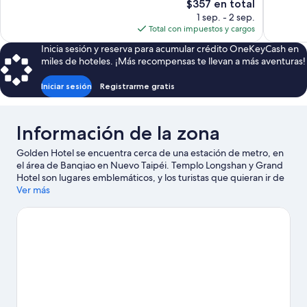
El
$357 en total
opiniones
opiniones
precio
1 sep. - 2 sep.
actual
Total con impuestos y cargos
es
Inicia sesión y reserva para acumular crédito OneKeyCash en
de
miles de hoteles. ¡Más recompensas te llevan a más aventuras!
$357
Iniciar sesión
Registrarme gratis
Información de la zona
Golden Hotel se encuentra cerca de una estación de metro, en
el área de Banqiao en Nuevo Taipéi. Templo Longshan y Grand
Hotel son lugares emblemáticos, y los turistas que quieran ir de
compras pueden visitar Mercado Nocturno de Ningxia y
Ver más
Mercado Nocturno de Shilin. Asiste a un evento o partido en
Estadio de Taipei, y haz algo de tiempo para conocer Zoo de
Taipei, una de las atracciones imperdibles del lugar.
Visita
nuestra guía de Nuevo Taipéi