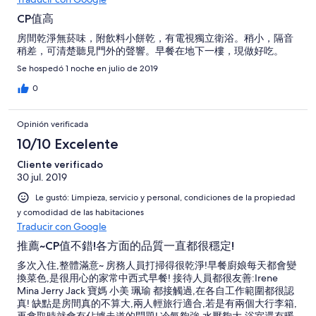
CP值高
房間乾淨無菸味，附飲料小餅乾，有電視獨立衛浴。稍小，隔音
稍差，可清楚聽見門外的聲響。早餐在地下一樓，現做好吃。
Se hospedó 1 noche en julio de 2019
0
Opinión verificada
10/10 Excelente
Cliente verificado
30 jul. 2019
Le gustó: Limpieza, servicio y personal, condiciones de la propiedad
y comodidad de las habitaciones
Traducir con Google
推薦~CP值不錯!各方面的品質一直都很穩定!
多次入住,整體滿意~ 房務人員打掃得很乾淨!早餐廚娘每天都會變
換菜色,是很用心的家常中西式早餐! 接待人員都很友善:Irene
Mina Jerry Jack 寶媽 小美 珮瑜 都接觸過,在各自工作範圍都很認
真! 缺點是房間真的不算大,兩人輕旅行適合,若是有兩個大行李箱,
再拿取時就會有佔據走道的問題! 冷氣夠強,水壓夠大,浴室還有暖