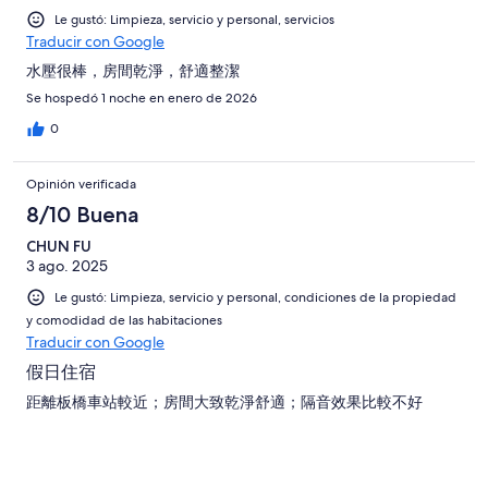
opiniones
Le gustó: Limpieza, servicio y personal, servicios
Traducir con Google
水壓很棒，房間乾淨，舒適整潔
Se hospedó 1 noche en enero de 2026
0
Opinión verificada
8/10 Buena
CHUN FU
3 ago. 2025
Le gustó: Limpieza, servicio y personal, condiciones de la propiedad
y comodidad de las habitaciones
Traducir con Google
假日住宿
距離板橋車站較近；房間大致乾淨舒適；隔音效果比較不好