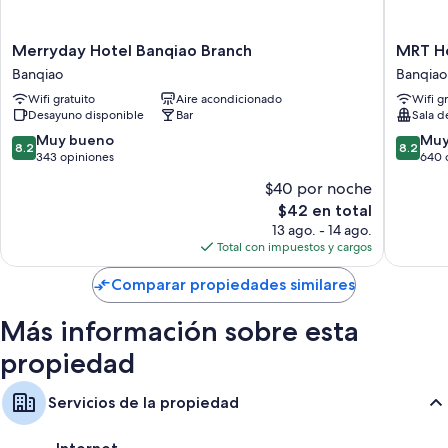
Otros de los servicios que también disfrutarás son:
Televisiones LCD con canales digitales
Merryday
MRT
Merryday Hotel Banqiao Branch
MRT H
Hotel
Hotel
Servicio de limpieza diario, escritorios y teléfonos
Banqiao
Banqiao
Banqiao
Banqiao
Wifi gratuito
Aire acondicionado
Wifi g
Branch
Desayuno disponible
Bar
Sala d
Banqiao
8.2
8.2
Muy bueno
Muy
8.2
8.2
de
de
343 opiniones
640 
10,
10,
$40 por noche
Muy
Muy
El
$42 en total
bueno,
bueno,
precio
343
640
13 ago. - 14 ago.
actual
opiniones
opinion
Total con impuestos y cargos
es
de
Comparar propiedades similares
$42
Más información sobre esta
propiedad
Servicios de la propiedad