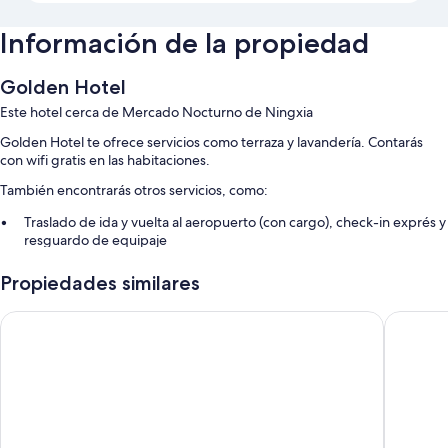
Información de la propiedad
Golden Hotel
Este hotel cerca de Mercado Nocturno de Ningxia
Golden Hotel te ofrece servicios como terraza y lavandería. Contarás
con wifi gratis en las habitaciones.
También encontrarás otros servicios, como:
Traslado de ida y vuelta al aeropuerto (con cargo), check-in exprés y
resguardo de equipaje
Servicio de concierge, recepción disponible las 24 horas y no se
Propiedades similares
permite fumar en la propiedad
Dispensador de agua, asistencia para compra de tours o entradas y
Merryday Hotel Banqiao Branch
MRT Hot
caja de seguridad en la recepción
Características de la habitación
Todas las habitaciones de Golden Hotel cuentan con amenidades que
incluyen aire acondicionado, además de algunos detalles adicionales,
como wifi gratis y agua embotellada gratis.