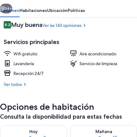
erior
Siguiente
34+
Resumen
Habitaciones
Ubicación
Políticas
Opiniones
Muy buena
8.2
Ver las 143 opiniones
8.2 de 10,
Servicios principales
Wifi gratuito
Aire acondicionado
Lavandería
Servicio de limpieza
Recepción 24/7
Entrada interior
Ver todos
Opciones de habitación
Consulta la disponibilidad para estas fechas
Consulta la disponibilidad para hoy ago 8 - ago 9
Consulta la disponibilidad pa
Hoy
Mañana