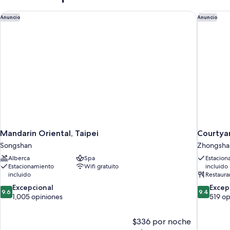
Mandarin Oriental, Taipei
Courtyar
Anuncio
Anuncio
Mandarin Oriental, Taipei
Courtya
Songshan
Zhongsha
Alberca
Spa
Estacion
Estacionamiento
Wifi gratuito
incluido
incluido
Restaura
9.6
9.4
Excepcional
Excep
9.6
9.4
de
de
1,005 opiniones
519 op
10,
10,
Excepcional,
Excepcion
$336 por noche
1,005
519