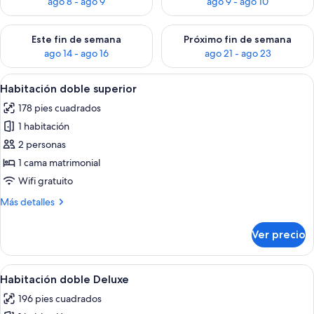
ago 8 - ago 9
ago 9 - ago 10
Consulta la disponibilidad para este fin de semana ago 14 - ag
Consulta la disponibilidad pa
Este fin de semana
Próximo fin de semana
ago 14 - ago 16
ago 21 - ago 23
Abrir
Una habitación de hotel con cama, tele
6
Habitación doble superior
todas
178 pies cuadrados
las
1 habitación
fotos
de
2 personas
Habitación
1 cama matrimonial
doble
Wifi gratuito
superior
Más
Más detalles
detalles
sobre
Ver precio
Habitación
doble
superior
Abrir
Habitación de hotel con cama, escritor
3
Habitación doble Deluxe
todas
196 pies cuadrados
las