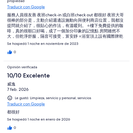
propiedad
Traducir con Google
服務人員很友善 夜班check-in 或白班check out 都很好 夜班大哥
很棒的部分是，主動介紹週邊設施動向與便利商店位置，我都沒
提問就介紹了，很貼心的作法，有溫暖到。 ⭐樓下免費提供的咖
啡，真的很順口好喝，成了一個加分印象的記憶點 房間雖然不
大，但乾淨舒服，隔音可接受，算安靜 ⭐浴室頂上設有國際牌乾
燥加溫器，哇！很棒的設施，才花這樣的消費可以有這設施，真
Se hospedó 1 noche en noviembre de 2023
的很美妙。淋浴水很強，舒服。備品，標準，有小小餅乾跟茶
包。充電插頭設置多不卡。 能入住時間比較短，可能就是一個小
0
小的訂房時思考評估點，如果能多提早一個小時，也許會帶來不
一樣的轉變。 沒毛病，沒什麼可挑剔。小地方感受到經營者用心
Opinión verificada
細膩。感謝這次的舒適體驗。
10/10 Excelente
威逸
7 feb. 2026
Le gustó: Limpieza, servicio y personal, servicios
Traducir con Google
都很好
Se hospedó 1 noche en enero de 2026
0