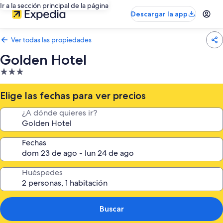
Ir a la sección principal de la página
Descargar la app
Ver todas las propiedades
Golden Hotel
Propiedad
de
3.0
Elige las fechas para ver precios
estrellas
¿A dónde quieres ir?
Fechas
Huéspedes
Buscar