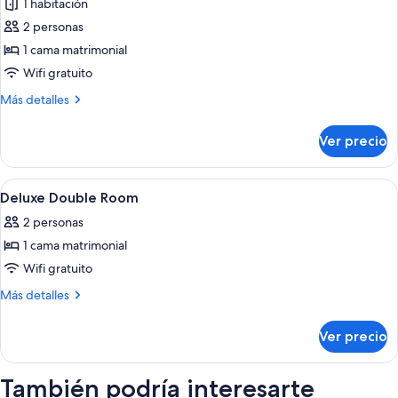
1 habitación
fotos
de
2 personas
Habitación
1 cama matrimonial
doble
Wifi gratuito
Deluxe
Más
Más detalles
detalles
sobre
Ver precio
Habitación
doble
Deluxe
Abrir
Habitación de hotel con cama, mesita 
3
Deluxe Double Room
todas
2 personas
las
1 cama matrimonial
fotos
de
Wifi gratuito
Deluxe
Más
Más detalles
Double
detalles
sobre
Room
Ver precio
Deluxe
Double
Room
También podría interesarte