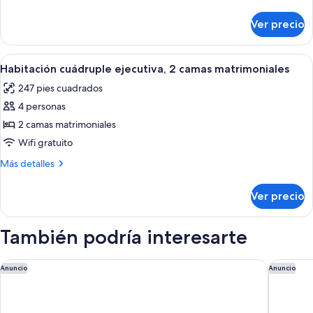
1
detalles
sobre
cama
Ver precio
Habitación
matrimonial,
doble
sin
estándar,
Abrir
Habitación cuádruple ejecutiva, 2 cama
5
ventanas
1
Habitación cuádruple ejecutiva, 2 camas matrimoniales
todas
cama
247 pies cuadrados
matrimonial,
las
sin
4 personas
fotos
ventanas
de
2 camas matrimoniales
Habitación
Wifi gratuito
cuádruple
Más
Más detalles
ejecutiva,
detalles
2
sobre
Ver precio
Habitación
camas
cuádruple
matrimoniales
ejecutiva,
También podría interesarte
2
camas
matrimoniales
Eslite Hotel
Mandarin
Anuncio
Anuncio