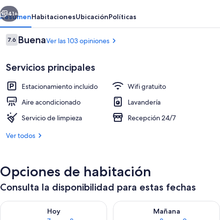
erior
Siguiente
41+
Resumen
Habitaciones
Ubicación
Políticas
Opiniones
Buena
7.6
Ver las 103 opiniones
7.6 de 10,
Servicios principales
Estacionamiento incluido
Wifi gratuito
Aire acondicionado
Lavandería
Servicio de limpieza
Recepción 24/7
Habitación cuádruple ejecutiva, 2 cama
Ver todos
Opciones de habitación
Consulta la disponibilidad para estas fechas
Consulta la disponibilidad para hoy ago 7 - ago 8
Consulta la disponibilidad pa
Hoy
Mañana