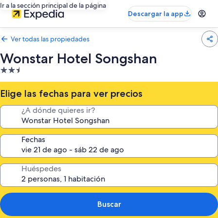
Ir a la sección principal de la página
Descargar la app
Ver todas las propiedades
Wonstar Hotel Songshan
Propiedad
de
2.5
Elige las fechas para ver precios
estrellas
¿A dónde quieres ir?
Fechas
Huéspedes
Buscar