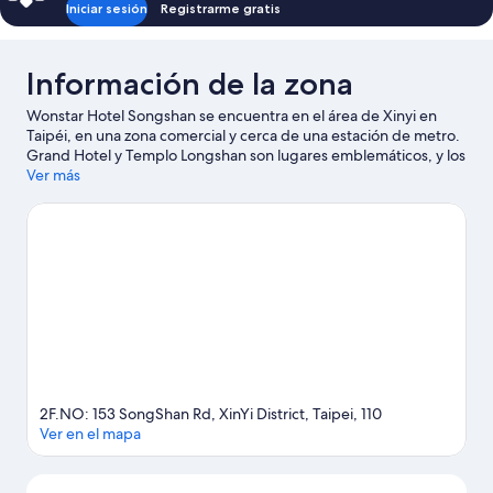
Iniciar sesión
Registrarme gratis
Información de la zona
Wonstar Hotel Songshan se encuentra en el área de Xinyi en
Taipéi, en una zona comercial y cerca de una estación de metro.
Grand Hotel y Templo Longshan son lugares emblemáticos, y los
turistas que quieran ir de compras pueden visitar Mercado
Ver más
nocturno de Raohe Street y Mercado Nocturno de Ningxia.
Asiste a un evento o partido en Estadio de Taipei, y haz algo de
tiempo para conocer Zoo de Taipei, una de las atracciones
imperdibles del lugar.
Visita nuestra guía de Taipéi
2F.NO: 153 SongShan Rd, XinYi District, Taipei, 110
Ver en el mapa