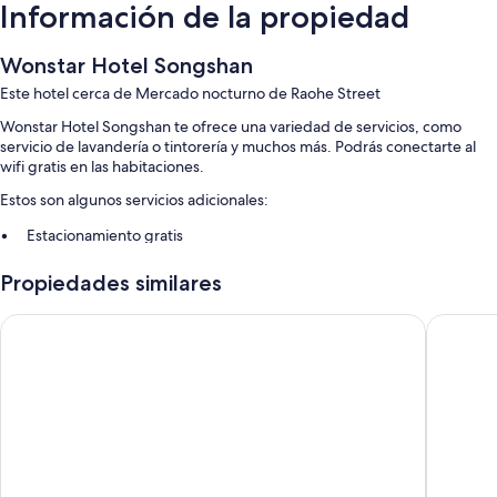
Información de la propiedad
Wonstar Hotel Songshan
Este hotel cerca de Mercado nocturno de Raohe Street
Wonstar Hotel Songshan te ofrece una variedad de servicios, como
servicio de lavandería o tintorería y muchos más. Podrás conectarte al
wifi gratis en las habitaciones.
Estos son algunos servicios adicionales:
Estacionamiento gratis
Traslado de ida y vuelta al aeropuerto (con cargo), periódicos gratis
Propiedades similares
y dispensador de agua
Asistencia para compra de tours o entradas, resguardo de equipaje
Via Hotel Loft
Santos H
y recepción disponible las 24 horas
Características de la habitación
Todas las habitaciones de Wonstar Hotel Songshan cuentan con
amenidades que incluyen aire acondicionado, además de otros detalles,
como wifi gratis y muros insonorizados.
Otros servicios que también disfrutarás incluyen: