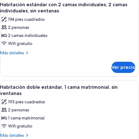
Abrir
Habitación estándar con 2 camas individ
4
2
1
Habitación estándar con 2 camas individuales, 2 camas
todas
cama
individuales,
individuales, sin ventanas
matrimonial
las
tina
194 pies cuadrados
o
fotos
2
2 personas
de
individuales,
2 camas individuales
Habitación
tina
estándar
Wifi gratuito
con
Más
Más detalles
2
detalles
sobre
camas
Ver precio
Habitación
individuales,
estándar
2
con
Abrir
Habitación doble estándar, 1 cama matr
4
camas
2
Habitación doble estándar, 1 cama matrimonial, sin
todas
camas
individuales,
ventanas
individuales,
las
sin
193 pies cuadrados
2
fotos
ventanas
camas
2 personas
de
individuales,
1 cama matrimonial
Habitación
sin
ventanas
doble
Wifi gratuito
estándar,
Más
Más detalles