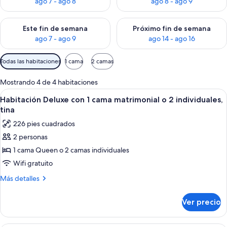
ago 7 - ago 8
ago 8 - ago 9
Consulta la disponibilidad para este fin de semana ago 7 - ag
Consulta la disponibilidad par
Este fin de semana
Próximo fin de semana
ago 7 - ago 9
ago 14 - ago 16
Filtros
Todas las habitaciones
1 cama
2 camas
disponibles
para
Mostrando 4 de 4 habitaciones
las
Abrir
Habitación Deluxe con 1 cama matrimonia
5
Habitación Deluxe con 1 cama matrimonial o 2 individuales,
habitaciones
todas
tina
las
226 pies cuadrados
fotos
2 personas
de
1 cama Queen o 2 camas individuales
Habitación
Deluxe
Wifi gratuito
con
Más
Más detalles
1
detalles
sobre
cama
Ver precio
Habitación
matrimonial
Deluxe
o
con