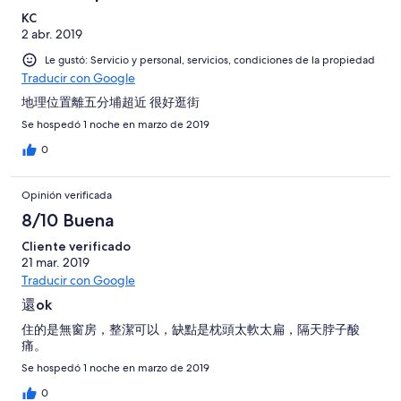
KC
2 abr. 2019
Le gustó: Servicio y personal, servicios, condiciones de la propiedad
Traducir con Google
地理位置離五分埔超近 很好逛街
Se hospedó 1 noche en marzo de 2019
0
Opinión verificada
8/10 Buena
Cliente verificado
21 mar. 2019
Traducir con Google
還ok
住的是無窗房，整潔可以，缺點是枕頭太軟太扁，隔天脖子酸
痛。
Se hospedó 1 noche en marzo de 2019
0