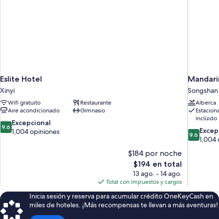
Eslite Hotel
Mandarin
Xinyi
Songshan
Wifi gratuito
Restaurante
Alberca
Aire acondicionado
Gimnasio
Estacion
incluido
9.6
Excepcional
9.6
9.6
Excep
de
1,004 opiniones
9.6
de
1,004 
10,
10,
Excepcional,
$184 por noche
Excepcion
1,004
El
$194 en total
1,004
opiniones
precio
13 ago. - 14 ago.
opiniones
actual
Total con impuestos y cargos
es
Inicia sesión y reserva para acumular crédito OneKeyCash en
de
miles de hoteles. ¡Más recompensas te llevan a más aventuras!
$194