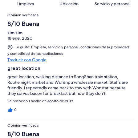
decir,
de
Basada
Limpieza
Ubicación
Servicio y personal
opiniones
26
Terrible.
103
en
Opiniones
de
Basada
opiniones
Opinión verificada
8
103
en
de
8/10 Buena
opiniones
3
103
de
kim kim
opiniones
18 ene. 2020
103
opiniones
Le gustó: Limpieza, servicio y personal, condiciones de la propiedad
y comodidad de las habitaciones
Traducir con Google
great location
great location, walking distance to SongShan train station,
Rouhe night market and Wufenpu wholesale market. Staffs are
friendly. i repeatedly came back to stay with Wonstar because
they serves bacon for breakfast but now they don't.
Se hospedó 1 noche en agosto de 2019
0
Opinión verificada
8/10 Buena