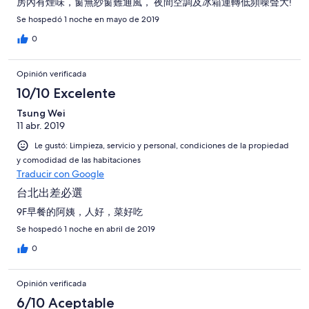
房內有煙味，窗無紗窗難通風， 夜間空調及冰箱運轉低頻噪聲大!
Se hospedó 1 noche en mayo de 2019
0
Opinión verificada
10/10 Excelente
Tsung Wei
11 abr. 2019
Le gustó: Limpieza, servicio y personal, condiciones de la propiedad
y comodidad de las habitaciones
Traducir con Google
台北出差必選
9F早餐的阿姨，人好，菜好吃
Se hospedó 1 noche en abril de 2019
0
Opinión verificada
6/10 Aceptable