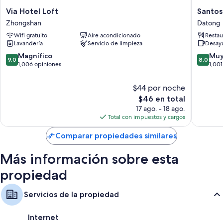
Camas extra/plegables (con cargo) y cunas o camas infatiles
Via
Santos
Via Hotel Loft
Santos
gratuitas
Hotel
Hotel
Zhongshan
Datong
Loft
Datong
Baños con tinas con regadera y amenidades de baño gratuitas
Wifi gratuito
Aire acondicionado
Restau
Zhongshan
Lavandería
Servicio de limpieza
Desay
Televisiones LCD de 32 pulgadas con canales por cable
9.0
8.0
Magnífico
Muy
Refrigeradores, servicio de limpieza diario y escritorios
9.0
8.0
de
de
1,006 opiniones
1,001
10,
10,
Magnífico,
Muy
$44 por noche
1,006
bueno,
El
$46 en total
opiniones
1,001
precio
17 ago. - 18 ago.
opinion
actual
Total con impuestos y cargos
es
de
Comparar propiedades similares
$46
Más información sobre esta
propiedad
Servicios de la propiedad
Internet