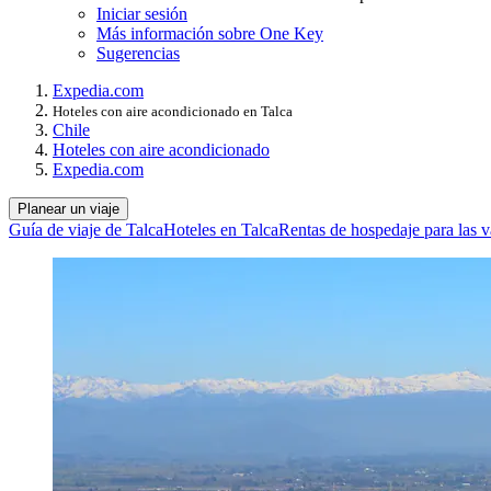
Iniciar sesión
Más información sobre One Key
Sugerencias
Expedia.com
Hoteles con aire acondicionado en Talca
Chile
Hoteles con aire acondicionado
Expedia.com
Planear un viaje
Guía de viaje de Talca
Hoteles en Talca
Rentas de hospedaje para las 