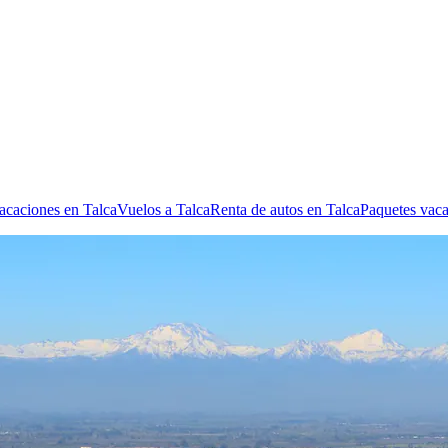
vacaciones en Talca
Vuelos a Talca
Renta de autos en Talca
Paquetes vaca