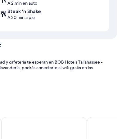
A 2 min en auto
Steak 'n Shake
A 20 min a pie
t
ad y cafetería te esperan en BOB Hotels Tallahassee -
vandería, podrás conectarte al wifi gratis en las
las 24 horas
e lavandería
Country Inn & Suites by Radisson, Tallahassee-University Area
Four Points by Sherat
r con laptop y aire acondicionado, además de detalles