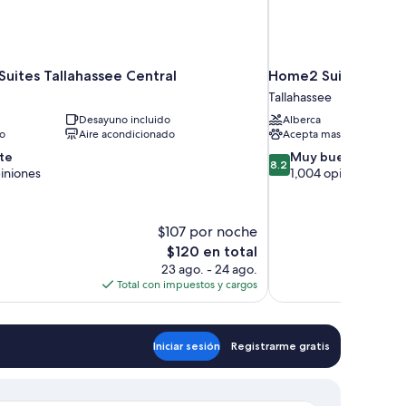
 Suites Tallahassee Central
Home2 Suites by Hil
Tallahassee
Desayuno incluido
Alberca
to
Aire acondicionado
Acepta mascotas
8.2
te
Muy bueno
8.2
de
iniones
1,004 opiniones
10,
Muy
bueno,
$107 por noche
1,004
El
$120 en total
opiniones
precio
23 ago. - 24 ago.
actual
Total con impuestos y cargos
es
de
$120
Iniciar sesión
Registrarme gratis