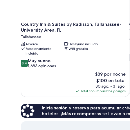
Country Inn & Suites by Radisson, Tallahassee-
University Area, FL
Tallahassee
Alberca
Desayuno incluido
Estacionamiento
Wifi gratuito
incluido
8.4
Muy bueno
8.4
de
1,683 opiniones
10,
$89 por noche
Muy
El
$100 en total
bueno,
precio
30 ago. - 31 ago.
1,683
actual
Total con impuestos y cargos
opiniones
es
de
$100
Inicia sesión y reserva para acumular c
hoteles. ¡Más recompensas te llevan a m