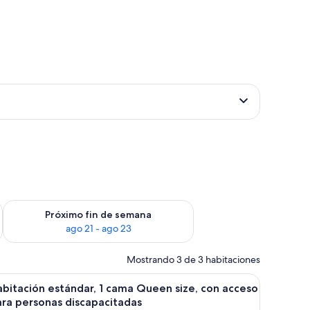
fin de semana ago 14 - ago 16
Consulta la disponibilidad para el próximo fin de semana ago
Próximo fin de semana
ago 21 - ago 23
Mostrando 3 de 3 habitaciones
 una pequeña mesa redonda.
os camas, un escritorio pequeño, una silla, un espejo y una ventana con per
brir
Una habitación de hotel moderna con una ca
9
bitación estándar, 1 cama Queen size, con acceso
odas
ra personas discapacitadas