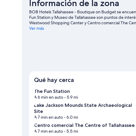
Información de la zona
BOB Hotels Tallahassee - Boutique on Budget se encuentr
Fun Station y Museo de Tallahassee son puntos de interés
Westwood Shopping Center y Centro comercial The Centre 
estás en la ciudad? Consulta el calendario de Bobby Bow
Ver más
Long Track.
Visita nuestra guía de Tallahassee
Qué hay cerca
The Fun Station
A 6 min en auto
- 5.9 mi
Lake Jackson Mounds State Archaeological
Site
A 7 min en auto
- 6.0 mi
Centro comercial The Centre of Tallahassee
A 7 min en auto
- 5.5 mi