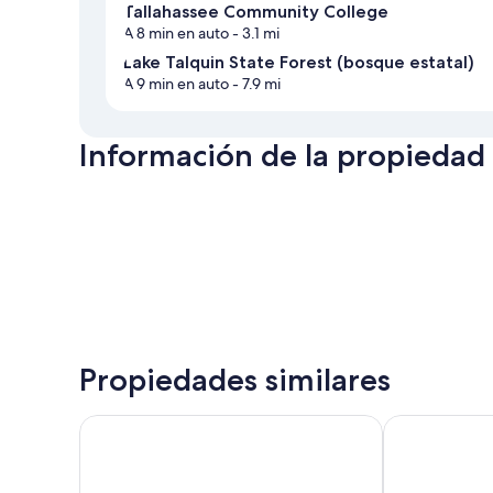
Tallahassee Community College
A 8 min en auto
- 3.1 mi
Lake Talquin State Forest (bosque estatal)
A 9 min en auto
- 7.9 mi
Información de la propiedad
Propiedades similares
Best Western Plus Tallahassee North Hotel
Hyatt House T