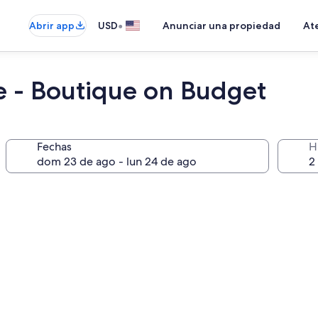
•
Abrir app
USD
Anunciar una propiedad
Ate
e - Boutique on Budget
Fechas
H