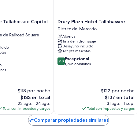
como wifi gratis y caja de seguridad.
Otros de los servicios que también encontrarás incluyen:
Drury
 Tallahassee Capitol
Drury Plaza Hotel Tallahassee
Baños con regaderas con hidromasaje y tinas con regadera
Plaza
Distrito del Mercado
Smart TVs de 50 pulgadas con Netflix, Hulu y servicios de strea
Hotel
te de Railroad Square
Alberca
Tallahassee
Frigobares, canales de televisión premium y calefacción
Tina de hidromasaje
Distrito
Desayuno incluido
luido
del
Acepta mascotas
otas
Mercado
9.8
Excepcional
9.8
de
1,905 opiniones
o
10,
ones
Excepcional,
1,905
opiniones
$118 por noche
$122 por noche
El
El
$133 en total
$137 en total
precio
precio
23 ago. - 24 ago.
31 ago. - 1 sep.
actual
actual
Total con impuestos y cargos
Total con impuestos y cargos
es
es
de
de
Comparar propiedades similares
$133
$137