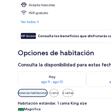
Acepta mascotas
Lobby
Wifi gratuito
Ver todos
Consulta los beneficios que disfrutarás c
VIP Access
Opciones de habitación
Consulta la disponibilidad para estas fec
Consulta la disponibilidad para hoy ago 9 - ago 10
Consulta la d
Hoy
ago 9 - ago 10
a
Filtros
Todas las habitaciones
1 cama
2 camas
disponibles
Abrir
Un dormitorio moderno con un
para
13
Habitación estándar, 1 cama King size
todas
las
Magnífica
9.2