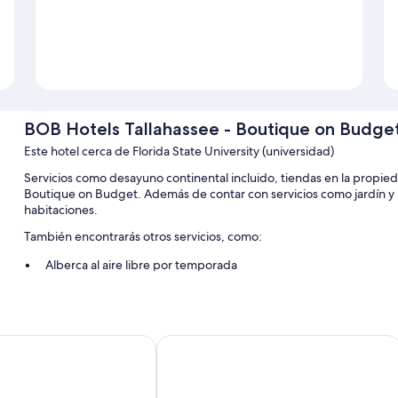
BOB Hotels Tallahassee - Boutique on Budge
Este hotel cerca de Florida State University (universidad)
Servicios como desayuno continental incluido, tiendas en la propied
Boutique on Budget. Además de contar con servicios como jardín y la
habitaciones.
También encontrarás otros servicios, como:
Alberca al aire libre por temporada
Estacionamiento gratis
Check-in exprés, resguardo de equipaje y recepción disponible 
Dispensador de agua, área para mascotas sin correa y servicio d
allahassee Capitol – University
Drury Plaza Hotel Tallahassee
Características de la habitación
Las 78 habitaciones brindan comodidades como espacio para trabaja