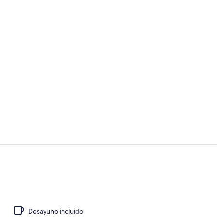
Detalle exter
Habitación es
Desayuno incluido