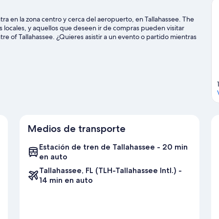
a en la zona centro y cerca del aeropuerto, en Tallahassee. The
 locales, y aquellos que deseen ir de compras pueden visitar
of Tallahassee. ¿Quieres asistir a un evento o partido mientras
den Field at Doak Campbell Stadium o Pista de atletismo Mike
Medios de transporte
Estación de tren de Tallahassee - 20 min
en auto
Tallahassee, FL (TLH-Tallahassee Intl.) -
14 min en auto