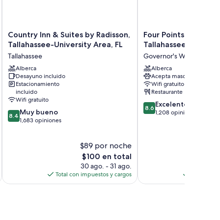
Country
Four
Country Inn & Suites by Radisson,
Four Points by Shera
Inn
Points
Tallahassee-University Area, FL
Tallahassee Downto
ming
&
by
Tallahassee
Governor's Walk
Suites
Sheraton
by
Alberca
Tallahassee
Alberca
Desayuno incluido
Acepta mascotas
Radisson,
Downtown
Estacionamiento
Wifi gratuito
Tallahassee-
Governor's
incluido
Restaurante
University
Walk
Wifi gratuito
8.6
Area,
Excelente
8.6
8.4
Muy bueno
de
FL
1,208 opiniones
8.4
de
1,683 opiniones
10,
Tallahassee
10,
Excelente,
Muy
1,208
$89 por noche
$
bueno,
opiniones
1,683
El
$100 en total
opiniones
precio
30 ago. - 31 ago.
2
actual
Total con impuestos y cargos
Total con 
es
de
$100