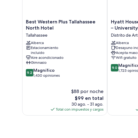
Best
Hyatt
Best Western Plus Tallahassee
Hyatt House
Western
House
North Hotel
– University
Plus
Tallahassee
Tallahassee
Distrito de Ar
Tallahassee
Capitol
North
Alberca
–
Alberca
Estacionamiento
Desayuno inc
Hotel
University
incluido
Acepta masc
Tallahassee
Distrito
Aire acondicionado
Wifi gratuito
de
Gimnasio
9.0
Arte
Magnífic
9.0
9.2
Magnífico
de
de
1,723 opini
9.2
de
1,430 opiniones
10,
Railroad
10,
Magnífico,
Square
Magnífico,
1,723
$88 por noche
1,430
opiniones
opiniones
El
$99 en total
precio
30 ago. - 31 ago.
actual
Total con impuestos y cargos
es
de
$99