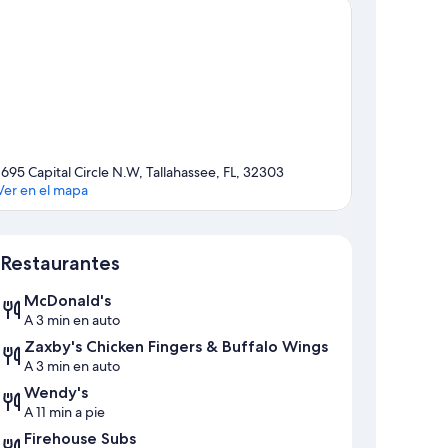
1695 Capital Circle N.W, Tallahassee, FL, 32303
Ver en el mapa
Sección del mapa
Restaurantes
McDonald's
A 3 min en auto
Zaxby's Chicken Fingers & Buffalo Wings
A 3 min en auto
Wendy's
A 11 min a pie
Firehouse Subs