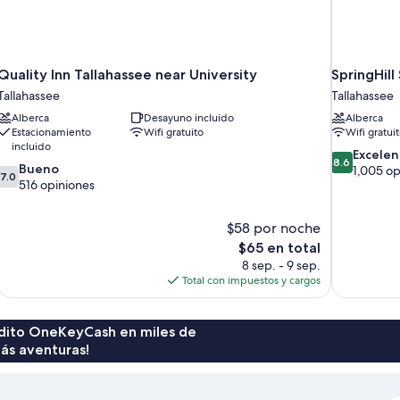
Quality Inn Tallahassee near University
SpringHill
Tallahassee
Tallahassee
Alberca
Desayuno incluido
Alberca
Estacionamiento
Wifi gratuito
Wifi gratui
incluido
8.6
Excelen
8.6
7.0
Bueno
de
1,005 op
7.0
de
516 opiniones
10,
10,
Excelente,
Bueno,
1,005
$58 por noche
516
opiniones
El
$65 en total
opiniones
precio
8 sep. - 9 sep.
actual
Total con impuestos y cargos
es
de
$65
rédito OneKeyCash en miles de
ás aventuras!