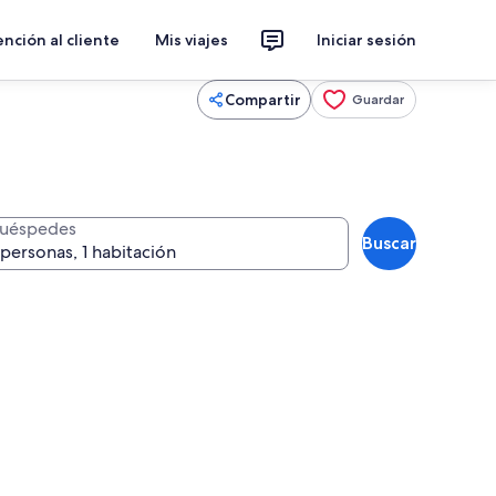
nción al cliente
Mis viajes
Iniciar sesión
Compartir
Guardar
uéspedes
Buscar