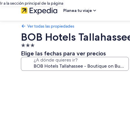
Ir a la sección principal de la página
Planea tu viaje
Ver todas las propiedades
BOB Hotels Tallahasse
Propiedad
de
Elige las fechas para ver precios
3.0
¿A dónde quieres ir?
estrellas
Galería
de
fotos
de
BOB
Hotels
Tallahassee