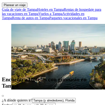
Planear un viaje
Guía de viaje de Tampa
Hoteles en Tampa
Rentas de hospedaje para
las vacaciones en Tampa
Vuelos a Tampa
Actividades en
Tampa
Renta de autos en Tampa
Paquetes vacacionales en Tampa
Encuentra Hoteles con gimnasio en
Tampa
¿A dónde quieres ir?