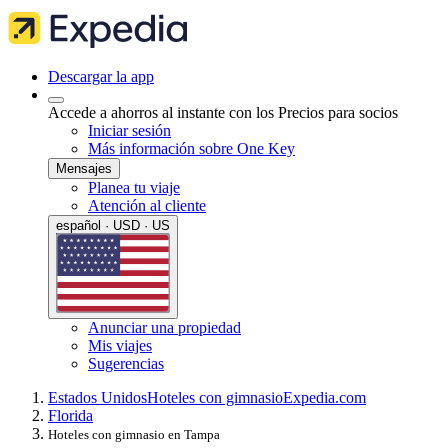
Descargar la app
Accede a ahorros al instante con los Precios para socios
Iniciar sesión
Más información sobre One Key
Mensajes
Planea tu viaje
Atención al cliente
español · USD · US
Anunciar una propiedad
Mis viajes
Sugerencias
Estados Unidos
Hoteles con gimnasio
Expedia.com
Florida
Hoteles con gimnasio en Tampa