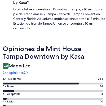
by Kasa?
Este hotel se encuentra en Downtown Tampa, a 10 minutos a
pie de Arena Amalie y Tampa Riverwalk. Tampa Convention
Center y Florida Aquarium también se encuentran a 15 minutos.
Estación de tren de Tampa Union se encuentra a 10 min
caminando.
Opiniones
Opiniones de Mint House
Tampa Downtown by Kasa
Magnífico
9.2
344 opiniones
Puntuación
10 - Excelente
263
de
Puntuación
8 - Bueno
38
10,
de
es
Puntuación
6 - Aceptable
15
8,
decir,
de
es
Puntuación
4 - Malo
10
Excelente.
6,