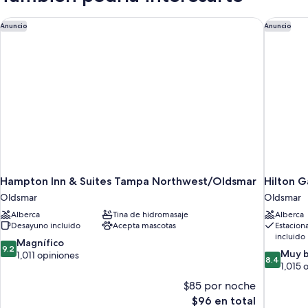
with
Virtual
Hampton Inn & Suites Tampa Northwest/Oldsmar
Hilton G
Anuncio
Anuncio
Front
Desk)
Hampton Inn & Suites Tampa Northwest/Oldsmar
Hilton 
Oldsmar
Oldsmar
Alberca
Tina de hidromasaje
Alberca
Desayuno incluido
Acepta mascotas
Estacion
incluido
9.2
Magnífico
9.2
8.4
Muy 
de
1,011 opiniones
8.4
de
1,015 
10,
10,
Magnífico,
$85 por noche
Muy
1,011
El
$96 en total
bueno,
opiniones