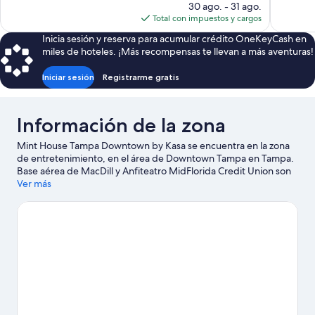
precio
30 ago. - 31 ago.
1,015
actual
Total con impuestos y cargos
opiniones
es
Inicia sesión y reserva para acumular crédito OneKeyCash en
de
miles de hoteles. ¡Más recompensas te llevan a más aventuras!
$96
Iniciar sesión
Registrarme gratis
Información de la zona
Mint House Tampa Downtown by Kasa se encuentra en la zona
de entretenimiento, en el área de Downtown Tampa en Tampa.
Base aérea de MacDill y Anfiteatro MidFlorida Credit Union son
lugares culturales emblemáticos, y algunos de los puntos de
Ver más
interés más populares de la zona incluyen Florida Aquarium y
ZooTampa en Lowry Park. ¿Quieres asistir a un evento o partido?
Consulta el calendario de Arena Amalie o Estadio Raymond
James.
Visita nuestra guía de Tampa