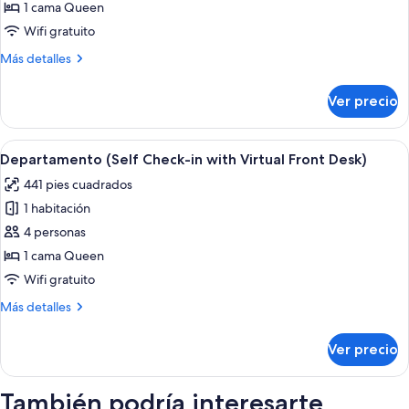
Departamento
1 cama Queen
(Self
Wifi gratuito
Check-
Más
Más detalles
in
detalles
with
sobre
Ver precio
Departamento
Virtual
(Self
Front
Check-
Abrir
Una habitación de hotel moderna con cama
Desk)
6
in
Departamento (Self Check-in with Virtual Front Desk)
todas
with
441 pies cuadrados
Virtual
las
Front
1 habitación
fotos
Desk)
de
4 personas
Departamento
1 cama Queen
(Self
Wifi gratuito
Check-
Más
Más detalles
in
detalles
with
sobre
Ver precio
Departamento
Virtual
(Self
Front
Check-
También podría interesarte
Desk)
in