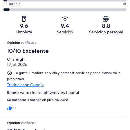
decir,
de
Basada
es
Puntuación
2 - Terrible
18
Bueno.
4,
en
decir,
de
Basada
es
263
Aceptable.
2,
en
decir,
de
Basada
es
38
Malo.
9.6
9.4
8.8
344
en
decir,
de
Basada
Limpieza
Servicios
Servicio y personal
opiniones
15
Terrible.
344
en
Opiniones
de
Basada
opiniones
Opinión verificada
10
344
en
de
10/10 Excelente
opiniones
18
344
de
Oraleigh
opiniones
19 jul. 2026
344
opiniones
Le gustó: Limpieza, servicio y personal, servicios y condiciones de la
propiedad
Traducir con Google
Rooms were clean staff was very helpful
Se hospedó 4 noches en julio de 2026
0
Opinión verificada