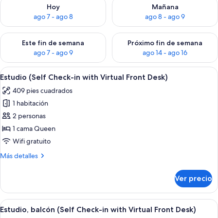
Consulta la disponibilidad para hoy ago 7 - ago 8
Consulta la disponibilidad pa
Hoy
Mañana
ago 7 - ago 8
ago 8 - ago 9
Consulta la disponibilidad para este fin de semana ago 7 - ag
Consulta la disponibilidad par
Este fin de semana
Próximo fin de semana
ago 7 - ago 9
ago 14 - ago 16
Abrir
Estudio (Self Check-in with Virtual Fro
8
Estudio (Self Check-in with Virtual Front Desk)
todas
409 pies cuadrados
las
1 habitación
fotos
de
2 personas
Estudio
1 cama Queen
(Self
Wifi gratuito
Check-
Más
Más detalles
in
detalles
with
sobre
Ver precio
Estudio
Virtual
(Self
Front
Check-
Abrir
Estudio, balcón (Self Check-in with Vir
Desk)
7
in
Estudio, balcón (Self Check-in with Virtual Front Desk)
todas
with