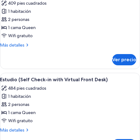
409 pies cuadrados
Virtual
las
Front
1 habitación
fotos
Desk)
de
2 personas
Estudio,
1 cama Queen
balcón
Wifi gratuito
(Self
Más
Más detalles
Check-
detalles
in
sobre
Ver precio
Estudio,
with
balcón
Virtual
(Self
Abrir
Un dormitorio moderno con cama, mesit
Front
6
Check-
Estudio (Self Check-in with Virtual Front Desk)
todas
Desk)
in
484 pies cuadrados
with
las
Virtual
1 habitación
fotos
Front
de
2 personas
Desk)
Estudio
1 cama Queen
(Self
Wifi gratuito
Check-
Más
Más detalles
in
detalles