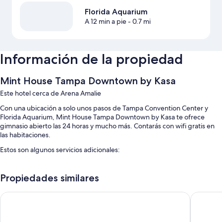
Florida Aquarium
A 12 min a pie
- 0.7 mi
Información de la propiedad
Mint House Tampa Downtown by Kasa
Este hotel cerca de Arena Amalie
Con una ubicación a solo unos pasos de Tampa Convention Center y
Florida Aquarium, Mint House Tampa Downtown by Kasa te ofrece
gimnasio abierto las 24 horas y mucho más. Contarás con wifi gratis en
las habitaciones.
Estos son algunos servicios adicionales:
Alberca al aire libre
Propiedades similares
No se permite fumar en la propiedad, asadores y elevador
Clearwater Beach Hotel
Pier Hou
Características de la habitación
Las 53 habitaciones incluyen comodidades como espacio para trabajar
con laptop y aire acondicionado, además de detalles como wifi gratis.