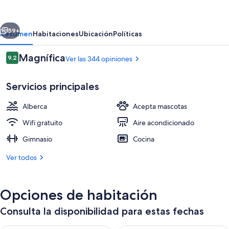
Tampa
Downtown
erior
Siguiente
by
59+
Resumen
Habitaciones
Ubicación
Políticas
Kasa
Opiniones
Magnífica
9.2
Ver las 344 opiniones
9.2 de 10,
Servicios principales
Alberca
Acepta mascotas
Wifi gratuito
Aire acondicionado
Gimnasio
Cocina
Lobby
Ver todos
Opciones de habitación
Consulta la disponibilidad para estas fechas