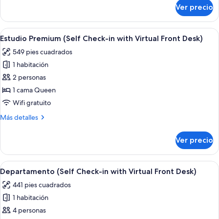
with
sobre
Ver precio
Estudio
Virtual
(Self
Front
Check-
Abrir
Estudio Premium (Self Check-in with Vi
Desk)
6
in
Estudio Premium (Self Check-in with Virtual Front Desk)
todas
with
549 pies cuadrados
Virtual
las
Front
1 habitación
fotos
Desk)
de
2 personas
Estudio
1 cama Queen
Premium
Wifi gratuito
(Self
Más
Más detalles
Check-
detalles
in
sobre
Ver precio
Estudio
with
Premium
Virtual
(Self
Abrir
Una habitación de hotel moderna con cama
Front
7
Check-
Departamento (Self Check-in with Virtual Front Desk)
todas
Desk)
in
441 pies cuadrados
with
las
Virtual
1 habitación
fotos
Front
de
4 personas
Desk)