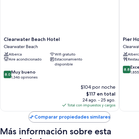
Otros servicios que también encontrarás en las habitaciones incluyen:
Baños con regaderas y amenidades de baño gratuitas
Smart TVs de 55 pulgadas con canales digitales
Cocinas, congeladores o refrigeradores con congelador y lavavajillas
Clearwater
Pier
Clearwater Beach Hotel
Pier H
Beach
House
Clearwater Beach
Clearwa
Hotel
60
Alberca
Wifi gratuito
Alberc
Clearwater
Clearwa
Aire acondicionado
Estacionamiento
Restau
Beach
Beach
disponible
Marina
8.8
Exc
8.8
8.0
Muy bueno
Hotel
de
1,85
8.0
de
1,346 opiniones
Clearwa
10,
10,
Beach
Excelent
$104 por noche
Muy
1,855
El
$117 en total
bueno,
opinion
precio
1,346
24 ago. - 25 ago.
actual
opiniones
Total con impuestos y cargos
es
de
Comparar propiedades similares
$117
Más información sobre esta