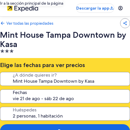
Ir a la sección principal de la página
Descargar la app
Ver todas las propiedades
Mint House Tampa Downtown by
Kasa
Propiedad
de
3.0
Elige las fechas para ver precios
estrellas
¿A dónde quieres ir?
Fechas
Huéspedes