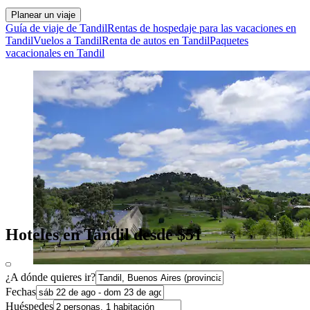
Planear un viaje
Guía de viaje de Tandil
Rentas de hospedaje para las vacaciones en
Tandil
Vuelos a Tandil
Renta de autos en Tandil
Paquetes
vacacionales en Tandil
Hoteles en Tandil desde $51
¿A dónde quieres ir?
Fechas
Huéspedes