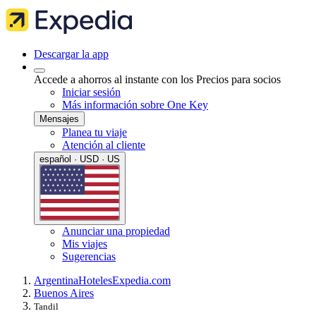
Descargar la app
Accede a ahorros al instante con los Precios para socios
Iniciar sesión
Más información sobre One Key
Mensajes
Planea tu viaje
Atención al cliente
español · USD · US
Anunciar una propiedad
Mis viajes
Sugerencias
Argentina
Hoteles
Expedia.com
Buenos Aires
Tandil