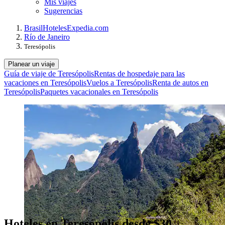
Mis viajes
Sugerencias
Brasil
Hoteles
Expedia.com
Río de Janeiro
Teresópolis
Planear un viaje
Guía de viaje de Teresópolis
Rentas de hospedaje para las
vacaciones en Teresópolis
Vuelos a Teresópolis
Renta de autos en
Teresópolis
Paquetes vacacionales en Teresópolis
Hoteles en Teresópolis desde $30