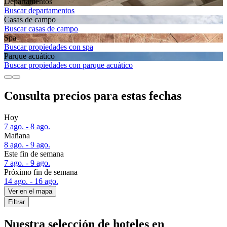
Departa­mentos
Buscar departamentos
Casas de campo
Buscar casas de campo
Spa
Buscar propiedades con spa
Parque acuático
Buscar propiedades con parque acuático
Consulta precios para estas fechas
Hoy
7 ago. - 8 ago.
Mañana
8 ago. - 9 ago.
Este fin de semana
7 ago. - 9 ago.
Próximo fin de semana
14 ago. - 16 ago.
Ver en el mapa
Filtrar
Nuestra selección de hoteles en