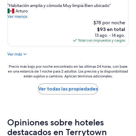
de
estrellas
.
“
“Habitación amplia y cómoda Muy limpia Bien ubicado”
10,
H
H
Arturo
Excelente,
a
a
Ver menos
(2,194
b
b
$78 por noche
opiniones)
i
i
El
$93 en total
t
t
precio
13 ago. - 14 ago.
a
a
actual
Total con impuestos y cargos
c
c
es
i
i
de
ó
Ver más
ó
$93
n
n
c
a
Precio
Precio más bajo por noche encontrado en las últimas 24 horas, con base
ó
m
en una estancia de 1 noche para 2 adultos. Los precios y la disponibilidad
más
m
p
están sujetos a cambios. Aplican términos adicionales.
bajo
o
l
por
d
i
noche
Ver todas las propiedades
a
a
encontrado
y
y
en
l
c
las
i
ó
últimas
m
m
24
p
o
Opiniones sobre hoteles
horas,
i
d
con
destacados en Terrytown
a
a
base