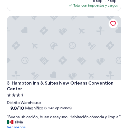
6 sep. - 7 sep.
(1,002
actual
Total con impuestos y cargos
opiniones)
es
de
Hampton Inn & Suites New Orleans Convention Center
$115
Hampton Inn & Suites New Orleans Convention Center
3. Hampton Inn & Suites New Orleans Convention
Center
Propiedad
de
Distrito Warehouse
3.5
9.0
9.0/10
Magnífico
(2,243 opiniones)
de
estrellas
“
“Buena ubicación, buen desayuno. Habitación cómoda y limpia ”
10,
B
silvia
Magnífico,
u
Ver menos