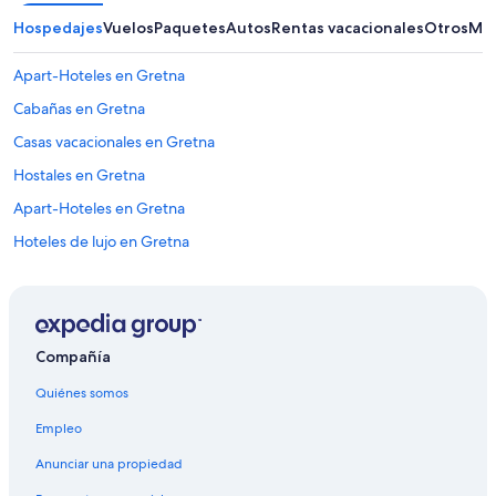
Hospedajes
Vuelos
Paquetes
Autos
Rentas vacacionales
Otros
Más
Apart-Hoteles en Gretna
Cabañas en Gretna
Casas vacacionales en Gretna
Hostales en Gretna
Apart-Hoteles en Gretna
Hoteles de lujo en Gretna
Hoteles románticos en Gretna
Hoteles baratos en Gretna
Hoteles que aceptan mascotas en Gretna
Compañía
Hoteles en Gretna
Quiénes somos
Moteles en Gretna
Empleo
Hoteles en Parroquia de Jefferson
Anunciar una propiedad
Casas de huéspedes en Parroquia de Jefferson