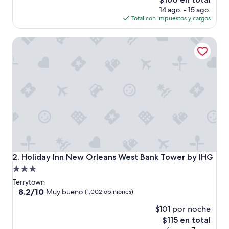
(673
precio
14 ago. - 15 ago.
opiniones)
actual
Total con impuestos y cargos
es
de
Holiday Inn New Orleans West Bank Tower by IHG
$160
Holiday Inn New Orleans West Bank Tower by IHG
2. Holiday Inn New Orleans West Bank Tower by IHG
Propiedad
de
Terrytown
3.0
8.2
8.2/10
Muy bueno
(1,002 opiniones)
de
estrellas
$101 por noche
10,
Muy
El
$115 en total
bueno,
precio