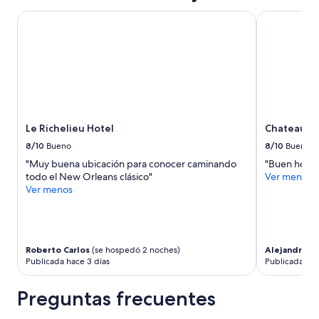
”
M
en
u
una
Le Richelieu Hotel
Chateau Hot
y
estancia
l
de
i
1
m
noche
p
para
i
2
a
adultos.
B
Los
Le Richelieu Hotel
Chateau H
i
precios
e
y
8/10
Bueno
8/10
Bueno
n
la
"Muy buena ubicación para conocer caminando
"Buen hotel
u
disponibilidad
todo el New Orleans clásico"
Ver menos
b
están
Ver menos
i
sujetos
c
a
a
cambios.
d
Aplican
o
términos
Roberto Carlos
(se hospedó 2 noches)
Alejandro
(s
”
adicionales.
Publicada hace 3 días
Publicada hac
Preguntas frecuentes