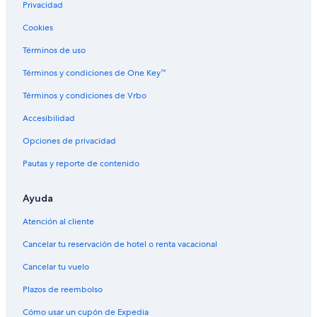
Privacidad
Hoteles en Nueva Orleans
Cookies
Hoteles cerca de Mardi Gras World
Hoteles cerca de viñedos en Louisiana
Términos de uso
Hoteles para fumadores en Louisiana
Términos y condiciones de One Key™
Hoteles de lujo en Garden District
Términos y condiciones de Vrbo
Hoteles románticos en Garden District
Accesibilidad
Hoteles baratos en Garden District
Opciones de privacidad
Hoteles cerca del lago en Garden District
Pautas y reporte de contenido
Hoteles con vista al mar en Garden District
Ayuda
Hoteles con vista en Garden District
Hoteles cerca de viñedos en Algiers
Atención al cliente
Hoteles de Motel 6 en Algiers
Cancelar tu reservación de hotel o renta vacacional
Hoteles cerca de Terminal de cruceros de Julia Street
Cancelar tu vuelo
Hoteles cerca de Centro de convenciones Ernest N. Morial
Plazos de reembolso
Hoteles boutique en Distrito Warehouse
Cómo usar un cupón de Expedia