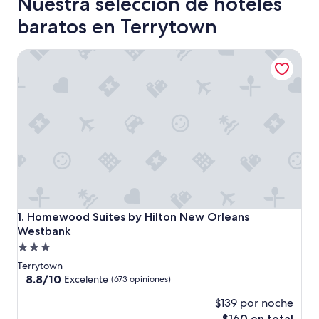
Nuestra selección de hoteles
baratos en Terrytown
Homewood Suites by Hilton New Orleans Westbank
Homewood Suites by Hilton New Orleans Westbank
1. Homewood Suites by Hilton New Orleans
Westbank
Propiedad
de
Terrytown
3.0
8.8
8.8/10
Excelente
(673 opiniones)
de
estrellas
$139 por noche
10,
Excelente,
El
$160 en total