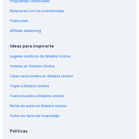
Propuestas comerciales
Hoteles 4 estrellas en Lower Garden District
Relaciones con los inversionistas
Hoteles todo incluido en Lower Garden District
Publicidad
Hoteles en la playa en Lower Garden District
Hoteles familiares en Lower Garden District
Affiliate Marketing
Hoteles históricos en Lower Garden District
Ideas para inspirarte
Hoteles románticos en Lower Garden District
Lugares turísticos de Estados Unidos
Hoteles baratos en Lower Garden District
Hoteles en Estados Unidos
Hoteles con sauna en Lower Garden District
Casas vacacionales en Estados Unidos
Hoteles en Lower Garden District
Viajes a Estados Unidos
Hoteles en la playa en Nueva Orleans
Hoteles baratos en Nueva Orleans
Vuelos baratos a Estados Unidos
Hoteles cerca del bosque en Nueva Orleans
Renta de autos en Estados Unidos
Hoteles con restaurante en Nueva Orleans
Todos los tipos de hospedaje
Hoteles con traslado del/al aeropuerto en Nueva Orleans
Políticas
Hoteles que aceptan mascotas en Nueva Orleans