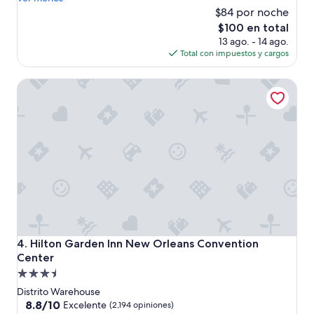
(2,243
e
$84 por noche
opiniones)
n
El
$100 en total
a
precio
13 ago. - 14 ago.
u
actual
Total con impuestos y cargos
b
es
i
de
Hilton Garden Inn New Orleans Convention Center
c
$100
a
c
i
ó
n
,
b
u
e
n
d
e
Hilton Garden Inn New Orleans Convention Center
4. Hilton Garden Inn New Orleans Convention
s
Center
a
Propiedad
y
u
de
Distrito Warehouse
n
3.5
8.8
8.8/10
Excelente
(2,194 opiniones)
o