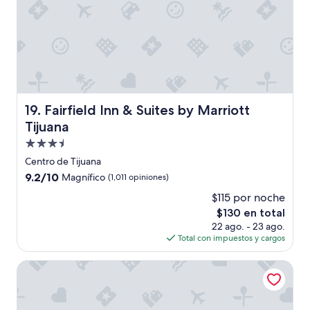
m
n
u
l
u
a
u
e
u
x
y
p
i
e
m
r
p
i
Fairfield Inn & Suites by Marriott Tijuana
19. Fairfield Inn & Suites by Marriott
o
e
Tijuana
r
n
t
Propiedad
c
a
i
de
Centro de Tijuana
n
a
3.5
9.2
9.2/10
Magnífico
(1,011 opiniones)
t
”
estrellas
de
e
$115 por noche
10,
p
El
$130 en total
Magnífico,
a
precio
(1,011
22 ago. - 23 ago.
r
actual
opiniones)
Total con impuestos y cargos
a
es
m
de
Hotel Hacienda Aguacaliente
i
$130
.
E
n