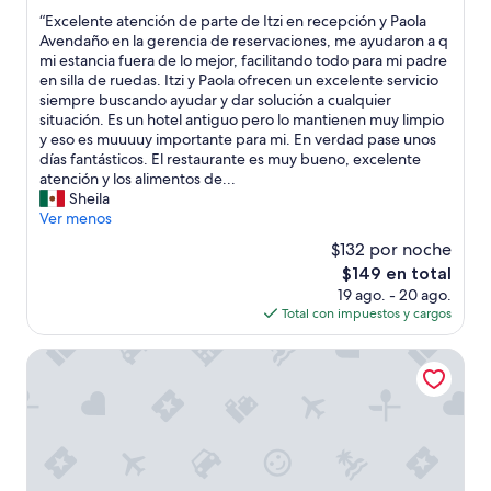
estrellas
de
a
“
“Excelente atención de parte de Itzi en recepción y Paola
10,
r
E
Avendaño en la gerencia de reservaciones, me ayudaron a q
Muy
í
x
mi estancia fuera de lo mejor, facilitando todo para mi padre
bueno,
a
c
en silla de ruedas. Itzi y Paola ofrecen un excelente servicio
(1,720
”
e
siempre buscando ayudar y dar solución a cualquier
opiniones)
l
situación. Es un hotel antiguo pero lo mantienen muy limpio
e
y eso es muuuuy importante para mi. En verdad pase unos
n
días fantásticos. El restaurante es muy bueno, excelente
t
atención y los alimentos de...
e
Sheila
a
Ver menos
t
$132 por noche
e
El
$149 en total
n
precio
19 ago. - 20 ago.
c
actual
Total con impuestos y cargos
i
es
ó
de
n
Hotel Wellintown
$149
d
e
p
a
r
t