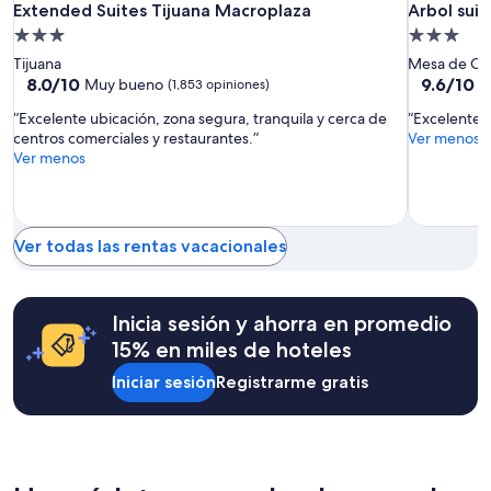
Extended
Extended
Arbol
Extended Suites Tijuana Macroplaza
Arbol suit
Extended Suites Tijuana Macroplaza
Arbol suit
la
e
Suites
Suites
suite
disponibilidad
n
Propiedad
Propiedad
están
o
Tijuana
Tijuana
de
de
Tijuana
Mesa de Ot
sujetos
,
Macroplaza
Macroplaz
3.0
3.0
8.0
9.6
8.0/10
9.6/10
Muy bueno
E
(1,853 opiniones)
a
e
de
de
estrellas
estrellas
cambios.
x
“Excelente ubicación, zona segura, tranquila y cerca de
“Excelente 
10,
10,
Aplican
c
centros comerciales y restaurantes.”
Ver menos
Muy
Excepcion
términos
e
Ver menos
bueno,
(36
adicionales.
l
(1,853
opiniones)
e
opiniones)
n
t
Ver todas las rentas vacacionales
e
a
t
e
Inicia sesión y ahorra en promedio
n
15% en miles de hoteles
c
i
Iniciar sesión
Registrarme gratis
ó
n
y
l
o
s