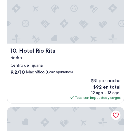
r
v
a
c
i
o
n
e
s
,
Hotel Rio Rita
10. Hotel Rio Rita
m
Propiedad
e
de
a
Centro de Tijuana
2.5
y
9.2
9.2/10
Magnífico
(1,242 opiniones)
u
estrellas
de
$81 por noche
d
10,
a
El
$92 en total
Magnífico,
r
precio
(1,242
12 ago. - 13 ago.
o
actual
opiniones)
Total con impuestos y cargos
n
es
a
de
Hotel Real del Río
q
$92
m
i
e