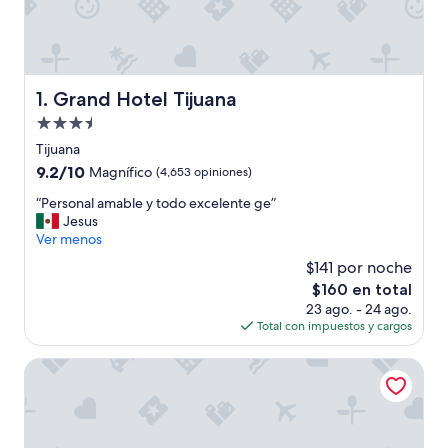
Grand Hotel Tijuana
1. Grand Hotel Tijuana
Propiedad
de
Tijuana
3.5
9.2
9.2/10
Magnífico
(4,653 opiniones)
estrellas
de
“
“Personal amable y todo excelente ge”
10,
P
Jesus
Magnífico,
e
Ver menos
(4,653
r
opiniones)
$141 por noche
s
El
$160 en total
o
precio
23 ago. - 24 ago.
n
actual
Total con impuestos y cargos
a
es
l
de
a
Real Inn Tijuana by Camino Real Hotels
$160
m
a
b
l