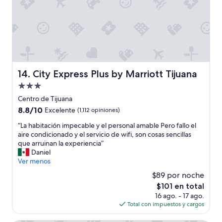
f
r
e
c
e
n
u
n
City Express Plus by Marriott Tijuana
14. City Express Plus by Marriott Tijuana
e
Propiedad
x
c
de
Centro de Tijuana
e
3.0
8.8
8.8/10
Excelente
(1,112 opiniones)
l
estrellas
de
e
“
“La habitación impecable y el personal amable Pero fallo el
10,
n
L
aire condicionado y el servicio de wifi, son cosas sencillas
Excelente,
t
a
que arruinan la experiencia”
(1,112
e
h
Daniel
opiniones)
s
a
Ver menos
e
b
$89 por noche
r
i
v
El
$101 en total
t
i
precio
16 ago. - 17 ago.
a
c
actual
Total con impuestos y cargos
c
i
es
i
o
de