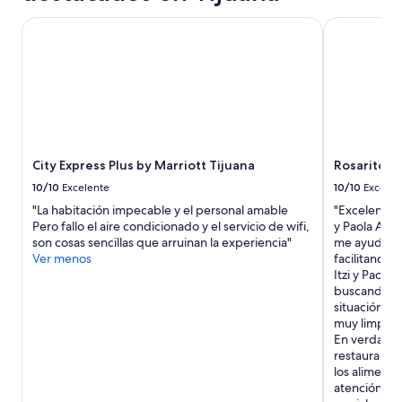
City Express Plus by Marriott Tijuana
Rosarito Be
City Express Plus by Marriott Tijuana
Rosarito B
10/10
Excelente
10/10
Excelen
"La habitación impecable y el personal amable
"Excelente a
Pero fallo el aire condicionado y el servicio de wifi,
y Paola Ave
son cosas sencillas que arruinan la experiencia"
me ayudaron 
Ver menos
facilitando 
Itzi y Paola
buscando ay
situación. E
muy limpio 
En verdad pa
restaurante
los alimento
atención, en