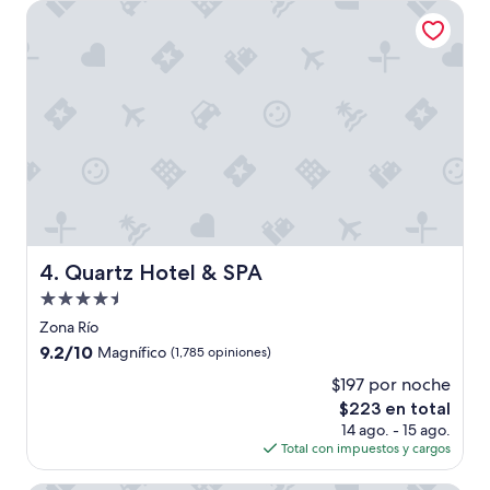
de
e
Quartz Hotel & SPA
$153
u
n
a
n
o
c
h
e
p
e
r
o
m
Quartz Hotel & SPA
4. Quartz Hotel & SPA
e
Propiedad
v
o
de
Zona Río
l
4.5
9.2
9.2/10
Magnífico
(1,785 opiniones)
v
estrellas
de
e
$197 por noche
10,
r
El
$223 en total
Magnífico,
í
precio
(1,785
14 ago. - 15 ago.
a
actual
opiniones)
Total con impuestos y cargos
a
es
q
de