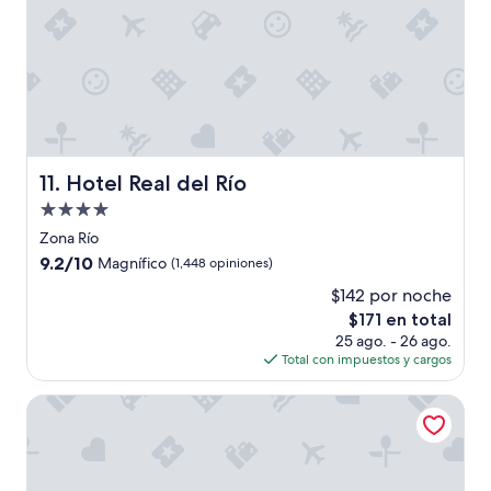
s
t
a
n
c
i
a
f
u
Hotel Real del Río
11. Hotel Real del Río
e
r
Propiedad
a
de
Zona Río
d
4.0
9.2
9.2/10
Magnífico
(1,448 opiniones)
e
estrellas
de
l
$142 por noche
10,
o
El
$171 en total
Magnífico,
m
precio
(1,448
25 ago. - 26 ago.
e
actual
opiniones)
Total con impuestos y cargos
j
es
o
de
Ibis Tijuana Zona Rio
r
$171
,
f
a
c