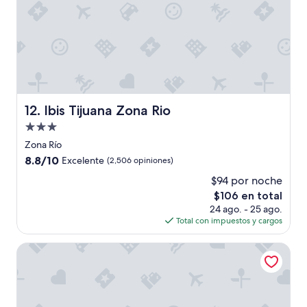
i
l
i
t
a
n
d
o
t
Ibis Tijuana Zona Rio
12. Ibis Tijuana Zona Rio
o
Propiedad
d
de
o
Zona Río
p
3.0
8.8
8.8/10
Excelente
(2,506 opiniones)
a
estrellas
de
r
$94 por noche
10,
a
El
$106 en total
Excelente,
m
precio
(2,506
24 ago. - 25 ago.
i
actual
opiniones)
Total con impuestos y cargos
p
es
a
de
Hotel Grand One Plaza
d
$106
r
e
e
n