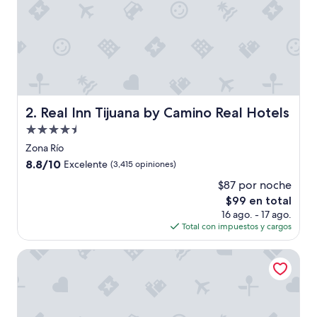
e
y
t
o
d
o
e
x
c
Real Inn Tijuana by Camino Real Hotels
2. Real Inn Tijuana by Camino Real Hotels
e
Propiedad
l
e
de
Zona Río
n
4.5
8.8
8.8/10
Excelente
(3,415 opiniones)
t
estrellas
de
e
$87 por noche
10,
g
El
$99 en total
Excelente,
e
precio
(3,415
16 ago. - 17 ago.
”
actual
opiniones)
Total con impuestos y cargos
es
de
Hotel Ticuán
$99