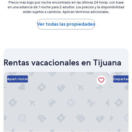
Precio
$142
Precio más bajo por noche encontrado en las últimas 24 horas, con base
i
n
en una estancia de 1 noche para 2 adultos. Los precios y la disponibilidad
más
c
l
están sujetos a cambios. Aplican términos adicionales.
bajo
o
i
por
s
m
noche
Ver todas las propiedades
.
p
encontrado
E
i
en
l
a
las
r
”
últimas
e
24
s
horas,
t
Rentas vacacionales en Tijuana
con
a
base
u
en
r
Extended Suites Tijuana Macroplaza
Arbol suit
una
a
Apart-hotel
Departam
estancia
n
de
t
1
e
noche
e
para
s
2
m
adultos.
u
Los
y
precios
b
y
u