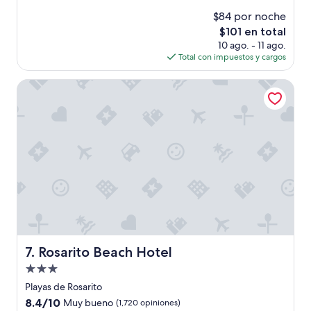
o
d
opiniones)
$84 por noche
n
o
El
$101 en total
a
b
precio
10 ago. - 11 ago.
l
i
actual
Total con impuestos y cargos
m
e
es
u
n
de
y
”
Rosarito Beach Hotel
$101
a
m
a
b
l
e
y
o
l
o
r
e
c
Rosarito Beach Hotel
7. Rosarito Beach Hotel
o
Propiedad
m
e
de
Playas de Rosarito
n
3.0
8.4
8.4/10
Muy bueno
(1,720 opiniones)
d