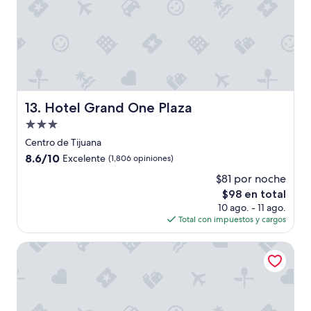
s
i
l
l
a
d
e
r
Hotel Grand One Plaza
13. Hotel Grand One Plaza
u
e
Propiedad
d
de
Centro de Tijuana
a
3.0
8.6
8.6/10
s
Excelente
(1,806 opiniones)
estrellas
de
.
$81 por noche
10,
I
El
$98 en total
Excelente,
t
precio
(1,806
10 ago. - 11 ago.
z
actual
opiniones)
Total con impuestos y cargos
i
es
y
de
P
City Express Plus by Marriott Tijuana
$98
a
o
l
a
o