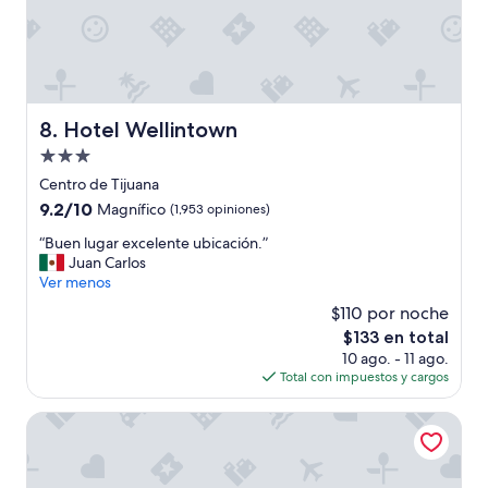
e
d
e
I
t
z
i
Hotel Wellintown
8. Hotel Wellintown
e
Propiedad
n
r
de
Centro de Tijuana
e
3.0
9.2
9.2/10
Magnífico
(1,953 opiniones)
c
estrellas
de
e
“
“Buen lugar excelente ubicación.”
10,
p
B
Juan Carlos
Magnífico,
c
u
Ver menos
(1,953
i
e
opiniones)
$110 por noche
ó
n
n
El
$133 en total
l
y
precio
10 ago. - 11 ago.
u
P
actual
Total con impuestos y cargos
g
a
es
a
o
de
r
Hotel Lucerna Tijuana
l
$133
e
a
x
A
c