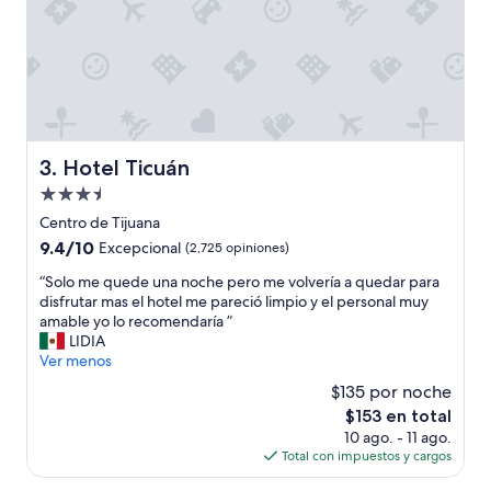
Hotel Ticuán
3. Hotel Ticuán
Propiedad
de
Centro de Tijuana
3.5
9.4
9.4/10
Excepcional
(2,725 opiniones)
estrellas
de
“
“Solo me quede una noche pero me volvería a quedar para
10,
S
disfrutar mas el hotel me pareció limpio y el personal muy
Excepcional,
o
amable yo lo recomendaría ”
(2,725
l
LIDIA
opiniones)
o
Ver menos
m
$135 por noche
e
El
$153 en total
q
precio
10 ago. - 11 ago.
u
actual
Total con impuestos y cargos
e
es
d