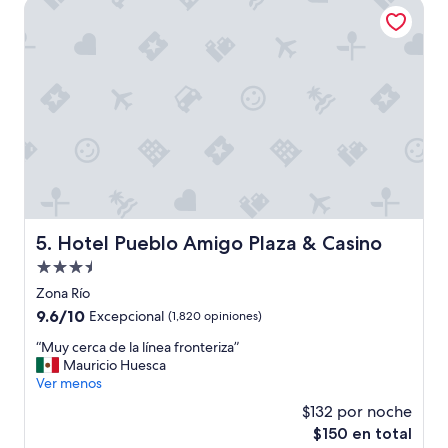
Hotel Pueblo Amigo Plaza & Casino
u
$223
e
d
a
r
p
a
r
a
d
i
s
f
Hotel Pueblo Amigo Plaza & Casino
5. Hotel Pueblo Amigo Plaza & Casino
r
u
Propiedad
t
de
Zona Río
a
3.5
r
9.6
9.6/10
Excepcional
(1,820 opiniones)
estrellas
m
de
“
“Muy cerca de la línea fronteriza”
a
10,
M
Mauricio Huesca
s
Excepcional,
u
Ver menos
e
(1,820
y
l
opiniones)
$132 por noche
c
h
El
$150 en total
e
o