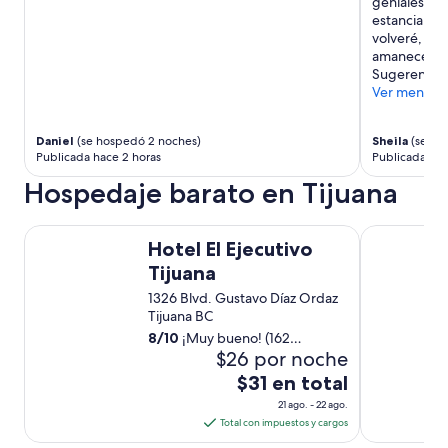
geniales. Gr
estancia he
volveré, la 
amaneceres 
Sugerencia: 
Ver menos
Daniel
(se hospedó 2 noches)
Sheila
(se ho
Publicada hace 2 horas
Publicada hac
Hospedaje barato en Tijuana
Hotel El Ejecutivo Tijuana
Hotel Paris
Hotel El Ejecutivo
Tijuana
1326 Blvd. Gustavo Díaz Ordaz
Tijuana BC
8
/
10
¡Muy bueno! (162
$26 por noche
opiniones)
El
$31 en total
precio
21 ago. - 22 ago.
es
Total con impuestos y cargos
de