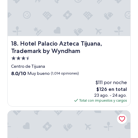
o
n
m
c
a
o
n
s
t
a
i
s
e
s
n
e
Hotel Palacio Azteca Tijuana, Trademark by Wyndham
18. Hotel Palacio Azteca Tijuana,
e
n
Trademark by Wyndham
n
c
m
i
Propiedad
u
l
de
Centro de Tijuana
y
l
3.5
8.0
8.0/10
l
Muy bueno
(1,014 opiniones)
a
estrellas
de
i
s
$111 por noche
10,
m
q
El
$126 en total
Muy
p
u
precio
bueno,
23 ago. - 24 ago.
i
e
actual
(1,014
Total con impuestos y cargos
o
a
es
opiniones)
y
r
de
e
Fairfield Inn & Suites by Marriott Tijuana
r
$126
s
u
o
i
e
n
s
a