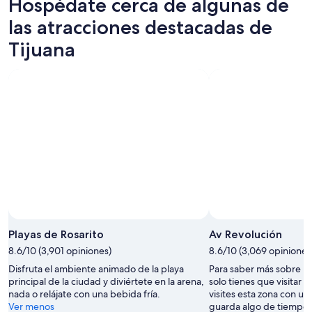
Hospédate cerca de algunas de
a
las atracciones destacadas de
l
i
Tijuana
m
e
n
t
o
s
d
e
.
.
.
Playas de Rosarito
Av Revolución
8.6/10 (3,901 opiniones)
8.6/10 (3,069 opiniones
Disfruta el ambiente animado de la playa
Para saber más sobre la 
principal de la ciudad y diviértete en la arena,
solo tienes que visitar
nada o relájate con una bebida fría.
visites esta zona con un
Ver menos
guarda algo de tiempo 