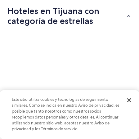
$31
Hoteles en Tijuana con
en
total
categoría de estrellas
por
noche
Hoteles de 4 estrellas
Hoteles de 3
del
21
ago
al
22
ago
Hoteles de 4 estrellas
Hoteles d
21 propiedades
118 propied
Tendencias de precios de
Este sitio utiliza cookies y tecnologías de seguimiento
similares. Como se indica en nuestro Aviso de privacidad, es
hoteles en Tijuana
posible que tanto nosotros como nuestros socios
recopilemos datos personales y otros detalles. Al continuar
utilizando nuestro sitio web, aceptas nuestro Aviso de
Menos costoso
Más costoso
Este mes
Siguiente mes
privacidad y los Términos de servicio.
Marzo
Febrero
$95
$88