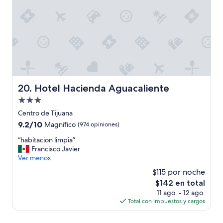
v
e
r
d
a
d
p
a
s
e
Hotel Hacienda Aguacaliente
20. Hotel Hacienda Aguacaliente
u
Propiedad
n
de
o
Centro de Tijuana
s
3.0
9.2
9.2/10
Magnífico
(974 opiniones)
d
estrellas
de
í
“
“habitacion limpia”
10,
a
h
Francisco Javier
Magnífico,
s
a
Ver menos
(974
f
b
opiniones)
$115 por noche
a
i
El
$142 en total
n
t
precio
t
11 ago. - 12 ago.
a
actual
á
Total con impuestos y cargos
c
es
s
i
de
t
o