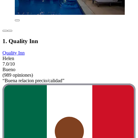
1. Quality Inn
Quality Inn
Helen
7.0/10
Bueno
(989 opiniones)
“Buena relacion precio/calidad”