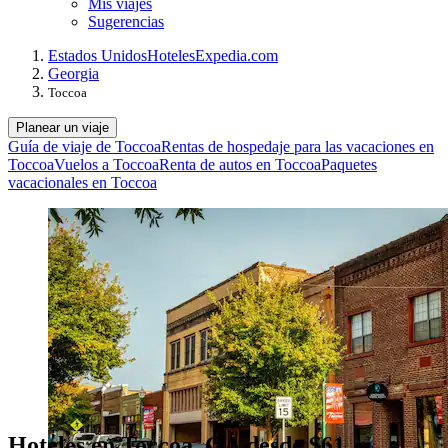
Mis viajes
Sugerencias
Estados Unidos
Hoteles
Expedia.com
Georgia
Toccoa
Planear un viaje
Guía de viaje de Toccoa
Rentas de hospedaje para las vacaciones en
Toccoa
Vuelos a Toccoa
Renta de autos en Toccoa
Paquetes
vacacionales en Toccoa
Hoteles en Toccoa, GA desde $61