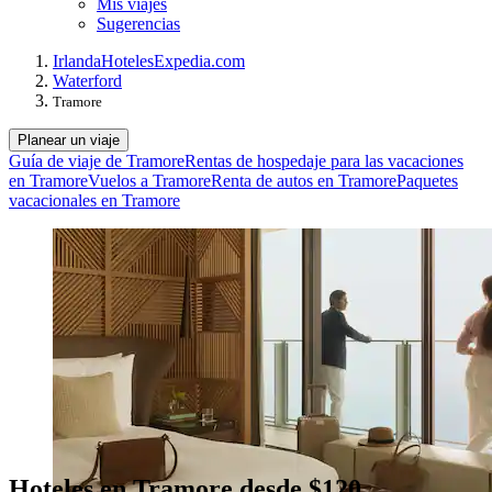
Mis viajes
Sugerencias
Irlanda
Hoteles
Expedia.com
Waterford
Tramore
Planear un viaje
Guía de viaje de Tramore
Rentas de hospedaje para las vacaciones
en Tramore
Vuelos a Tramore
Renta de autos en Tramore
Paquetes
vacacionales en Tramore
Hoteles en Tramore desde $120