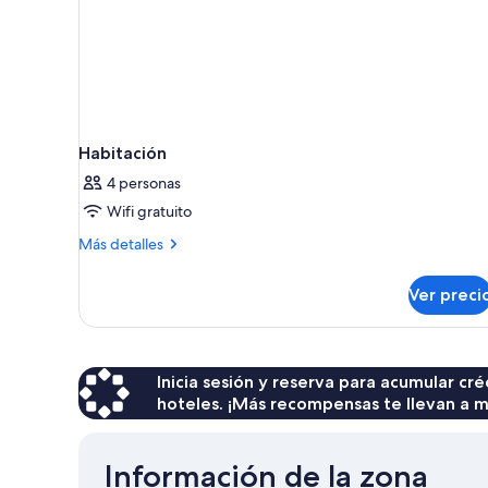
Habitación
4 personas
Wifi gratuito
Más
Más detalles
detalles
sobre
Ver preci
Habitación
Inicia sesión y reserva para acumular c
hoteles. ¡Más recompensas te llevan a m
Información de la zona