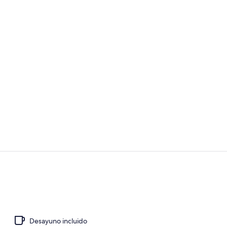
Vista aérea
Marina
Desayuno incluido