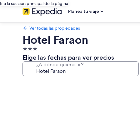
Ir a la sección principal de la página
Planea tu viaje
Ver todas las propiedades
Hotel Faraon
Propiedad
de
Elige las fechas para ver precios
3.0
¿A dónde quieres ir?
estrellas
Galería
de
fotos
de
Hotel
Faraon