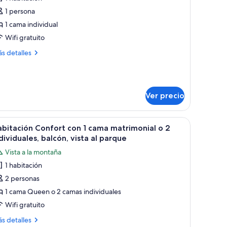
ingle
1 persona
oom,
1 cama individual
alcony
Wifi gratuito
ea
ás
s detalles
iew
talles
bre
ngle
om,
Ver precio
lcony
a
ew
 un cuadro en la pared y un balcón con mesa y sillas.
brir
Habitación de hotel con cama, mesita de noche,
2
bitación Confort con 1 cama matrimonial o 2
odas
dividuales, balcón, vista al parque
s
Vista a la montaña
otos
1 habitación
e
2 personas
abitación
onfort
1 cama Queen o 2 camas individuales
on
Wifi gratuito
ás
s detalles