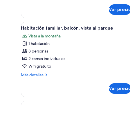
vista
sobre
Habitación
al
Ver preci
familiar,
parque
2
habitaciones,
Abrir
Habitación de hotel con cama, m
vista
3
Habitación familiar, balcón, vista al parque
todas
al
Vista a la montaña
parque
las
1 habitación
fotos
de
3 personas
Habitación
2 camas individuales
familiar,
Wifi gratuito
balcón,
Más
Más detalles
vista
detalles
al
sobre
Ver preci
Habitación
parque
familiar,
balcón,
vista
al
parque