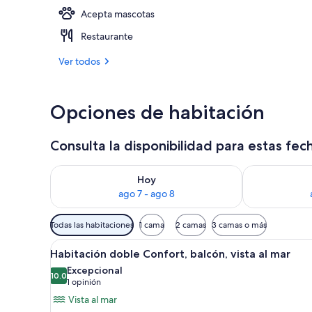
Acepta mascotas
Playa en los 
Restaurante
Ver todos
Opciones de habitación
Consulta la disponibilidad para estas fec
Consulta la disponibilidad para hoy ago 7 - ago 8
Consulta la d
Hoy
ago 7 - ago 8
Filtros
Todas las habitaciones
1 cama
2 camas
3 camas o más
disponibles
Abrir
Una habitación de hotel con un
para
5
Habitación doble Confort, balcón, vista al mar
todas
las
Excepcional
las
10.0
habitaciones
10.0 de 10
(1
1 opinión
fotos
opinión)
Vista al mar
de