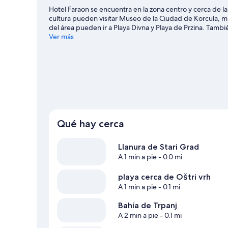
Hotel Faraon se encuentra en la zona centro y cerca de la
cultura pueden visitar Museo de la Ciudad de Korcula, mi
del área pueden ir a Playa Divna y Playa de Przina. Tamb
Marco Polo. En la zona, puedes practicar actividades como
Ver más
haces escalada en roca y paseos a pie o ciclismo en send
Qué hay cerca
Llanura de Stari Grad
A 1 min a pie
- 0.0 mi
playa cerca de Oštri vrh
A 1 min a pie
- 0.1 mi
Bahía de Trpanj
A 2 min a pie
- 0.1 mi