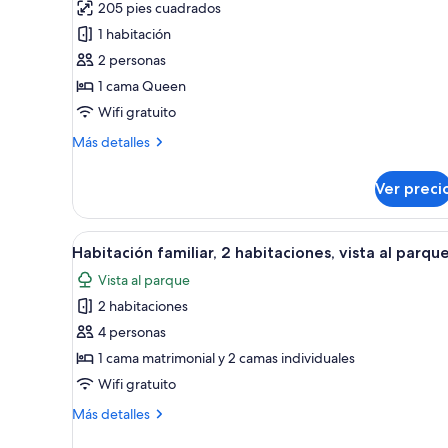
205 pies cuadrados
Habitación
1 habitación
doble
2 personas
Confort,
1 cama Queen
balcón,
vista
Wifi gratuito
al
Más
Más detalles
mar
detalles
sobre
Ver preci
Habitación
doble
Confort,
Abrir
Habitación de hotel con cama, e
3
balcón,
Habitación familiar, 2 habitaciones, vista al parqu
todas
vista
Vista al parque
al
las
mar
2 habitaciones
fotos
de
4 personas
Habitación
1 cama matrimonial y 2 camas individuales
familiar,
Wifi gratuito
2
Más
Más detalles
habitaciones,
detalles