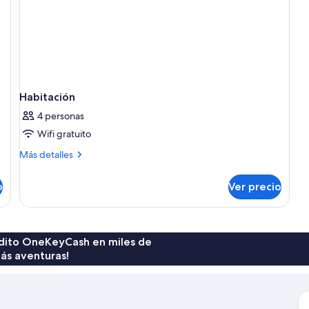
Habitación
4 personas
Wifi gratuito
Más
Más detalles
detalles
sobre
o
Ver precio
Habitación
rédito OneKeyCash en miles de
ás aventuras!