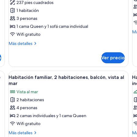
237 pies cuadrados
Habitación
S
1 habitación
doble
R
3 personas
Premier,
B
1 cama Queen y 1 sofá cama individual
1
S
M
Má
habitación,
V
Wifi gratuito
de
balcón
so
Más
Más detalles
Si
detalles
Ro
sobre
o
Ver precio
Ba
Habitación
Se
doble
Vi
Premier,
scritorio con silla, ventana con cortinas y radiador.
Abrir
Una habitación de hotel con una cama,
A
5
1
e
Habitación familiar, 2 habitaciones, balcón, vista al
Ha
todas
t
habitación,
mar
in
balcón
las
la
Vista al mar
fotos
f
2 habitaciones
de
d
4 personas
Habitación
H
familiar,
C
2 camas individuales y 1 cama Queen
2
c
Wifi gratuito
habitaciones,
1
Más
M
Más detalles
Má