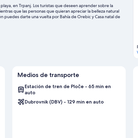
 playa, en Trpanj. Los turistas que deseen aprender sobre la
entras que las personas que quieran apreciar la belleza natural
ién puedes darte una vuelta por Bahía de Orebic y Casa natal de
 windsurf y tours en bote, o disfrutar del aire libre mientras
eros.
Visita nuestra guía de Trpanj
Medios de transporte
Estación de tren de Ploče - 65 min en
auto
Dubrovnik (DBV) - 129 min en auto