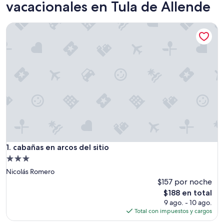
vacacionales en Tula de Allende
cabañas en arcos del sitio
cabañas en arcos del sitio
1. cabañas en arcos del sitio
Propiedad
de
Nicolás Romero
3.0
$157 por noche
estrellas
El
$188 en total
precio
9 ago. - 10 ago.
actual
Total con impuestos y cargos
es