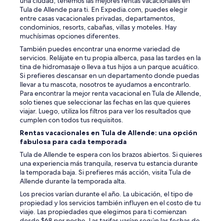
una ciudad, tenemos las mejores rentas vacacionales en
d
Tula de Allende para ti. En Expedia.com, puedes elegir
a
entre casas vacacionales privadas, departamentos,
r
condominios, resorts, cabañas, villas y moteles. Hay
s
muchísimas opciones diferentes.
e
m
También puedes encontrar una enorme variedad de
á
servicios. Relájate en tu propia alberca, pasa las tardes en la
s
tina de hidromasaje o lleva a tus hijos a un parque acuático.
t
Si prefieres descansar en un departamento donde puedas
i
llevar a tu mascota, nosotros te ayudamos a encontrarlo.
e
Para encontrar la mejor renta vacacional en Tula de Allende,
m
solo tienes que seleccionar las fechas en las que quieres
p
viajar. Luego, utiliza los filtros para ver los resultados que
o
cumplen con todos tus requisitos.
!
Rentas vacacionales en Tula de Allende: una opción
M
fabulosa para cada temporada
u
y
Tula de Allende te espera con los brazos abiertos. Si quieres
r
una experiencia más tranquila, reserva tu estancia durante
e
la temporada baja. Si prefieres más acción, visita Tula de
c
Allende durante la temporada alta.
o
Los precios varían durante el año. La ubicación, el tipo de
m
propiedad y los servicios también influyen en el costo de tu
e
viaje. Las propiedades que elegimos para ti comienzan
n
desde $68 por noche. Las tarifas varían según las fechas de