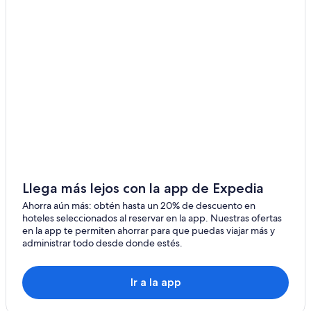
Hostales en Ajacuba
Hoteles en Ajacuba
Hoteles en Alfajayucan
Hoteles 3 estrellas en Tepeji del Río de Ocampo
Cabañas en Tepeji del Río de Ocampo
Casas de huéspedes en Tepeji del Río de Ocampo
Hoteles baratos en Tepeji del Río de Ocampo
Hoteles en Tepeji del Río de Ocampo
Hoteles en Tezontepec de Aldama
Llega más lejos con la app de Expedia
Hoteles 2 estrellas en Mixquiahuala
Ahorra aún más: obtén hasta un 20% de descuento en
hoteles seleccionados al reservar en la app. Nuestras ofertas
Cabañas en Mixquiahuala
en la app te permiten ahorrar para que puedas viajar más y
Hoteles en Mixquiahuala
administrar todo desde donde estés.
Ir a la app