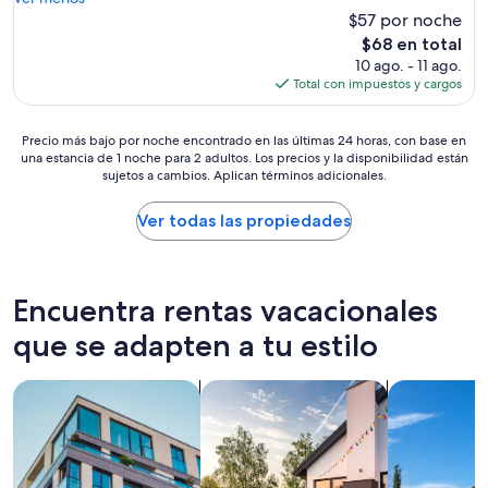
e
$57 por noche
í
El
$68 en total
b
precio
10 ago. - 11 ago.
l
actual
Total con impuestos y cargos
e
es
!
de
!
Precio
$68
Precio más bajo por noche encontrado en las últimas 24 horas, con base en
U
una estancia de 1 noche para 2 adultos. Los precios y la disponibilidad están
más
n
sujetos a cambios. Aplican términos adicionales.
bajo
a
por
h
noche
Ver todas las propiedades
a
encontrado
b
en
i
las
t
últimas
Encuentra rentas vacacionales
a
24
c
horas,
que se adapten a tu estilo
i
con
ó
base
n
Buscar departamentos
Buscar casas de vacaciones
Buscar villas
en
p
una
e
estancia
q
de
u
1
e