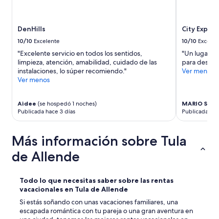
,
m
u
y
DenHills
City Expres
l
10/10
Excelente
10/10
Excelen
i
n
"Excelente servicio en todos los sentidos,
"Un lugar d
d
limpieza, atención, amabilidad, cuidado de las
para descans
a
instalaciones, lo súper recomiendo."
Ver menos
,
Ver menos
d
a
Aidee
(se hospedó 1 noches)
MARIO SAL
b
Publicada hace 3 días
Publicada hac
a
n
g
Más información sobre Tula
a
n
de Allende
a
s
d
Todo lo que necesitas saber sobre las rentas
e
vacacionales en Tula de Allende
q
Si estás soñando con unas vacaciones familiares, una
u
escapada romántica con tu pareja o una gran aventura en
e