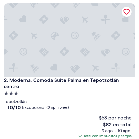
de
Moderna, Comoda Suite Palma en Tepotzotlán centro
$188
Moderna, Comoda Suite Palma en Tepotzotlán centro
2. Moderna, Comoda Suite Palma en Tepotzotlán
centro
Propiedad
de
Tepotzotlán
3.0
10.0
10/10
Excepcional
(3 opiniones)
de
estrellas
$68 por noche
10,
Excepcional,
El
$82 en total
(3
precio
9 ago. - 10 ago.
opiniones)
actual
Total con impuestos y cargos