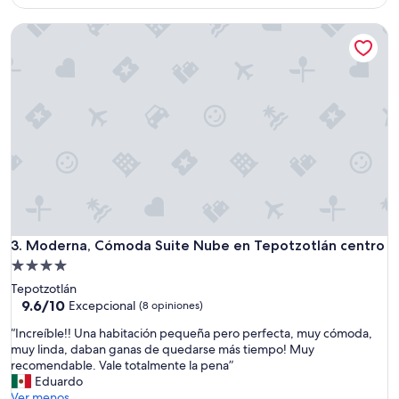
es
de
Moderna, Cómoda Suite Nube en Tepotzotlán centro
$82
Moderna, Cómoda Suite Nube en Tepotzotlán centro
3. Moderna, Cómoda Suite Nube en Tepotzotlán centro
Propiedad
de
Tepotzotlán
4.0
9.6
9.6/10
Excepcional
(8 opiniones)
de
estrellas
“
“Increíble!! Una habitación pequeña pero perfecta, muy cómoda,
10,
I
muy linda, daban ganas de quedarse más tiempo! Muy
Excepcional,
n
recomendable. Vale totalmente la pena”
(8
c
Eduardo
opiniones)
r
Ver menos