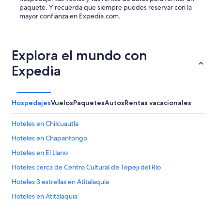
a
paquete. Y recuerda que siempre puedes reservar con la
”
mayor confianza en Expedia.com.
Explora el mundo con
Expedia
Hospedajes
Vuelos
Paquetes
Autos
Rentas vacacionales
Hoteles en Chilcuautla
Hoteles en Chapantongo
Hoteles en El Llano
Hoteles cerca de Centro Cultural de Tepeji del Río
Hoteles 3 estrellas en Atitalaquia
Hoteles en Atitalaquia
Hoteles en Tetepango