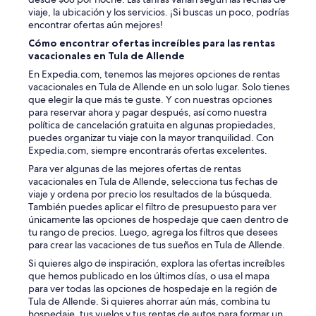
d
viaje, la ubicación y los servicios. ¡Si buscas un poco, podrías
a
encontrar ofertas aún mejores!
b
l
Cómo encontrar ofertas increíbles para las rentas
e
vacacionales en Tula de Allende
.
En Expedia.com, tenemos las mejores opciones de rentas
V
vacacionales en Tula de Allende en un solo lugar. Solo tienes
a
que elegir la que más te guste. Y con nuestras opciones
l
para reservar ahora y pagar después, así como nuestra
e
política de cancelación gratuita en algunas propiedades,
t
puedes organizar tu viaje con la mayor tranquilidad. Con
o
Expedia.com, siempre encontrarás ofertas excelentes.
t
a
Para ver algunas de las mejores ofertas de rentas
l
vacacionales en Tula de Allende, selecciona tus fechas de
m
viaje y ordena por precio los resultados de la búsqueda.
e
También puedes aplicar el filtro de presupuesto para ver
n
únicamente las opciones de hospedaje que caen dentro de
t
tu rango de precios. Luego, agrega los filtros que desees
e
para crear las vacaciones de tus sueños en Tula de Allende.
l
Si quieres algo de inspiración, explora las ofertas increíbles
a
que hemos publicado en los últimos días, o usa el mapa
p
para ver todas las opciones de hospedaje en la región de
e
Tula de Allende. Si quieres ahorrar aún más, combina tu
n
hospedaje, tus vuelos y tus rentas de autos para formar un