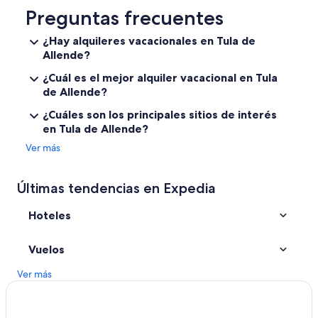
Hoteles cerca de Centro de eventos Hacienda Caltengo
Preguntas frecuentes
Hoteles 2 estrellas en Nopala
¿Hay alquileres vacacionales en Tula de
Allende?
Hoteles 3 estrellas en Nopala
Hoteles en Nopala
¿Cuál es el mejor alquiler vacacional en Tula
de Allende?
Hoteles 3 estrellas en Tlahuelilpan
¿Cuáles son los principales sitios de interés
Hoteles en Tlahuelilpan
en Tula de Allende?
Hoteles en San Miguel Vindho
Ver más
Hoteles 2 estrellas en Progreso de Obregón
Hoteles en Progreso de Obregón
Últimas tendencias en Expedia
Hoteles cerca de Templo del Lucero del Alba
Hoteles
Hoteles cerca de Yacimiento arqueológico de Tula
Hoteles en Atotonilco de Tula
Vuelos
Hoteles en Tlaxcoapan
Ver más
Hoteles 2 estrellas en Ajacuba
Hoteles 3 estrellas en Ajacuba