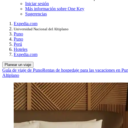
Iniciar sesión
Más información sobre One Key
Sugerencias
Expedia.com
Universidad Nacional del Altiplano
Puno
Puno
Perú
Hoteles
Expedia.com
Planear un viaje
Guía de viaje de Puno
Rentas de hospedaje para las vacaciones en Pu
Altiplano