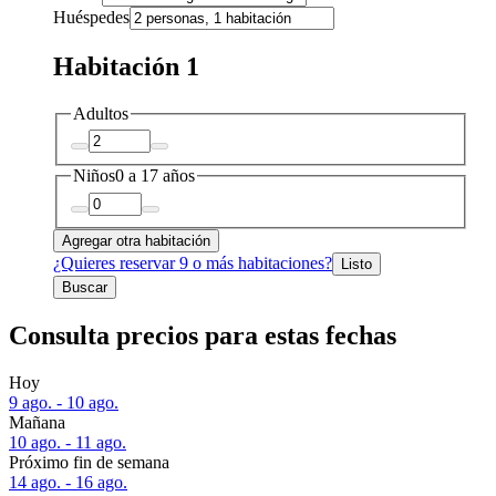
Huéspedes
Habitación 1
Adultos
Niños
0 a 17 años
Agregar otra habitación
¿Quieres reservar 9 o más habitaciones?
Listo
Buscar
Consulta precios para estas fechas
Hoy
9 ago. - 10 ago.
Mañana
10 ago. - 11 ago.
Próximo fin de semana
14 ago. - 16 ago.