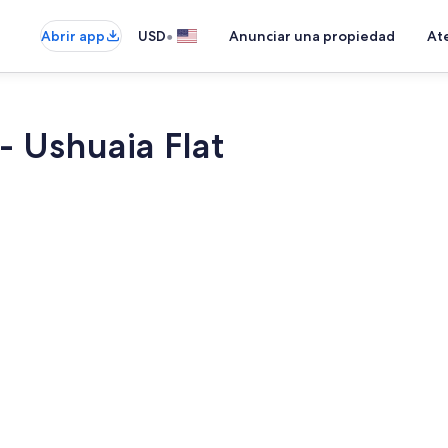
•
Abrir app
USD
Anunciar una propiedad
Ate
- Ushuaia Flat