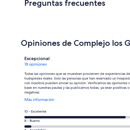
Preguntas frecuentes
Opiniones de Complejo los G
Opiniones
Excepcional
18 opiniones
Todas las opiniones que se muestran provienen de experiencias d
huéspedes reales. Solo las personas que han reservado un hosped
con nosotros pueden enviar su opinión. Verificamos las opiniones 
base en nuestras pautas y las publicamos todas, ya sean positivas o
negativas.
Se
Más información
abrirá
en
Puntuación
10 - Excelente
una
de
nueva
Puntuación
8 - Bueno
10,
ventana
de
6 - Aceptable