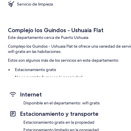
Servicio de limpieza
Complejo los Guindos - Ushuaia Flat
Este departamento cerca de Puerto Ushuaia
Complejo los Guindos - Ushuaia Flat te ofrece una variedad de serv
wifi gratis en las habitaciones.
Estos son algunos más de los servicios en este departamento:
Estacionamiento gratis
No se permite fumar en la propiedad
Características de la habitación
Internet
Todas las habitaciones de Complejo los Guindos - Ushuaia Flat tie
independiente y wifi gratis.
Disponible en el departamento: wifi gratis
Otros de los servicios que también encontrarás son:
Estacionamiento y transporte
Baños con regaderas y bidets
Estacionamiento gratis en la propiedad
Televisiones de pantalla plana de 32 pulgadas con canales por c
Estacionamiento limitado en la propiedad