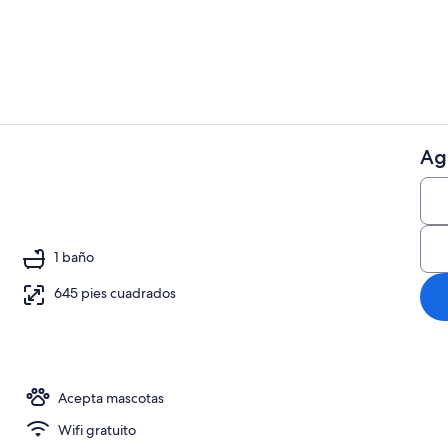
Exterior
Ag
Departamento
Deluxe, 1 cama Queen size y sofá cama, vista a la montaña | 1 habitación, esc
1 baño
645 pies cuadrados
Acepta mascotas
Wifi gratuito