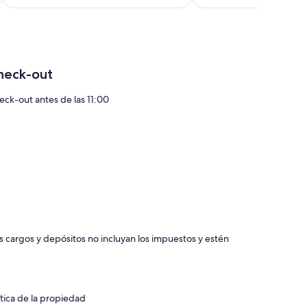
actual
a
es
e
de
$179
heck-out
eck-out antes de las 11:00
os cargos y depósitos no incluyan los impuestos y estén
ítica de la propiedad