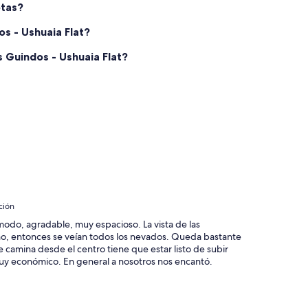
otas?
s - Ushuaia Flat?
 Guindos - Ushuaia Flat?
ción
modo, agradable, muy espacioso. La vista de las
no, entonces se veían todos los nevados. Queda bastante
se camina desde el centro tiene que estar listo de subir
 muy económico. En general a nosotros nos encantó.