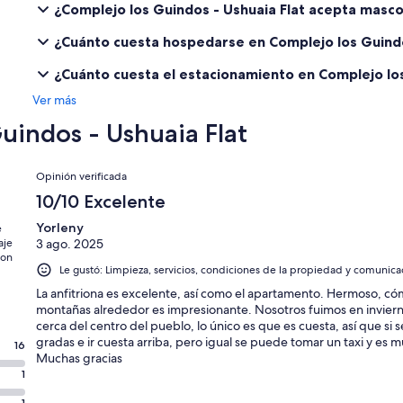
¿Complejo los Guindos - Ushuaia Flat acepta masc
¿Cuánto cuesta hospedarse en Complejo los Guindo
¿Cuánto cuesta el estacionamiento en Complejo los
Ver más
uindos - Ushuaia Flat
Opiniones
Opinión verificada
10/10 Excelente
Yorleny
e
aje
3 ago. 2025
con
Le gustó: Limpieza, servicios, condiciones de la propiedad y comunica
La anfitriona es excelente, así como el apartamento. Hermoso, có
montañas alrededor es impresionante. Nosotros fuimos en invier
cerca del centro del pueblo, lo único es que es cuesta, así que si 
gradas e ir cuesta arriba, pero igual se puede tomar un taxi y es
16
Muchas gracias
1
1