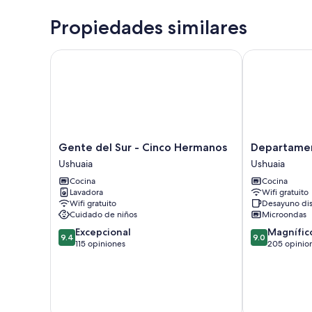
Propiedades similares
Gente del Sur - Cinco Hermanos
Departamento
Gente
Departament
Gente del Sur - Cinco Hermanos
Departamen
del
La
Ushuaia
Ushuaia
Sur
Vela
Cocina
Cocina
-
Ushuaia
Lavadora
Wifi gratuito
Cinco
Wifi gratuito
Desayuno di
Hermanos
Cuidado de niños
Microondas
Ushuaia
9.4
9.0
Excepcional
Magnífic
9.4
9.0
de
de
115 opiniones
205 opinio
10,
10,
Excepcional,
Magnífico,
115
205
opiniones
opiniones