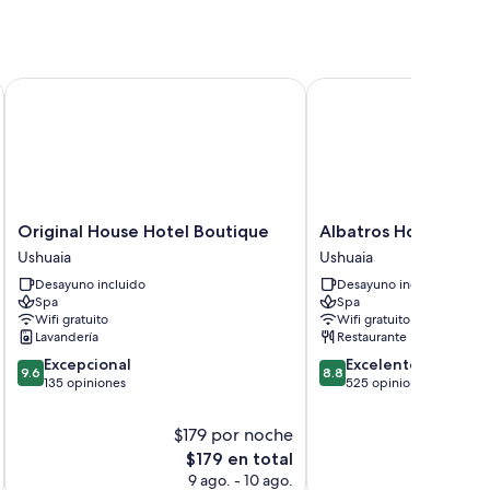
s
Original House Hotel Boutique
Albatros Hotel
Original
Albatros
Original House Hotel Boutique
Albatros Hotel
House
Hotel
Ushuaia
Ushuaia
Hotel
Ushuaia
Desayuno incluido
Desayuno incluido
Boutique
Spa
Spa
Ushuaia
Wifi gratuito
Wifi gratuito
Lavandería
Restaurante
9.6
8.8
Excepcional
Excelente
9.6
8.8
de
de
135 opiniones
525 opiniones
10,
10,
Excepcional,
Excelente,
$179 por noche
$2
135
525
El
E
$179 en total
opiniones
opiniones
precio
p
9 ago. - 10 ago.