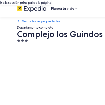
Ir a la sección principal de la página
Planea tu viaje
Ver todas las propiedades
Departamento completo
Complejo los Guindos 
Propiedad
de
Galería
3.0
de
estrellas
fotos
de
Complejo
los
Guindos
-
Ushuaia