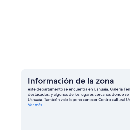
Información de la zona
este departamento se encuentra en Ushuaia. Galería Tem
destacados, y algunos de los lugares cercanos donde se
Ushuaia. También vale la pena conocer Centro cultural Us
Ushuaia
Ver más
Ver más departamentos en Ushuaia