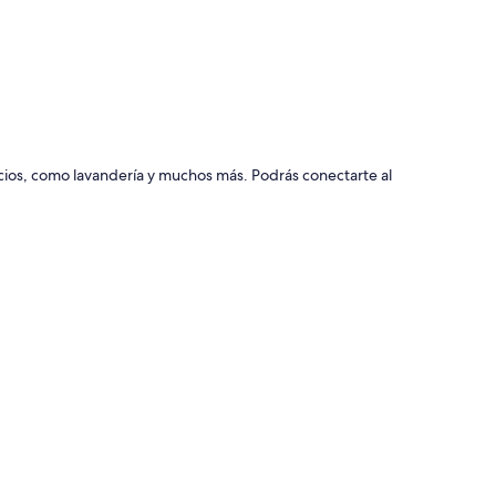
icios, como lavandería y muchos más. Podrás conectarte al
nen amenidades, que incluyen área de comedor
able