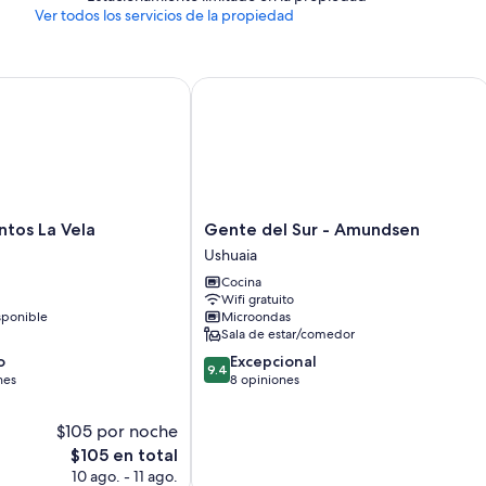
Ver todos los servicios de la propiedad
Armarios o clósets, áreas de comedor independiente y cocineta
s La Vela
Gente del Sur - Amundsen
os
Gente
tos La Vela
Gente del Sur - Amundsen
del
Ushuaia
Sur
Cocina
-
Wifi gratuito
Amundsen
sponible
Microondas
Ushuaia
Sala de estar/comedor
9.4
o
Excepcional
9.4
de
nes
8 opiniones
10,
Excepcional,
$105 por noche
8
El
$105 en total
opiniones
precio
10 ago. - 11 ago.