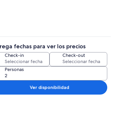
Departamento | Cocina privada | Cafe
rega fechas para ver los precios
 Deluxe, 1 cama Queen size y sofá cama, vista a la montaña | Cocineta priva
Departamento Deluxe, 1 cama Queen size
Check-in
Check-out
Personas
ritorio, wifi gratis y ropa de cama
Ver disponibilidad