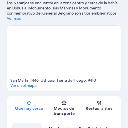
Los Naranjos se encuentra en la zona centro y cerca de la bahía,
en Ushuaia. Monumento Islas Malvinas y Monumento
conmemorativo del General Belgrano son sitios emblemáticos
locales, y algunos de los lugares cercanos donde se pueden
Ver más
hacer actividades incluyen Puerto Ushuaia y Bahía de Ushuaia.
¿Quieres asistir a un evento o partido mientras estás en la
ciudad? Consulta el calendario de Centro deportivo municipal o
Ushuaia Rugby Club. Encontrarás muchas opciones para
conocer la zona con actividades como ski.
Visita nuestra guía de
Ushuaia
San Martín 1446, Ushuaia, Tierra del Fuego, 9410
Ver en el mapa
Sección del mapa
Qué hay cerca
Medios de
Restaurantes
transporte