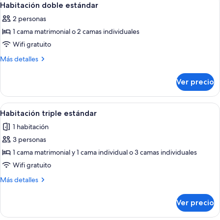
5
Habitación doble estándar
todas
2 personas
las
1 cama matrimonial o 2 camas individuales
fotos
de
Wifi gratuito
Habitación
Más
Más detalles
doble
detalles
sobre
estándar
Ver precio
Habitación
doble
estándar
Abrir
Habitación triple estándar | Caja de se
4
Habitación triple estándar
todas
1 habitación
las
3 personas
fotos
de
1 cama matrimonial y 1 cama individual o 3 camas individuales
Habitación
Wifi gratuito
triple
Más
Más detalles
estándar
detalles
sobre
Ver precio
Habitación
triple