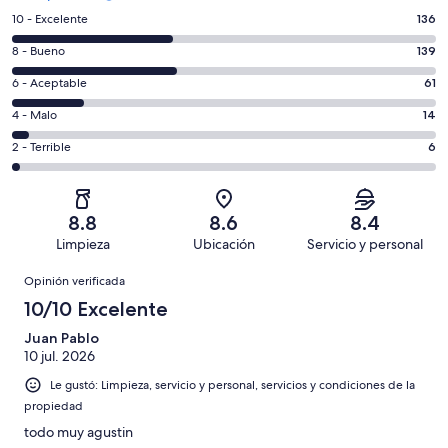
Puntuación
10 - Excelente
136
de
Puntuación
8 - Bueno
139
10,
de
es
Puntuación
6 - Aceptable
61
8,
decir,
de
es
Puntuación
4 - Malo
14
Excelente.
6,
decir,
de
Basada
es
Puntuación
2 - Terrible
6
Bueno.
4,
en
decir,
de
Basada
es
136
Aceptable.
2,
en
decir,
de
Basada
es
139
Malo.
8.8
8.6
8.4
356
en
decir,
de
Basada
Limpieza
Ubicación
Servicio y personal
opiniones
61
Terrible.
356
en
Opiniones
de
Basada
opiniones
Opinión verificada
14
356
en
de
10/10 Excelente
opiniones
6
356
de
Juan Pablo
opiniones
10 jul. 2026
356
opiniones
Le gustó: Limpieza, servicio y personal, servicios y condiciones de la
propiedad
todo muy agustin