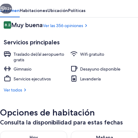
erior
Siguiente
52+
Resumen
Habitaciones
Ubicación
Políticas
Opiniones
Muy buena
8.2
Ver las 356 opiniones
8.2 de 10,
Servicios principales
Traslado del/al aeropuerto
Wifi gratuito
gratis
Gimnasio
Desayuno disponible
Exterior
Servicios ejecutivos
Lavandería
Ver todos
Opciones de habitación
Consulta la disponibilidad para estas fechas
Consulta la disponibilidad para hoy ago 7 - ago 8
Consulta la disponibilidad pa
Hoy
Mañana