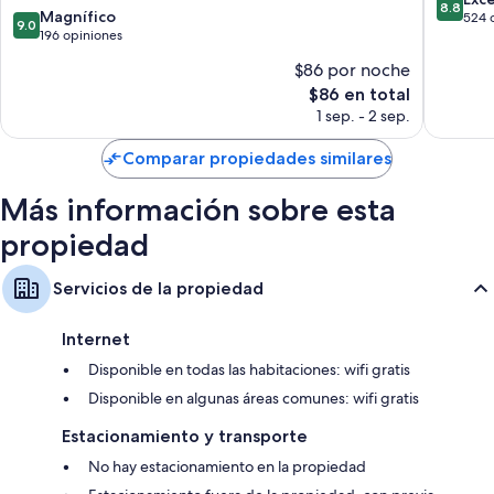
8.8
9.0
Magnífico
de
524 
9.0
de
196 opiniones
10,
10,
Excelent
$86 por noche
Magnífico,
524
El
$86 en total
196
opinion
precio
opiniones
1 sep. - 2 sep.
actual
es
Comparar propiedades similares
de
$86
Más información sobre esta
propiedad
Servicios de la propiedad
Internet
Disponible en todas las habitaciones: wifi gratis
Disponible en algunas áreas comunes: wifi gratis
Estacionamiento y transporte
No hay estacionamiento en la propiedad