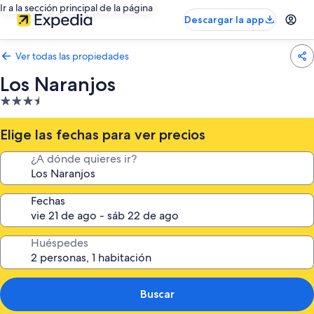
Ir a la sección principal de la página
Descargar la app
Ver todas las propiedades
Los Naranjos
Propiedad
de
3.5
Elige las fechas para ver precios
estrellas
¿A dónde quieres ir?
Fechas
Huéspedes
Buscar