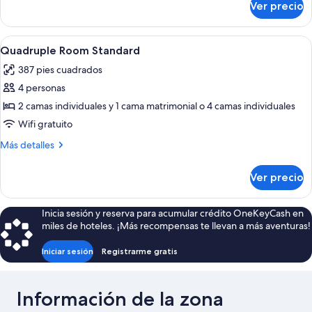
Ver precio
Triple
Room
Standard
Abrir
Caja de seguridad en la habitación, ins
4
Quadruple Room Standard
todas
387 pies cuadrados
las
4 personas
fotos
de
2 camas individuales y 1 cama matrimonial o 4 camas individuales
Quadruple
Wifi gratuito
Room
Más
Más detalles
Standard
detalles
sobre
Ver precio
Quadruple
Room
Standard
Inicia sesión y reserva para acumular crédito OneKeyCash en
miles de hoteles. ¡Más recompensas te llevan a más aventuras!
Iniciar sesión
Registrarme gratis
Información de la zona