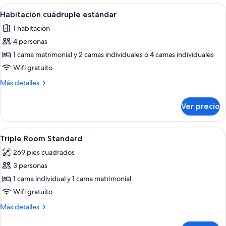
estándar
Abrir
Habitación de hotel con dos camas, tele
2
Habitación cuádruple estándar
todas
1 habitación
las
4 personas
fotos
de
1 cama matrimonial y 2 camas individuales o 4 camas individuales
Habitación
Wifi gratuito
cuádruple
Más
Más detalles
estándar
detalles
sobre
Ver precio
Habitación
cuádruple
estándar
Abrir
Caja de seguridad en la habitación, ins
4
Triple Room Standard
todas
269 pies cuadrados
las
3 personas
fotos
de
1 cama individual y 1 cama matrimonial
Triple
Wifi gratuito
Room
Más
Más detalles
Standard
detalles
sobre