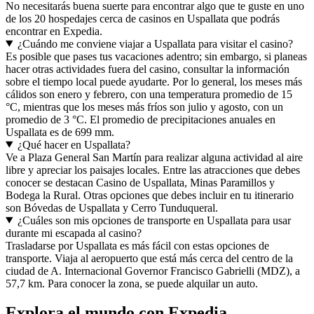
No necesitarás buena suerte para encontrar algo que te guste en uno
de los 20 hospedajes cerca de casinos en Uspallata que podrás
encontrar en Expedia.
¿Cuándo me conviene viajar a Uspallata para visitar el casino?
Es posible que pases tus vacaciones adentro; sin embargo, si planeas
hacer otras actividades fuera del casino, consultar la información
sobre el tiempo local puede ayudarte. Por lo general, los meses más
cálidos son enero y febrero, con una temperatura promedio de 15
°C, mientras que los meses más fríos son julio y agosto, con un
promedio de 3 °C. El promedio de precipitaciones anuales en
Uspallata es de 699 mm.
¿Qué hacer en Uspallata?
Ve a Plaza General San Martín para realizar alguna actividad al aire
libre y apreciar los paisajes locales. Entre las atracciones que debes
conocer se destacan Casino de Uspallata, Minas Paramillos y
Bodega la Rural. Otras opciones que debes incluir en tu itinerario
son Bóvedas de Uspallata y Cerro Tunduqueral.
¿Cuáles son mis opciones de transporte en Uspallata para usar
durante mi escapada al casino?
Trasladarse por Uspallata es más fácil con estas opciones de
transporte. Viaja al aeropuerto que está más cerca del centro de la
ciudad de A. Internacional Governor Francisco Gabrielli (MDZ), a
57,7 km. Para conocer la zona, se puede alquilar un auto.
Explora el mundo con Expedia