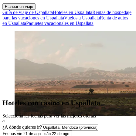
Planear un viaje
Guía de viaje de Uspallata
Hoteles en Uspallata
Rentas de hospedaje
para las vacaciones en Uspallata
Vuelos a Uspallata
Renta de autos
en Uspallata
Paquetes vacacionales en Uspallata
Hoteles con casino en Uspallata
Selecciona las fechas para ver las mejores ofertas
¿A dónde quieres ir?
Fechas