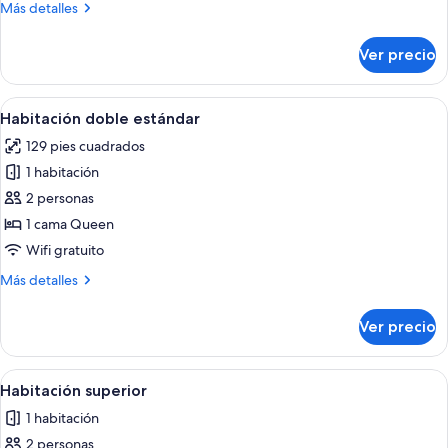
Basic
Más
Más detalles
Single
detalles
sobre
Room
Ver precio
Basic
Single
Room
Abrir
Un dormitorio con cama, una mesita de
1
Habitación doble estándar
todas
129 pies cuadrados
las
1 habitación
fotos
de
2 personas
Habitación
1 cama Queen
doble
Wifi gratuito
estándar
Más
Más detalles
detalles
sobre
Ver precio
Habitación
doble
estándar
Abrir
Un dormitorio con cama, televisor mon
1
Habitación superior
todas
1 habitación
las
2 personas