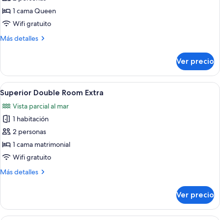
fotos
de
1 cama Queen
Habitación
Wifi gratuito
superior
Más
Más detalles
detalles
sobre
Ver precio
Habitación
superior
Abrir
Habitación de hotel con cama, televisió
2
Superior Double Room Extra
todas
Vista parcial al mar
las
1 habitación
fotos
de
2 personas
Superior
1 cama matrimonial
Double
Wifi gratuito
Room
Más
Más detalles
Extra
detalles
sobre
Ver precio
Superior
Double
Room
Habitación de hotel con una cama gran