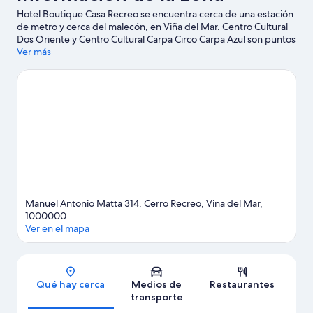
Hotel Boutique Casa Recreo se encuentra cerca de una estación
de metro y cerca del malecón, en Viña del Mar. Centro Cultural
Dos Oriente y Centro Cultural Carpa Circo Carpa Azul son puntos
de interés locales, y aquellos que deseen ir de compras pueden
Ver más
visitar Avenida Perú y Mercado El Cardonal. ¿Quieres asistir a un
evento o partido mientras estás en la ciudad? Consulta el
calendario de Club Deportivo de Valparaíso o Sausalito Stadium.
Encontrarás muchas opciones para conocer la zona con
actividades como tours a bodegas de vino.
Visita nuestra guía
de Viña del Mar
Manuel Antonio Matta 314. Cerro Recreo, Vina del Mar,
1000000
Ver en el mapa
Sección del mapa
Qué hay cerca
Medios de
Restaurantes
transporte