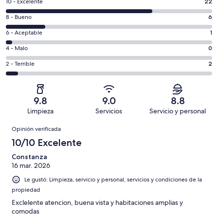
Puntuación
10 - Excelente
22
de
Puntuación
8 - Bueno
6
10,
de
es
Puntuación
6 - Aceptable
1
8,
decir,
de
es
Puntuación
4 - Malo
0
Excelente.
6,
decir,
de
Basada
es
Puntuación
2 - Terrible
2
Bueno.
4,
en
decir,
de
Basada
es
22
Aceptable.
2,
en
decir,
de
Basada
es
6
Malo.
9.8
9.0
8.8
31
en
decir,
de
Basada
Limpieza
Servicios
Servicio y personal
opiniones
1
Terrible.
31
en
Opiniones
de
Basada
opiniones
Opinión verificada
0
31
en
de
10/10 Excelente
opiniones
2
31
de
Constanza
opiniones
16 mar. 2026
31
opiniones
Le gustó: Limpieza, servicio y personal, servicios y condiciones de la
propiedad
Exclelente atencion, buena vista y habitaciones amplias y
comodas