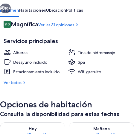
Recreo
erior
Siguiente
10+
Resumen
Habitaciones
Ubicación
Políticas
Opiniones
Magnífica
9.0
Ver las 31 opiniones
9.0 de 10,
Servicios principales
Alberca
Tina de hidromasaje
Desayuno incluido
Spa
Estacionamiento incluido
Wifi gratuito
Habitación doble Deluxe | Sábanas de 
Ver todos
Opciones de habitación
Consulta la disponibilidad para estas fechas
Consulta la disponibilidad para hoy ago 10 - ago 11
Consulta la disponibilidad par
Hoy
Mañana