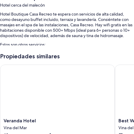
Hotel cerca del malecón
Hotel Boutique Casa Recreo te espera con servicios de alta calidad,
como desayuno buffet incluido, terraza y lavandería. Consiéntete con
masajes en el spa de las instalaciones, Casa Recreo. Hay wifi gratis en las
habitaciones disponible con 500+ Mbps (ideal para 6+ personas o 10+
dispositivos) de velocidad, además de sauna y tina de hidromasaje.
Estos son otros servicios:
Alberca al aire libre con camastros
Propiedades similares
Estacionamiento con horario prolongado gratis
Veranda Hotel
Best Wes
Resguardo de equipaje, salas de juntas y servicio de concierge
Características de la habitación
Todas las habitaciones cuentan con muebles diferentes, y brindan
comodidades como ropa de cama de alta calidad, al igual que detalles
como wifi gratis y caja de seguridad.
Otros servicios que también encontrarás son:
Calefacción y ventiladores portátiles
Veranda
Best
Veranda Hotel
Best W
Hotel
Western
Sábanas de algodón egipcio y camas Select Comfort
Vina del Mar
Vina del
Vina
Marina