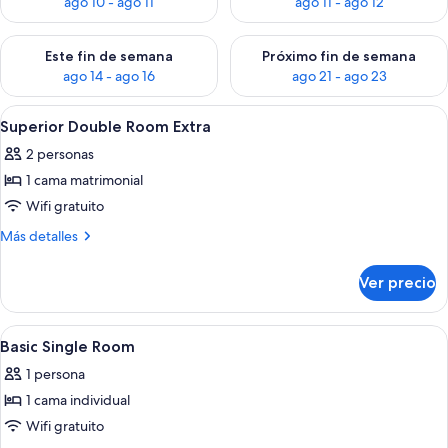
ago 10 - ago 11
ago 11 - ago 12
Consulta la disponibilidad para este fin de semana ago 14 - ag
Consulta la disponibilidad pa
Este fin de semana
Próximo fin de semana
ago 14 - ago 16
ago 21 - ago 23
Abrir
Una habitación de hotel con una cama, u
2
Superior Double Room Extra
todas
2 personas
las
1 cama matrimonial
fotos
de
Wifi gratuito
Superior
Más
Más detalles
Double
detalles
sobre
Room
Ver precio
Superior
Extra
Double
Room
Abrir
Una habitación pequeña con cama indi
1
Extra
Basic Single Room
todas
1 persona
las
1 cama individual
fotos
de
Wifi gratuito