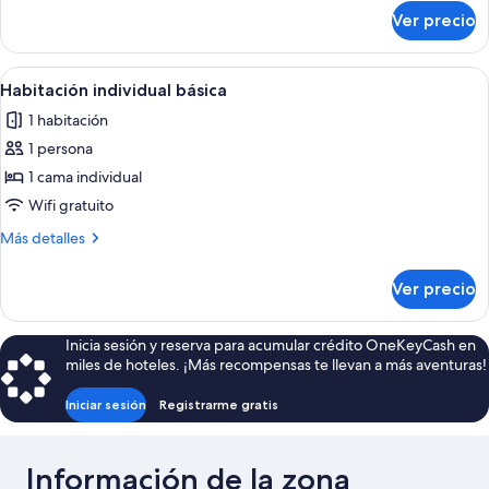
sobre
Ver precio
Habitación
doble
familiar
Abrir
Una habitación pequeña y acogedora c
1
Habitación individual básica
todas
1 habitación
las
1 persona
fotos
de
1 cama individual
Habitación
Wifi gratuito
individual
Más
Más detalles
básica
detalles
sobre
Ver precio
Habitación
individual
básica
Inicia sesión y reserva para acumular crédito OneKeyCash en
miles de hoteles. ¡Más recompensas te llevan a más aventuras!
Iniciar sesión
Registrarme gratis
Información de la zona