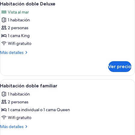
Abrir
2
Extra
Habitación doble Deluxe
todas
Vista al mar
las
1 habitación
fotos
de
2 personas
Habitación
1 cama King
doble
Wifi gratuito
Deluxe
Más
Más detalles
detalles
sobre
Ver precio
Habitación
doble
Deluxe
Abrir
Un dormitorio con una cama, dos venta
2
Habitación doble familiar
todas
1 habitación
las
2 personas
fotos
de
1 cama individual o 1 cama Queen
Habitación
Wifi gratuito
doble
Más
Más detalles
familiar
detalles