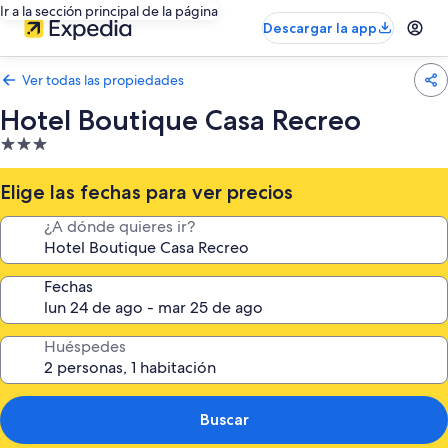
Ir a la sección principal de la página
Descargar la app
Ver todas las propiedades
Hotel Boutique Casa Recreo
Propiedad
de
3.0
Elige las fechas para ver precios
estrellas
¿A dónde quieres ir?
Fechas
Huéspedes
Buscar