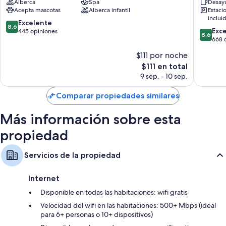
Regaderas, amenidades de baño gratuitas y secadoras de cabello
Alberca
Spa
Desayu
del
Del
Acepta mascotas
Alberca infantil
Estaci
Mar
Rey
Smart TVs de 42 pulgadas con canales de televisión premium
inclui
Vina
8.6
Excelente
8.6
8.6
del
Exc
de
445 opiniones
8.6
de
Mar
668 
10,
10,
Excelente,
$111 por noche
Excelent
445
El
$111 en total
668
opiniones
precio
opinion
9 sep. - 10 sep.
actual
es
Comparar propiedades similares
de
$111
Más información sobre esta
propiedad
Servicios de la propiedad
Internet
Disponible en todas las habitaciones: wifi gratis
Velocidad del wifi en las habitaciones: 500+ Mbps (ideal
para 6+ personas o 10+ dispositivos)