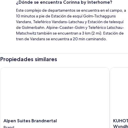
¿Dónde se encuentra Corinna by Interhome?
Este complejo de departamentos se encuentra en el campo, a
10 minutos a pie de Estación de esquí Golm-Tschagguns
Vandans, Teleférico Vandans-Latschau y Estación de telesquí
de Golmerbahn. Alpine-Coaster-Golm y Teleférico Latschau-
Matschwitz también se encuentran a 3 km (2 mi). Estación de
tren de Vandans se encuentra a 20 min caminando.
Propiedades similares
Alpen Suites Brandnertal
KUHOTEL 
Alpen
KUHOT
Alpen Suites Brandnertal
KUHOTE
Suites
Steinpla
Wynd
Brand