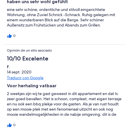
haben uns sehr wohl gefühlt
eine sehr schöne, ordentliche und stilvoll eingerichtete
Wohnung, ohne Zuviel Schnick -Schnack. Ruhig gelegen mit
einem wunderbaren Blick auf die Berge. Sehr schöner
Außensitz zum Frühstücken und Abends zum Grillen.
0
Opinión de un sitio asociado
10/10 Excelente
F.
14 sept. 2020
Traducir con Google
Voor herhaling vatbaar
2 weekjes zijn wij te gast geweest in dit appartement en dat Is
zeer goed bevallen. Het is schoon, compleet, met eigen terrasje
en nu ook een bbq plekje voor de gasten. Als je van rust houdt
op een mooie plek met een fenomenaal uitzicht en ook nog
mooie wandelmogelijkheden in de nabije omgeving; dit is de
plek!
0