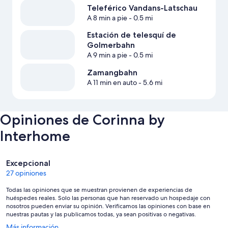
Teleférico Vandans-Latschau
A 8 min a pie
- 0.5 mi
Estación de telesquí de
Golmerbahn
A 9 min a pie
- 0.5 mi
Zamangbahn
A 11 min en auto
- 5.6 mi
Opiniones de Corinna by
Interhome
Opiniones
Excepcional
27 opiniones
Todas las opiniones que se muestran provienen de experiencias de
huéspedes reales. Solo las personas que han reservado un hospedaje con
nosotros pueden enviar su opinión. Verificamos las opiniones con base en
nuestras pautas y las publicamos todas, ya sean positivas o negativas.
Se
Más información