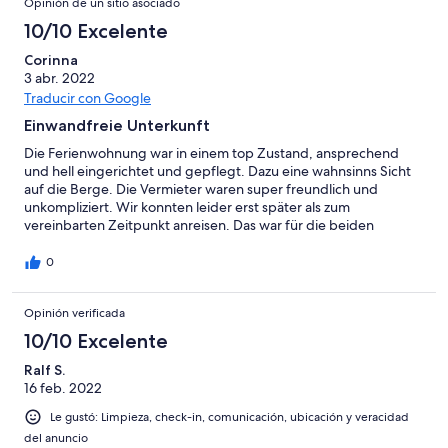
Opinión de un sitio asociado
10/10 Excelente
Corinna
3 abr. 2022
Traducir con Google
Einwandfreie Unterkunft
Die Ferienwohnung war in einem top Zustand, ansprechend
und hell eingerichtet und gepflegt. Dazu eine wahnsinns Sicht
auf die Berge. Die Vermieter waren super freundlich und
unkompliziert. Wir konnten leider erst später als zum
vereinbarten Zeitpunkt anreisen. Das war für die beiden
überhaupt kein Problem und konnte schnell und einfach per E-
Mail kommuniziert werden. Wir empfehlen die Ferienwohnug
0
auf jeden Fall weiter!!
Opinión verificada
10/10 Excelente
Ralf S.
16 feb. 2022
Le gustó: Limpieza, check-in, comunicación, ubicación y veracidad
del anuncio