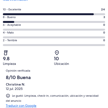
abrirá
en
Puntuación
10 - Excelente
24
una
de
nueva
Puntuación
8 - Bueno
3
10,
ventana
de
es
Puntuación
6 - Aceptable
0
8,
decir,
de
es
Puntuación
4 - Malo
0
Excelente.
6,
decir,
de
Basada
es
Puntuación
2 - Terrible
0
Bueno.
4,
en
decir,
de
Basada
es
24
Aceptable.
2,
en
decir,
de
Basada
es
3
Malo.
9.8
10
27
en
decir,
de
Basada
Limpieza
Ubicación
opiniones
0
Terrible.
27
Opiniones
en
de
Basada
Opinión verificada
opiniones
0
27
en
8/10 Buena
de
opiniones
0
27
Christine N.
de
opiniones
12 jul. 2025
27
opiniones
Le gustó: Limpieza, check-in, comunicación, ubicación y veracidad
del anuncio
Traducir con Google