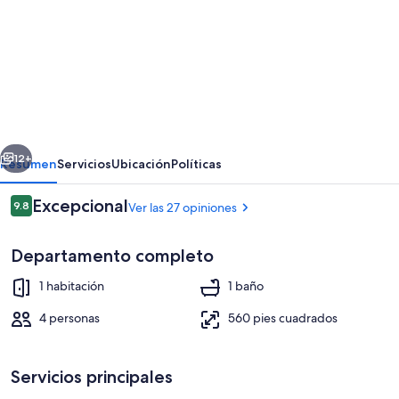
fotos
de
Corinna
by
Interhome
erior
Siguiente
12+
Resumen
Servicios
Ubicación
Políticas
Opiniones
Excepcional
9.8
Ver las 27 opiniones
9.8 de 10,
Departamento completo
1 habitación
1 baño
4 personas
560 pies cuadrados
Exterior
Servicios principales