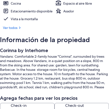
Cocina
Espacio al aire libre
Estacionamiento disponible
Asador
Vista a la montaña
Ver todos
Información de la propiedad
Corinna by Interhome
Vandans: Comfortable 2-family house "Corinna", surrounded by trees
and meadows. Above Vandans, in a quiet position on a slope, 800 m
from the skiing area. For shared use: garden, lawn for sunbathing.
Barbecue. In the house: storage room for bicycles, central heating
system. Motor access to the house. 10 m footpath to the house. Parking
at the house. Grocery 1.2 km, restaurant, bus stop 800 m, outdoor
swimming pool 1 km. Tennis 1 km, walking paths from the house 50 m,
gondola lift, ski school, sled run, children's playground 800 m. Please
note: the owner lives in the same residence. This apartment is a partner
in the Montafon Bergeplus program.
Agrega fechas para ver los precios
2-room apartment 52 m2, lower ground floor. Tasteful furnishings:
entrance hall. 1 double bedroom. Large living/sleeping room with 1
Check-in
Check-out