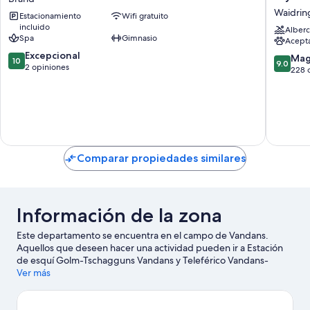
Brandnertal
Tradema
Waidrin
Estacionamiento
Wifi gratuito
Brand
Collecti
incluido
by
Alberc
Spa
Gimnasio
Acept
Wyndh
10.0
Excepcional
Waidrin
9.0
Mag
10
9.0
de
2 opiniones
de
228 
10,
10,
Excepcional,
Magnífi
2
228
opiniones
opinion
Comparar propiedades similares
Información de la zona
Este departamento se encuentra en el campo de Vandans.
Aquellos que deseen hacer una actividad pueden ir a Estación
de esquí Golm-Tschagguns Vandans y Teleférico Vandans-
Latschau, mientras que quienes deseen conocer los puntos de
Ver más
interés del área pueden optar por Alpine-Coaster-Golm y
Piscina Aquarena Montafon. Aprovecha al máximo tu tiempo
aquí haciendo ciclismo de montaña y ciclismo.
Visita nuestra guía