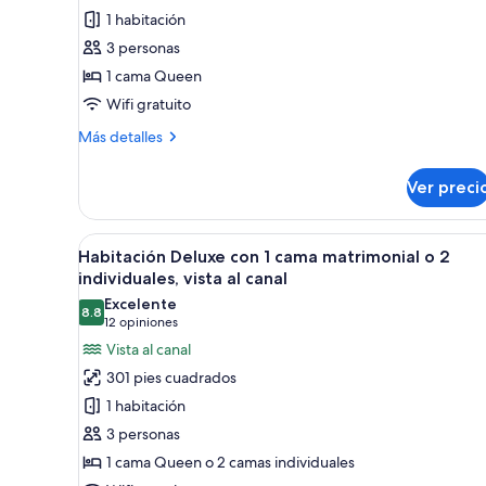
Suite
vista
1 habitación
al
de
canal
3 personas
luna
1 cama Queen
de
miel,
Wifi gratuito
hidromasaje,
Más
Más detalles
vista
detalles
sobre
al
Ver preci
Suite
canal
de
luna
Abrir
Habitación Deluxe con 1 cama ma
6
de
Habitación Deluxe con 1 cama matrimonial o 2
todas
miel,
individuales, vista al canal
hidromasaje,
las
Excelente
vista
8.8
fotos
8.8 de 10
(12
12 opiniones
al
de
opiniones)
Vista al canal
canal
Habitación
301 pies cuadrados
Deluxe
1 habitación
con
3 personas
1
1 cama Queen o 2 camas individuales
cama