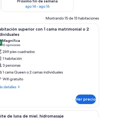
Próximo fin de semana
ago 14 - ago 16
Mostrando 15 de 15 habitaciones
, cama con colcha estampada, escritorio con silla y televisor montado en la
brir
Una habitación de hotel con una cama grande,
6
bitación superior con 1 cama matrimonial o 2
odas
dividuales
s
Magnífica
0
otos
9.0 de 10
(10
10 opiniones
e
opiniones)
269 pies cuadrados
abitación
1 habitación
uperior
3 personas
on
1 cama Queen o 2 camas individuales
Wifi gratuito
ama
atrimonial
ás
s detalles
talles
bre
Ver precio
bitación
ndividuales
perior
n
un edificio y una piscina exterior.
de, ropa de cama roja, dos lámparas de pared y vistas al balcón exterior.
brir
Una habitación de hotel moderna con una cam
16
ite de luna de miel, hidromasaje