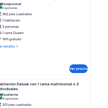
odas
ma
Excepcional
trimonial
s
.0
10.0 de 10
(4
4 opiniones
otos
opiniones)
462 pies cuadrados
e
dividuales
1 habitación
uite
3 personas
e
1 cama Queen
una
Wifi gratuito
e
iel,
ás
s detalles
idromasaje
talles
bre
ite
na
Ver precio
el,
grande, un sofá y un escritorio.
dromasaje
brir
Un dormitorio con una cama grande, dos mesit
9
bitación Deluxe con 1 cama matrimonial o 2
odas
dividuales
s
Excelente
8
otos
8.8 de 10
(15
15 opiniones
e
opiniones)
301 pies cuadrados