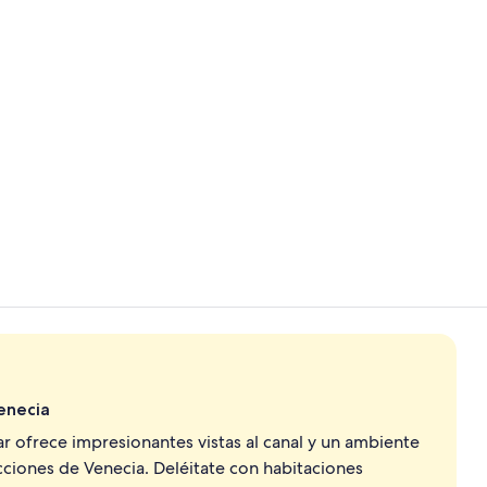
Video realiz
Suite de lujo
Venecia
r ofrece impresionantes vistas al canal y un ambiente
acciones de Venecia. Deléitate con habitaciones