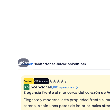
96+
Resumen
Habitaciones
Ubicación
Políticas
Propiedad
De lujo
VIP Access
de
Excepcional
1,190 opiniones
9.6
4.5
Elegancia frente al mar cerca del corazón de 
estrellas
Elegante y moderna, esta propiedad frente al ma
sereno, a solo unos pasos de las principales atr