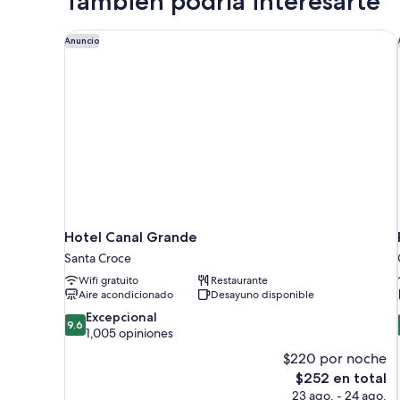
También podría interesarte
Hotel Canal Grande
Anuncio
Hotel Canal Grande
Santa Croce
Wifi gratuito
Restaurante
Aire acondicionado
Desayuno disponible
9.6
Excepcional
9.6
de
1,005 opiniones
10,
$220 por noche
Excepcional,
El
$252 en total
1,005
precio
23 ago. - 24 ago.
opiniones