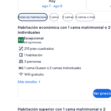
Hoy
ago 7 - ago 8
Filtros
Todas las habitaciones
1 cama
2 camas
3 camas o más
disponibles
Abrir
Un dormitorio moderno con una 
para
7
Habitación económica con 1 cama matrimonial o 2
todas
las
individuales
las
habitaciones
Excepcional
9.6
fotos
9.6 de 10
(64
64 opiniones
de
opiniones)
215 pies cuadrados
Habitación
1 habitación
económica
3 personas
con
1 cama Queen o 2 camas individuales
1
Wifi gratuito
cama
matrimonial
Más
Más detalles
detalles
o
sobre
2
Ver preci
Habitación
individuales
económica
con
Abrir
Un dormitorio con un ventanal 
4
1
Habitación superior con 1 cama matrimonial o 2