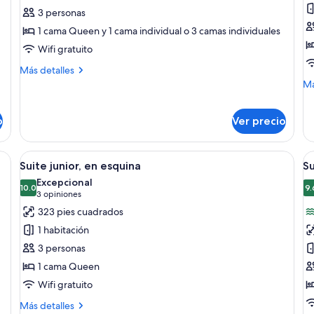
Habitación
H
3 personas
triple
D
1 cama Queen y 1 cama individual o 3 camas individuales
clásica
c
Wifi gratuito
1
c
Más
Más detalles
detalles
m
M
Má
sobre
de
o
Habitación
so
2
triple
o
Ver precio
Ha
i
clásica
De
co
trimonial o 2 individuales, vista al canal | Vista desde la habitación
Abrir
Suite junior, en esquina | Vista desde l
A
1
7
Suite junior, en esquina
Su
ca
todas
t
Excepcional
ma
las
10.0
la
9.
10.0 de 10
(3
3 opiniones
o
fotos
f
opiniones)
2
323 pies cuadrados
de
d
in
1 habitación
Suite
Su
3 personas
junior,
vi
1 cama Queen
en
al
Wifi gratuito
esquina
c
Más
Más detalles