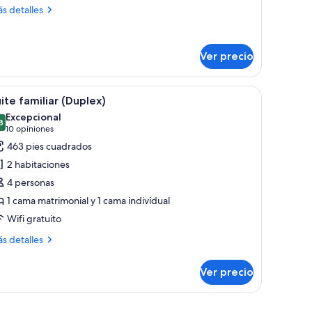
ás
s detalles
talles
bre
ite,
Ver precio
ta
nal
ro.
urva, una escalera de madera y una zona de estar con chimenea.
brir
Una habitación moderna con piso de madera, un
4
ite familiar (Duplex)
odas
Excepcional
s
8
9.8 de 10
(10
10 opiniones
otos
opiniones)
463 pies cuadrados
e
2 habitaciones
uite
4 personas
miliar
1 cama matrimonial y 1 cama individual
Duplex)
Wifi gratuito
ás
s detalles
talles
bre
Ver precio
ite
iliar
uplex)