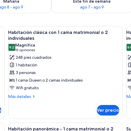
Mañana
Este fin de semana
ago 8 - ago 9
ago 7 - ago 9
cama grande, mesitas de noche, un escritorio y una silla.
Abrir
Un dormitorio con cabecera capitonada
A
6
Habitación clásica con 1 cama matrimonial o 2
Ha
todas
t
individuales
in
las
la
Magnífica
9.2
9.
fotos
f
9.2 de 10
(15
15 opiniones
de
d
opiniones)
248 pies cuadrados
Habitación
H
1 habitación
clásica
s
3 personas
con
c
1 cama Queen o 2 camas individuales
1
1
Wifi gratuito
cama
c
matrimonial
m
Más
M
Más detalles
Má
detalles
de
o
o
sobre
so
2
2
o
Ver precio
Habitación
Ha
individuales
i
clásica
su
con
co
grande, una cama con cabecera capitonada, dos lámparas de noche y vistas a 
Abrir
Habitación de hotel con una cama gran
A
5
1
1
Habitación panorámica - 1 cama matrimonial o 2
Su