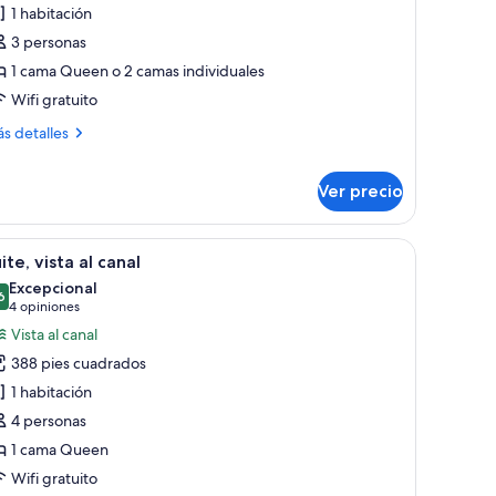
abitación
1 habitación
eluxe
3 personas
on
1 cama Queen o 2 camas individuales
Wifi gratuito
ama
atrimonial
ás
s detalles
talles
bre
Ver precio
bitación
ndividuales
luxe
n
a habitación
brir
Un dormitorio moderno con una tapicería capi
8
ite, vista al canal
ma
odas
Excepcional
trimonial
s
6
9.6 de 10
(4
4 opiniones
otos
opiniones)
Vista al canal
e
dividuales
388 pies cuadrados
ite,
1 habitación
sta
4 personas
1 cama Queen
anal
Wifi gratuito