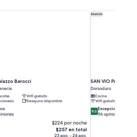
lazzo Barocci
SAN VIO PALACE L
Anuncio
alazzo Barocci
SAN VIO PALACE L
enecia
Dorsoduro
cotas
Wifi gratuito
Cocina
icionado
Desayuno disponible
Wifi gratuito
9.6
ico
Excepcional
9.6
de
iniones
96 opiniones
10,
$224 por noche
Excepcional,
El
$257 en total
96
precio
23 ago. - 24 ago.
opiniones