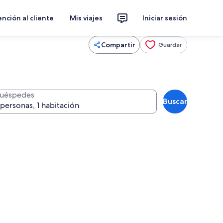
nción al cliente
Mis viajes
Iniciar sesión
Compartir
Guardar
uéspedes
Buscar