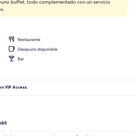
ayuno buffet, todo complementado con un servicio
 (Private SPA) | Edredón, minibar, caja de seguridad en la habitación y escritor
s.
Restaurante
Desayuno disponible
Bar
on VIP Access.
has
isponibilidad para mañana ago 8 - ago 9
Consulta la disponibilidad para este 