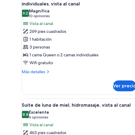
todas
cama
individuales, vista al canal
matrimonial
las
Magnífica
o
9.2
fotos
9.2 de 10
(10
10 opiniones
2
de
opiniones)
Vista al canal
individuales
Habitación
269 pies cuadrados
superior
1 habitación
con
3 personas
1
1 cama Queen o 2 camas individuales
cama
Wifi gratuito
matrimonial
o
Más
Más detalles
2
detalles
sobre
individuales,
Ver preci
Habitación
vista
superior
al
con
Abrir
Habitación de hotel con cama co
11
1
canal
Suite de luna de miel, hidromasaje, vista al canal
todas
cama
Excelente
matrimonial
las
8.8
8.8 de 10
(6
6 opiniones
o
fotos
opiniones)
Vista al canal
2
de
individuales,
463 pies cuadrados