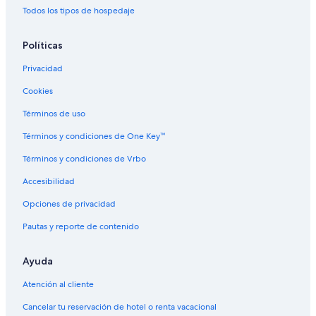
Hoteles en Armstrong
Todos los tipos de hospedaje
Moteles en Armstrong
Políticas
Hoteles en la playa en Thompson Okanagan
Privacidad
Hoteles en Thompson Okanagan
Cookies
Resorts en Lake Country
Hoteles de Independent en Lake Country
Términos de uso
Hoteles en Lake Country
Términos y condiciones de One Key™
Hoteles en Nahun
Términos y condiciones de Vrbo
Hoteles en Enderby
Accesibilidad
Hoteles en Carrs Landing
Opciones de privacidad
Hoteles para ir de compras en Chase
Pautas y reporte de contenido
Hoteles en la playa en Chase
Ayuda
Hoteles con spa en Sicamous
Hoteles en Wilsons Landing
Atención al cliente
Hoteles en Lumby
Cancelar tu reservación de hotel o renta vacacional