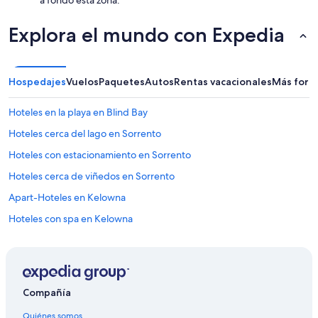
a fondo esta zona.
Explora el mundo con Expedia
Hospedajes
Vuelos
Paquetes
Autos
Rentas vacacionales
Más form
Hoteles en la playa en Blind Bay
Hoteles cerca del lago en Sorrento
Hoteles con estacionamiento en Sorrento
Hoteles cerca de viñedos en Sorrento
Apart-Hoteles en Kelowna
Hoteles con spa en Kelowna
Hoteles de ski en Kelowna
Hoteles de lujo en Kelowna
Hoteles en la playa en Kelowna
Compañía
Hoteles históricos en Kelowna
Quiénes somos