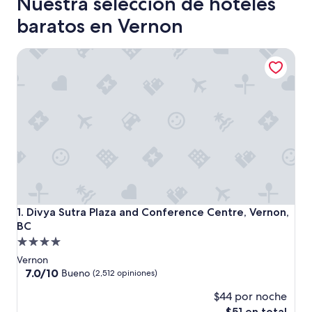
Nuestra selección de hoteles
baratos en Vernon
Divya Sutra Plaza and Conference Centre, Vernon, BC
Divya Sutra Plaza and Conference Centre, Vernon, BC
1. Divya Sutra Plaza and Conference Centre, Vernon,
BC
Propiedad
de
Vernon
4.0
7.0
7.0/10
Bueno
(2,512 opiniones)
de
estrellas
$44 por noche
10,
Bueno,
El
$51 en total