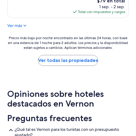
El
$79 en total
n
precio
1 sep. - 2 sep.
d
actual
Total con impuestos y cargos
l
es
y
de
Ver más
p
$79
e
o
Precio
Precio más bajo por noche encontrado en las últimas 24 horas, con base
p
en una estancia de 1 noche para 2 adultos. Los precios y la disponibilidad
más
l
están sujetos a cambios. Aplican términos adicionales.
bajo
e
por
”
noche
Ver todas las propiedades
encontrado
en
las
últimas
24
Opiniones sobre hoteles
horas,
con
destacados en Vernon
base
en
una
Preguntas frecuentes
estancia
de
¿Qué tal es Vernon para los turistas con un presupuesto
1
ajustado?