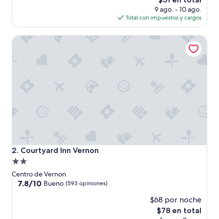
(2,512
precio
9 ago. - 10 ago.
opiniones)
actual
Total con impuestos y cargos
es
de
Courtyard Inn Vernon
$51
Courtyard Inn Vernon
2. Courtyard Inn Vernon
Propiedad
de
Centro de Vernon
2.0
7.8
7.8/10
Bueno
(593 opiniones)
de
estrellas
$68 por noche
10,
Bueno,
El
$78 en total
(593
precio