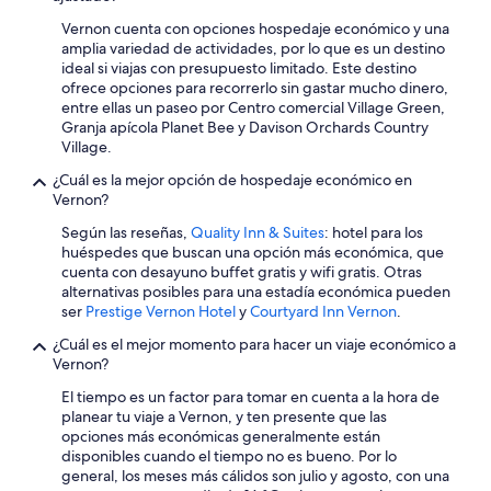
noche
para
Vernon cuenta con opciones hospedaje económico y una
2
amplia variedad de actividades, por lo que es un destino
adultos.
ideal si viajas con presupuesto limitado. Este destino
Los
ofrece opciones para recorrerlo sin gastar mucho dinero,
precios
entre ellas un paseo por Centro comercial Village Green,
y
Granja apícola Planet Bee y Davison Orchards Country
la
Village.
disponibilidad
están
¿Cuál es la mejor opción de hospedaje económico en
sujetos
Vernon?
a
Según las reseñas,
Quality Inn & Suites
: hotel para los
cambios.
huéspedes que buscan una opción más económica, que
Aplican
cuenta con desayuno buffet gratis y wifi gratis. Otras
términos
alternativas posibles para una estadía económica pueden
adicionales.
ser
Prestige Vernon Hotel
y
Courtyard Inn Vernon
.
¿Cuál es el mejor momento para hacer un viaje económico a
Vernon?
El tiempo es un factor para tomar en cuenta a la hora de
planear tu viaje a Vernon, y ten presente que las
opciones más económicas generalmente están
disponibles cuando el tiempo no es bueno. Por lo
general, los meses más cálidos son julio y agosto, con una