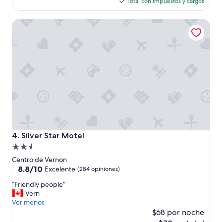
actual
Total con impuestos y cargos
es
de
Silver Star Motel
$86
Silver Star Motel
4. Silver Star Motel
Propiedad
de
Centro de Vernon
2.5
8.8
8.8/10
Excelente
(284 opiniones)
de
estrellas
“
“Friendly people”
10,
F
Vern
Excelente,
r
Ver menos
(284
i
$68 por noche
opiniones)
e