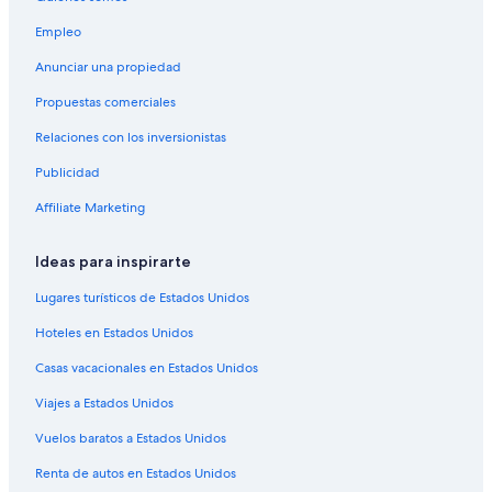
Hoteles románticos en Kelowna
Empleo
Hoteles baratos en Kelowna
Anunciar una propiedad
Hoteles boutique en Kelowna
Propuestas comerciales
Hoteles cerca del lago en Kelowna
Relaciones con los inversionistas
Hoteles con alberca en Kelowna
Publicidad
Hoteles con traslado del/al aeropuerto en Kelowna
Hoteles cerca de viñedos en Kelowna
Affiliate Marketing
Hoteles gay friendly en Kelowna
Ideas para inspirarte
Hoteles que aceptan mascotas en Kelowna
Lugares turísticos de Estados Unidos
Hoteles en Estación de Ski Silver Star Mountain
Hoteles en Estados Unidos
Hoteles en Okanagan Centre
Casas vacacionales en Estados Unidos
Hoteles con spa en Okanagan Valley
Viajes a Estados Unidos
Hoteles cerca de viñedos en Okanagan Valley
Hoteles cerca de Predator Ridge Golf Resort
Vuelos baratos a Estados Unidos
Casas de campo en Armstrong
Renta de autos en Estados Unidos