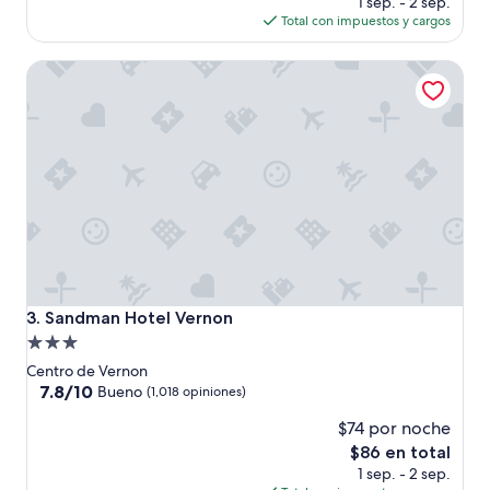
1 sep. - 2 sep.
opiniones)
actual
Total con impuestos y cargos
es
de
Sandman Hotel Vernon
$78
Sandman Hotel Vernon
3. Sandman Hotel Vernon
Propiedad
de
Centro de Vernon
3.0
7.8
7.8/10
Bueno
(1,018 opiniones)
de
estrellas
$74 por noche
10,
Bueno,
El
$86 en total
(1,018
precio
1 sep. - 2 sep.
opiniones)