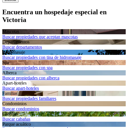
Encuentra un hospedaje especial en
Victoria
Mascotas
Buscar propiedades que aceptan mascotas
Departa­mentos
Buscar departamentos
Hidromasaje
Buscar propiedades con tina de hidromasaje
Spa
Buscar propiedades con spa
Alberca
Buscar propiedades con alberca
Apart-hoteles
Buscar apart-hoteles
Familias
Buscar propiedades familiares
Condominios
Buscar condominios
Cabañas
Buscar cabañas
Parque acuático