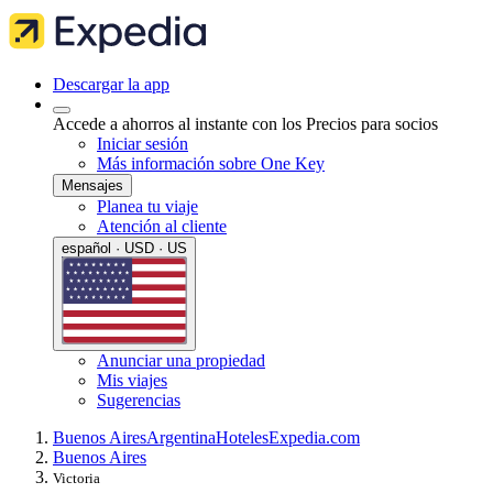
Descargar la app
Accede a ahorros al instante con los Precios para socios
Iniciar sesión
Más información sobre One Key
Mensajes
Planea tu viaje
Atención al cliente
español · USD · US
Anunciar una propiedad
Mis viajes
Sugerencias
Buenos Aires
Argentina
Hoteles
Expedia.com
Buenos Aires
Victoria