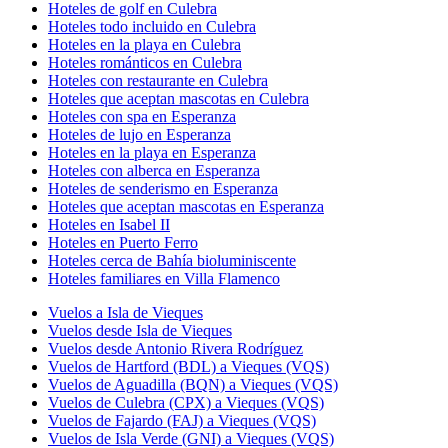
Hoteles de golf en Culebra
Hoteles todo incluido en Culebra
Hoteles en la playa en Culebra
Hoteles románticos en Culebra
Hoteles con restaurante en Culebra
Hoteles que aceptan mascotas en Culebra
Hoteles con spa en Esperanza
Hoteles de lujo en Esperanza
Hoteles en la playa en Esperanza
Hoteles con alberca en Esperanza
Hoteles de senderismo en Esperanza
Hoteles que aceptan mascotas en Esperanza
Hoteles en Isabel II
Hoteles en Puerto Ferro
Hoteles cerca de Bahía bioluminiscente
Hoteles familiares en Villa Flamenco
Vuelos a Isla de Vieques
Vuelos desde Isla de Vieques
Vuelos desde Antonio Rivera Rodríguez
Vuelos de Hartford (BDL) a Vieques (VQS)
Vuelos de Aguadilla (BQN) a Vieques (VQS)
Vuelos de Culebra (CPX) a Vieques (VQS)
Vuelos de Fajardo (FAJ) a Vieques (VQS)
Vuelos de Isla Verde (GNI) a Vieques (VQS)