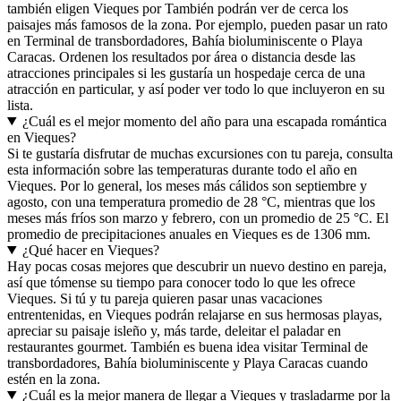
también eligen Vieques por También podrán ver de cerca los
paisajes más famosos de la zona. Por ejemplo, pueden pasar un rato
en Terminal de transbordadores, Bahía bioluminiscente o Playa
Caracas. Ordenen los resultados por área o distancia desde las
atracciones principales si les gustaría un hospedaje cerca de una
atracción en particular, y así poder ver todo lo que incluyeron en su
lista.
¿Cuál es el mejor momento del año para una escapada romántica
en Vieques?
Si te gustaría disfrutar de muchas excursiones con tu pareja, consulta
esta información sobre las temperaturas durante todo el año en
Vieques. Por lo general, los meses más cálidos son septiembre y
agosto, con una temperatura promedio de 28 °C, mientras que los
meses más fríos son marzo y febrero, con un promedio de 25 °C. El
promedio de precipitaciones anuales en Vieques es de 1306 mm.
¿Qué hacer en Vieques?
Hay pocas cosas mejores que descubrir un nuevo destino en pareja,
así que tómense su tiempo para conocer todo lo que les ofrece
Vieques. Si tú y tu pareja quieren pasar unas vacaciones
entrentenidas, en Vieques podrán relajarse en sus hermosas playas,
apreciar su paisaje isleño y, más tarde, deleitar el paladar en
restaurantes gourmet. También es buena idea visitar Terminal de
transbordadores, Bahía bioluminiscente y Playa Caracas cuando
estén en la zona.
¿Cuál es la mejor manera de llegar a Vieques y trasladarme por la