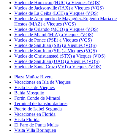
Vuelos de Humacao (HUC) a Vieques (VQS)
Vuelos de Jacksonville (JAX) a Vieques (VQS)
Vuelos de La Ceiba (LCE) a Vieques (VQS)
Vuelos de Aeropuerto de Mayagüez-Eugenio María de
Hostos (MAZ) a Vieques (VQS)
Vuelos de Orlando (MCO) a Vieques (VQS)
Vuelos de Miami (MIA) a Vieques (VQS)
Vuelos de Ponce (PSE) a Vieques (VQS)
Vuelos de San Juan (SIG) a Vieques (VQS)
Vuelos de San Juan (SJU) a Vieques (VQS)
Vuelos de Christiansted (STX) a Vieques (VQS)
Vuelos de San Juan (UAQ) a Vieques (VQS)
Vuelos de Santa Cruz (VVI) a Vieques (VQS)
Plaza Muñoz Rivera
Vacaciones en Isla de Vieques
Visita Isla de Vieques
Bahía Mosquito
Fortín Conde de Mirasol
Terminal de transbordadores
Puerto de Isabel Segunda
Vacaciones en Florida
Visita Florida
El Faro de Punta Mulas
Visita Villa Borinquen