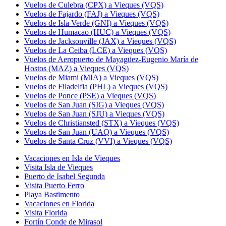
Vuelos de Culebra (CPX) a Vieques (VQS)
Vuelos de Fajardo (FAJ) a Vieques (VQS)
Vuelos de Isla Verde (GNI) a Vieques (VQS)
Vuelos de Humacao (HUC) a Vieques (VQS)
Vuelos de Jacksonville (JAX) a Vieques (VQS)
Vuelos de La Ceiba (LCE) a Vieques (VQS)
Vuelos de Aeropuerto de Mayagüez-Eugenio María de
Hostos (MAZ) a Vieques (VQS)
Vuelos de Miami (MIA) a Vieques (VQS)
Vuelos de Filadelfia (PHL) a Vieques (VQS)
Vuelos de Ponce (PSE) a Vieques (VQS)
Vuelos de San Juan (SIG) a Vieques (VQS)
Vuelos de San Juan (SJU) a Vieques (VQS)
Vuelos de Christiansted (STX) a Vieques (VQS)
Vuelos de San Juan (UAQ) a Vieques (VQS)
Vuelos de Santa Cruz (VVI) a Vieques (VQS)
Vacaciones en Isla de Vieques
Visita Isla de Vieques
Puerto de Isabel Segunda
Visita Puerto Ferro
Playa Bastimento
Vacaciones en Florida
Visita Florida
Fortín Conde de Mirasol