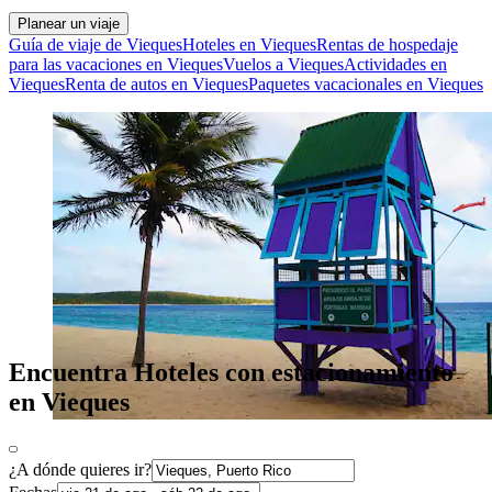
Planear un viaje
Guía de viaje de Vieques
Hoteles en Vieques
Rentas de hospedaje
para las vacaciones en Vieques
Vuelos a Vieques
Actividades en
Vieques
Renta de autos en Vieques
Paquetes vacacionales en Vieques
Encuentra Hoteles con estacionamiento
en Vieques
¿A dónde quieres ir?