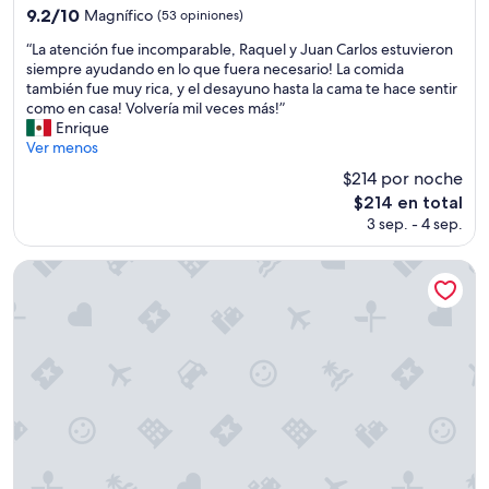
4.0
9.2
9.2/10
Magnífico
(53 opiniones)
estrellas
de
“
“La atención fue incomparable, Raquel y Juan Carlos estuvieron
10,
L
siempre ayudando en lo que fuera necesario! La comida
Magnífico,
a
también fue muy rica, y el desayuno hasta la cama te hace sentir
(53
a
como en casa! Volvería mil veces más!”
opiniones)
t
Enrique
e
Ver menos
n
$214 por noche
c
El
$214 en total
i
precio
3 sep. - 4 sep.
ó
actual
n
es
f
Orillas del Gutierrez
de
u
$214
e
i
n
c
o
m
p
a
r
a