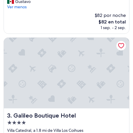
M
Gustavo
Excepcional,
u
Ver menos
(22
y
opiniones)
$82 por noche
l
El
$82 en total
i
precio
1 sep. - 2 sep.
n
actual
d
es
o
Galileo Boutique Hotel
de
t
$82
o
d
o
”
Galileo Boutique Hotel
3. Galileo Boutique Hotel
Propiedad
de
Villa Catedral, a 1.8 mi de Villa Los Coihues