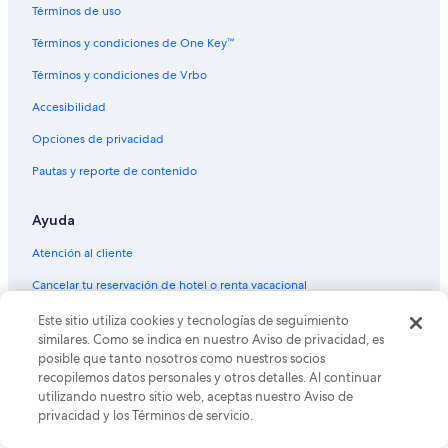
a
Hoteles en la playa en Playa Bonita
Términos de uso
m
Hoteles con alberca en Playa Bonita
e
Términos y condiciones de One Key™
n
Hoteles con restaurante en Playa Bonita
Términos y condiciones de Vrbo
o
s
Hoteles para fumadores en Playa Bonita
Accesibilidad
6
Hoteles que aceptan mascotas en Playa Bonita
g
Opciones de privacidad
r
Hoteles en Dina Huapi
a
Pautas y reporte de contenido
d
Cabañas en Golondrinas
o
Ayuda
Casas de huéspedes en Golondrinas
s
,
Hoteles en Golondrinas
Atención al cliente
o
j
Lodges en Golondrinas
Cancelar tu reservación de hotel o renta vacacional
a
Hoteles cerca de Teniente Luis Candelaria Int.
l
Cancelar tu vuelo
Este sitio utiliza cookies y tecnologías de seguimiento
á
similares. Como se indica en nuestro Aviso de privacidad, es
Hoteles cerca de Parque Ecoturístico Cerro Viejo
a
Plazos de reembolso
posible que tanto nosotros como nuestros socios
t
Hoteles en Llao Llao
recopilemos datos personales y otros detalles. Al continuar
Cómo usar un cupón de Expedia
i
utilizando nuestro sitio web, aceptas nuestro Aviso de
Hoteles en Belgrano
e
Documentos de viajes internacionales
privacidad y los Términos de servicio.
n
Apartamentos en San Carlos de Bariloche
d