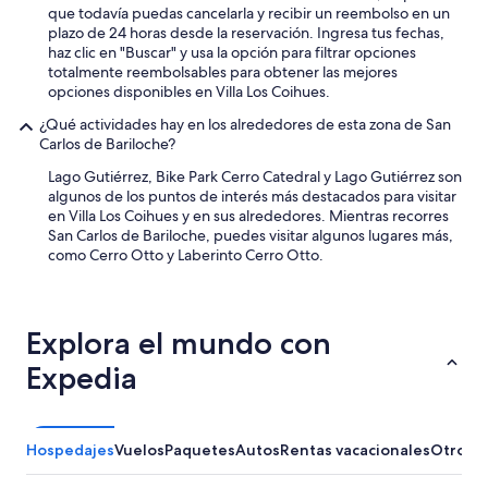
i
d
n
e
que todavía puedas cancelarla y recibir un reembolso en un
j
i
o
s
plazo de 24 horas desde la reservación. Ingresa tus fechas,
o
s
p
.
haz clic en "Buscar" y usa la opción para filtrar opciones
q
p
u
L
totalmente reembolsables para obtener las mejores
u
e
e
a
opciones disponibles en Villa Los Coihues.
e
n
d
h
n
s
e
¿Qué actividades hay en los alrededores de esta zona de San
a
o
a
t
Carlos de Bariloche?
b
p
d
e
i
Lago Gutiérrez, Bike Park Cerro Catedral y Lago Gutiérrez son
o
o
n
t
algunos de los puntos de interés más destacados para visitar
d
r
e
a
en Villa Los Coihues y en sus alrededores. Mientras recorres
í
.
r
c
San Carlos de Bariloche, puedes visitar algunos lugares más,
a
E
s
i
como Cerro Otto y Laberinto Cerro Otto.
e
n
o
ó
s
g
l
n
t
e
o
e
a
n
1
s
c
Explora el mundo con
e
2
p
i
r
m
e
Expedia
o
a
”
r
n
l
f
a
b
e
r
i
c
Hospedajes
Vuelos
Paquetes
Autos
Rentas vacacionales
Otros
s
e
t
e
n
a