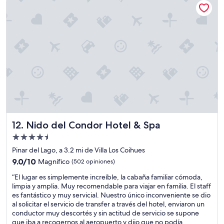
o
de
a
p
r
$98
e
e
f
n
r
u
t
s
e
r
o
l
e
n
a
g
a
t
a
l
e
d
f
n
e
u
c
l
e
i
a
m
ó
p
u
n
a
y
Nido del Condor Hotel & Spa
12. Nido del Condor Hotel & Spa
d
r
b
Propiedad
e
t
u
l
a
de
e
Pinar del Lago, a 3.2 mi de Villa Los Coihues
p
m
n
4.5
9.0
9.0/10
Magnífico
(502 opiniones)
e
e
a
estrellas
de
r
n
.
“
“El lugar es simplemente increíble, la cabaña familiar cómoda,
10,
s
t
H
E
limpia y amplia. Muy recomendable para viajar en familia. El staff
Magnífico,
o
o
i
l
es fantástico y muy servicial. Nuestro único inconveniente se dio
(502
n
.
c
l
al solicitar el servicio de transfer a través del hotel, enviaron un
opiniones)
a
E
i
u
conductor muy descortés y sin actitud de servicio se supone
l
x
m
g
que iba a recogernos al aeropuerto y dijo que no podía