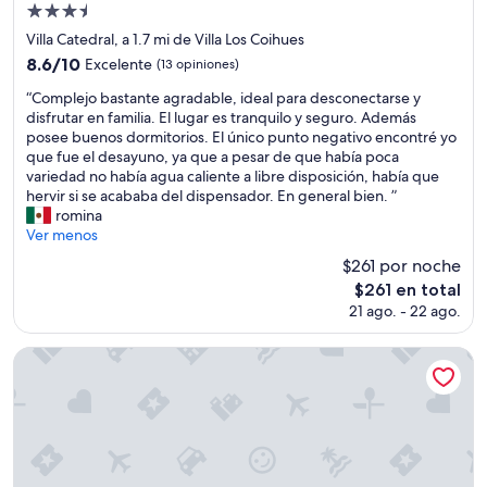
Propiedad
n
F
l
,
de
e
a
Villa Catedral, a 1.7 mi de Villa Los Coihues
e
l
c
3.5
8.6
8.6/10
Excelente
(13 opiniones)
s
i
a
estrellas
de
p
p
b
“
“Complejo bastante agradable, ideal para desconectarse y
10,
a
e
a
C
disfrutar en familia. El lugar es tranquilo y seguro. Además
Excelente,
c
f
ñ
o
posee buenos dormitorios. El único punto negativo encontré yo
(13
i
u
a
m
que fue el desayuno, ya que a pesar de que había poca
opiniones)
o
e
f
p
variedad no había agua caliente a libre disposición, había que
,
m
a
l
hervir si se acababa del dispensador. En general bien. ”
l
u
m
e
romina
i
y
i
j
Ver menos
m
a
l
o
$261 por noche
p
m
i
b
i
El
a
$261 en total
a
a
e
precio
b
r
21 ago. - 22 ago.
s
z
actual
l
c
t
a
es
e
ó
a
Altos del Nahuel
,
de
e
m
n
c
$261
n
o
t
a
t
d
e
l
o
a
a
e
d
,
g
f
o
l
r
a
e
i