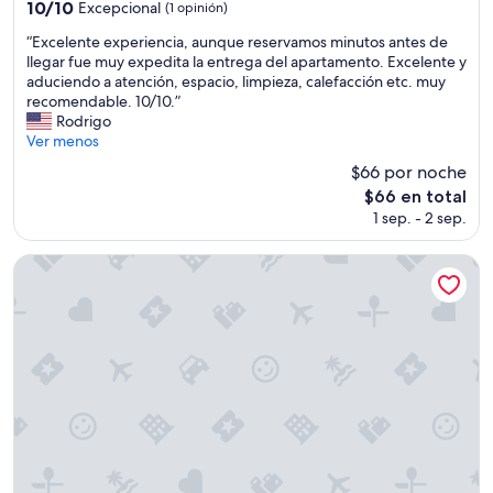
3.0
l
10.0
10/10
Excepcional
(1 opinión)
t
e
estrellas
v
de
e
m
“
“Excelente experiencia, aunque reservamos minutos antes de
e
10,
l
u
E
llegar fue muy expedita la entrega del apartamento. Excelente y
c
Excepcional,
c
l
x
aduciendo a atención, espacio, limpieza, calefacción etc. muy
e
(1
o
,
c
recomendable. 10/10.”
s
opinión)
n
d
e
Rodrigo
m
h
e
l
Ver menos
á
e
f
e
s
$66 por noche
r
á
n
!
El
m
$66 en total
c
t
”
precio
o
i
1 sep. - 2 sep.
e
actual
s
l
e
es
a
a
x
La Cascada Casa Patagónica by DON
de
v
c
p
$66
i
c
e
s
e
r
t
s
i
a
o
e
a
h
n
l
a
c
l
c
i
a
i
a
g
a
,
o
e
a
.