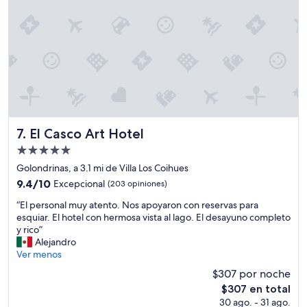
u
a
n
e
t
,
e
a
p
x
m
r
c
b
e
e
i
c
l
é
i
e
n
o
n
f
s
t
u
o
e
El Casco Art Hotel
7. El Casco Art Hotel
e
l
l
m
u
Propiedad
a
u
g
de
v
Golondrinas, a 3.1 mi de Villa Los Coihues
y
a
i
5.0
9.4
9.4/10
r
Excepcional
(203 opiniones)
r
s
estrellas
de
i
,
t
“
“El personal muy atento. Nos apoyaron con reservas para
10,
c
e
a
E
esquiar. El hotel con hermosa vista al lago. El desayuno completo
Excepcional,
a
x
y
l
y rico”
(203
,
c
u
p
Alejandro
opiniones)
y
e
b
e
Ver menos
e
l
i
r
l
e
$307 por noche
c
s
d
n
El
$307 en total
a
o
e
t
precio
c
30 ago. - 31 ago.
n
s