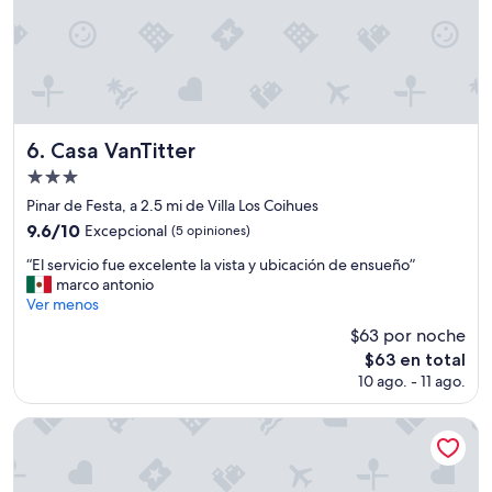
q
N
u
o
e
i
f
m
u
a
e
g
r
i
Casa VanTitter
6. Casa VanTitter
a
n
n
é
Propiedad
e
s
de
Pinar de Festa, a 2.5 mi de Villa Los Coihues
c
e
3.0
9.6
9.6/10
Excepcional
(5 opiniones)
e
m
estrellas
de
s
e
“
“El servicio fue excelente la vista y ubicación de ensueño”
10,
a
j
E
marco antonio
Excepcional,
r
a
l
Ver menos
(5
i
n
s
opiniones)
o
t
$63 por noche
e
!
e
El
$63 en total
r
L
a
precio
10 ago. - 11 ago.
v
a
t
actual
i
c
e
es
c
El Casco Art Hotel
o
n
de
i
m
c
$63
o
i
i
f
d
ó