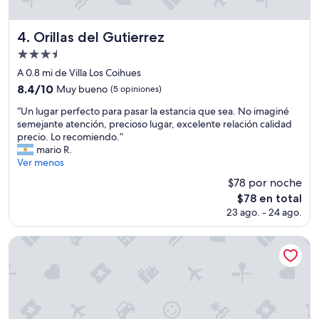
b
l
e
Orillas del Gutierrez
4. Orillas del Gutierrez
,
Propiedad
R
de
a
A 0.8 mi de Villa Los Coihues
q
3.5
8.4
8.4/10
Muy bueno
(5 opiniones)
u
estrellas
de
e
“
“Un lugar perfecto para pasar la estancia que sea. No imaginé
10,
l
U
semejante atención, precioso lugar, excelente relación calidad
Muy
y
n
precio. Lo recomiendo.”
bueno,
J
l
mario R.
(5
u
u
Ver menos
opiniones)
a
g
$78 por noche
n
a
El
$78 en total
C
r
precio
a
23 ago. - 24 ago.
p
actual
r
e
es
l
r
Estancia del Carmen
de
o
f
$78
s
e
e
c
s
t
t
o
u
p