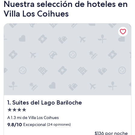
Nuestra selección de hoteles en
Villa Los Coihues
Suites del Lago Bariloche
Suites del Lago Bariloche
1. Suites del Lago Bariloche
Propiedad
de
A 1.3 mi de Villa Los Coihues
4.0
9.8
9.8/10
Excepcional
(24 opiniones)
estrellas
de
$136 por noche
10,