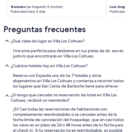
í
p
s
r
a
r
í
Gonzalo
(se hospedó 3 noches)
Luis Angel
(
e
q
a
Publicada hace 3 días
Publicada hac
c
c
u
d
o
o
e
a
m
g
h
s
Preguntas frecuentes
o
e
e
.
t
r
r
U
o
¿Qué clase de lugar es Villa Los Coihues?
n
v
n
d
o
i
a
a
Una zona perfecta para deslizarse en sus pistas de ski, eso es
s
r
h
s
justo lo que encontrarás en Villa Los Coihues.
a
s
a
l
l
i
b
a
¿Cuántos hoteles hay en Villa Los Coihues?
a
s
i
s
e
e
t
Reserva con Expedia uno de los 7 hoteles y otros
i
r
a
a
alojamientos en Villa Los Coihues y comienza a recorrer todos
n
o
c
c
los lugares que San Carlos de Bariloche tiene para ofrecer.
s
p
a
i
t
¿Si tengo que cancelar mi reservación de hotel en Villa Los
u
b
ó
a
Coihues, recibiré un reembolso?
e
a
n
l
r
b
d
a
¡Sí! Casi todas las reservaciones de habitaciones son
t
a
o
c
completamente reembolsables si se cancelan antes de la
o
d
b
i
fecha límite de cancelación del hospedaje, que en casi todos
y
e
l
o
los casos es un plazo de 24 o 48 horas antes de tu fecha para
d
l
e
n
el check-in. Si tu reservación no es reembolsable, es posible