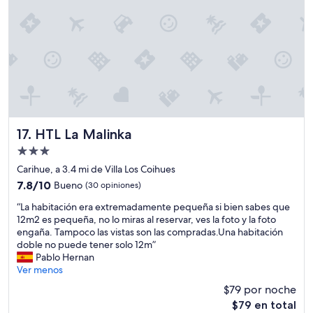
p
i
A
l
i
c
d
a
.
i
e
g
A
a
m
o
m
l
á
d
e
.
s
e
j
N
p
l
o
u
o
a
r
e
s
h
a
s
e
a
r
t
e
HTL La Malinka
17. HTL La Malinka
b
:
r
b
q
Propiedad
l
o
u
u
de
a
ú
e
Carihue, a 3.4 mi de Villa Los Coihues
e
s
n
3.0
n
7.8
7.8/10
Bueno
(30 opiniones)
n
a
i
o
estrellas
de
o
l
c
s
“
“La habitación era extremadamente pequeña si bien sabes que
10,
s
m
o
d
L
12m2 es pequeña, no lo miras al reservar, ves la foto y la foto
Bueno,
t
o
i
o
a
engaña. Tampoco las vistas son las compradas.Una habitación
(30
o
h
n
r
h
doble no puede tener solo 12m”
opiniones)
c
a
c
m
a
Pablo Hernan
ó
d
o
i
b
Ver menos
.
a
n
t
i
.
$79 por noche
s
v
o
t
.
El
u
$79 en total
e
r
a
.