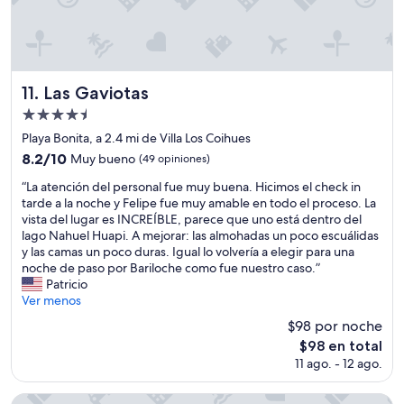
s
e
d
s
e
d
i
e
n
l
t
l
Las Gaviotas
11. Las Gaviotas
e
e
Propiedad
r
g
é
de
a
Playa Bonita, a 2.4 mi de Villa Los Coihues
s
r
4.5
8.2
8.2/10
Muy bueno
(49 opiniones)
t
f
estrellas
de
u
u
“
“La atención del personal fue muy buena. Hicimos el check in
10,
r
e
L
tarde a la noche y Felipe fue muy amable en todo el proceso. La
Muy
í
m
a
vista del lugar es INCREÍBLE, parece que uno está dentro del
bueno,
s
u
a
lago Nahuel Huapi. A mejorar: las almohadas un poco escuálidas
(49
t
y
t
y las camas un poco duras. Igual lo volvería a elegir para una
opiniones)
i
e
e
noche de paso por Bariloche como fue nuestro caso.”
c
x
n
Patricio
o
p
c
Ver menos
,
e
i
$98 por noche
l
d
ó
o
El
i
$98 en total
n
m
precio
t
11 ago. - 12 ago.
d
e
actual
a
e
j
es
l
l
Nido del Condor Hotel & Spa