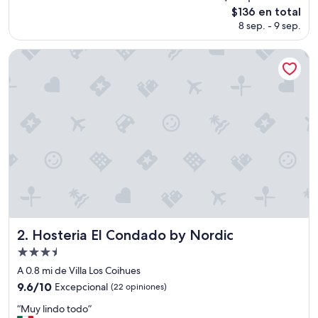
El
$136 en total
Excepcional,
precio
(24
8 sep. - 9 sep.
actual
opiniones)
es
Hosteria El Condado by Nordic
de
$136
Hosteria El Condado by Nordic
2. Hosteria El Condado by Nordic
Propiedad
de
A 0.8 mi de Villa Los Coihues
3.5
9.6
9.6/10
Excepcional
(22 opiniones)
estrellas
de
“
“Muy lindo todo”
10,