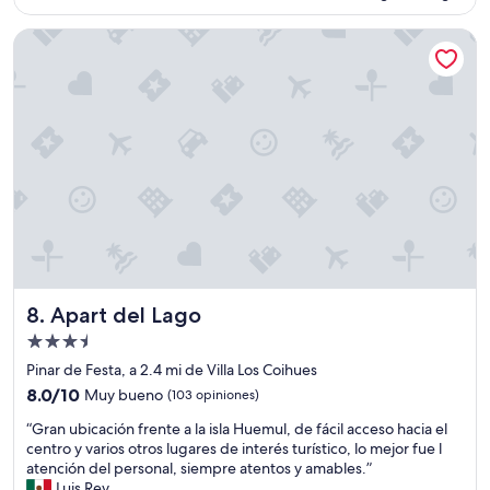
e
actual
i
a
a
r
es
ó
l
Apart del Lago
y
e
de
n
m
u
l
$307
d
u
n
a
e
y
o
c
e
a
h
i
n
t
a
ó
s
e
s
n
u
n
t
c
e
t
a
a
ñ
o
l
l
o
.
a
i
”
N
c
d
o
a
a
s
m
d
a
Apart del Lago
8. Apart del Lago
a
p
p
t
r
Propiedad
o
e
e
de
y
Pinar de Festa, a 2.4 mi de Villa Los Coihues
h
c
a
3.5
8.0
a
8.0/10
i
Muy bueno
(103 opiniones)
r
estrellas
de
c
o
o
“
“Gran ubicación frente a la isla Huemul, de fácil acceso hacia el
10,
e
.
n
G
centro y varios otros lugares de interés turístico, lo mejor fue l
Muy
s
L
c
r
atención del personal, siempre atentos y amables.”
bueno,
e
o
o
a
Luis Rey