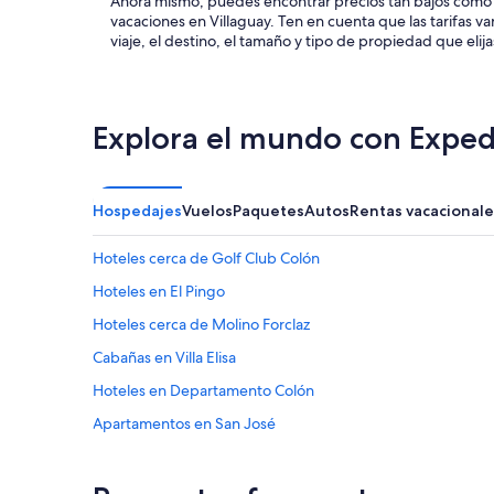
Ahora mismo, puedes encontrar precios tan bajos como
vacaciones en Villaguay. Ten en cuenta que las tarifas 
viaje, el destino, el tamaño y tipo de propiedad que elijas
Explora el mundo con Exped
Hospedajes
Vuelos
Paquetes
Autos
Rentas vacacionale
Hoteles cerca de Golf Club Colón
Hoteles en El Pingo
Hoteles cerca de Molino Forclaz
Cabañas en Villa Elisa
Hoteles en Departamento Colón
Apartamentos en San José
Hoteles en San José
Hoteles 3 estrellas en Colón