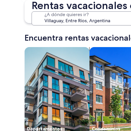
30 oct. - 1 nov.
Rentas vacacionales 
¿A dónde quieres ir?
Encuentra rentas vacacional
Buscar departamentos
Buscar condominio
Departamentos
Condominios