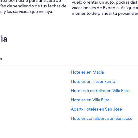
 $33 por noche para una casa de
vuelo o rentar un auto, podrás dis
varían dependiendo de tus fechas de
vacacionales de Expedia. Así que a
, y los servicios que incluya.
momento de planear tu próxima a
ia
s
Hoteles en Maciá
Hoteles en Hasenkamp
Hoteles 5 estrellas en Villa Elisa
Hoteles en Villa Elisa
Apart-Hoteles en San José
Hoteles con alberca en San José
Hoteles en Raíces al Norte
Hoteles 4 estrellas en Colón