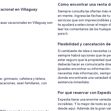
Cómo encontrar una renta de
acional en Villaguay
Siempre consulta las ofertas más r
en mente, ingresa las fechas de tu v
servicios que son imprescindibles
casas vacacionales en Villaguay son
te ayudará a seleccionar el mejor
leer los comentarios de los huéspe
para ti.
Flexibilidad y cancelación d
Si cambiaste de idea o necesitas ca
siempre habrá opciones que te per
estar seguro que la propiedad que r
deberás hacer es comunicarte dire
(puedes encontrar su información de 
necesitas más información, siemp
donde encontrarás una variedad de a
, gimnasio, cafetera y tetera,
asistencia inmediata.
acaciones, sean familiares, con
Por qué reservar con Expedi
Expedia tiene una enorme variedad
increíbles. Y lo mejor de todo es q
desde aquí. Además de la gran vari