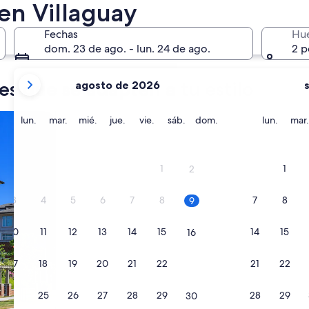
27 nov. - 29 nov.
en Villaguay
Fechas
Hu
dom. 23 de ago. - lun. 24 de ago.
2 p
tus
es que se adapten a tu estilo
agosto de 2026
meses
actuales
s
son
lunes
martes
miércoles
jueves
viernes
sábado
domingo
lunes
lun.
mar.
mié.
jue.
vie.
sáb.
dom.
lun.
mar.
August
2026
y
1
1
2
September
2026.
3
4
5
6
7
8
7
8
9
10
11
12
13
14
15
14
15
16
17
18
19
20
21
22
21
22
23
24
25
26
27
28
29
28
29
30