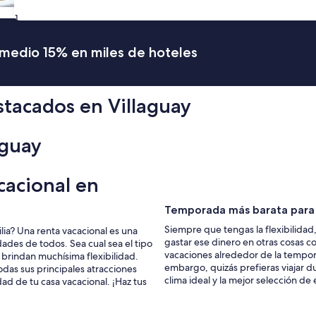
31
romedio 15% en miles de hoteles
stacados en Villaguay
aguay
cacional en
Temporada más barata para r
Siempre que tengas la flexibilida
lia? Una renta vacacional es una
gastar ese dinero en otras cosas co
ades de todos. Sea cual sea el tipo
vacaciones alrededor de la tempor
 brindan muchísima flexibilidad.
embargo, quizás prefieras viajar du
odas sus principales atracciones
clima ideal y la mejor selección de
ad de tu casa vacacional. ¡Haz tus