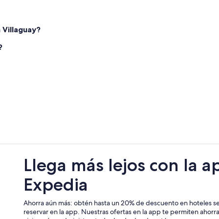
Cabañas en Colón
Hoteles con spa en Colón
 Villaguay?
Hoteles en la playa en Colón
?
Hoteles con alberca en Colón
Hoteles que aceptan mascotas en 
Cabañas en Concepción del Urugu
Hoteles en Concepción del Urugu
Hoteles cerca de Palacio San José
Cabañas en Liebig
Hoteles en Caseros
Llega más lejos con la a
Hoteles en Colonia Hocker
Expedia
Ahorra aún más: obtén hasta un 20% de descuento en hoteles se
reservar en la app. Nuestras ofertas en la app te permiten ahor