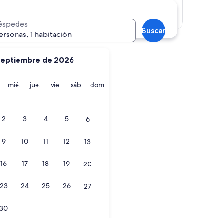
Mostrar mapa
éspedes
Buscar
ersonas, 1 habitación
septiembre de 2026
martes
miércoles
jueves
viernes
sábado
domingo
mié.
jue.
vie.
sáb.
dom.
2
3
4
5
6
9
10
11
12
13
16
17
18
19
20
23
24
25
26
27
30