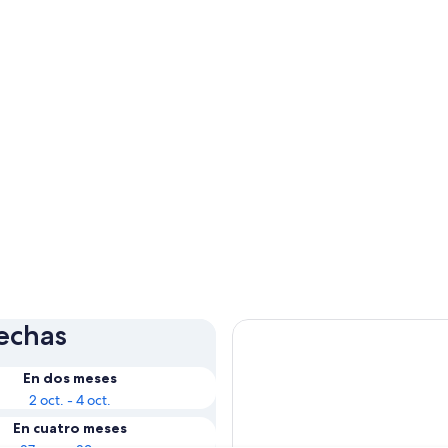
fechas
En dos meses
2 oct. - 4 oct.
En cuatro meses