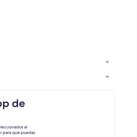
Colón
ay
ay
pp de
leccionados al
rar para que puedas