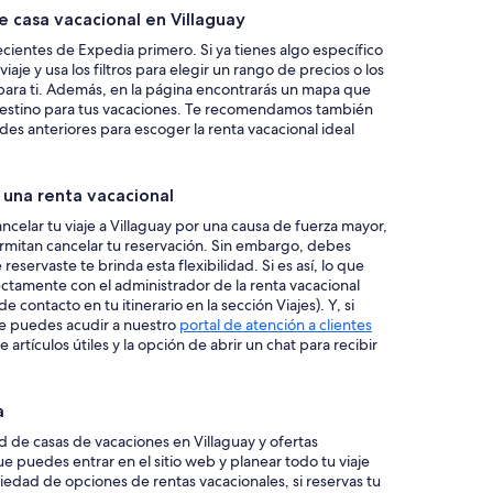
 casa vacacional en Villaguay
ecientes de Expedia primero. Si ya tienes algo específico
iaje y usa los filtros para elegir un rango de precios o los
 para ti. Además, en la página encontrarás un mapa que
 destino para tus vacaciones. Te recomendamos también
des anteriores para escoger la renta vacacional ideal
e una renta vacacional
ncelar tu viaje a Villaguay por una causa de fuerza mayor,
mitan cancelar tu reservación. Sin embargo, debes
eservaste te brinda esta flexibilidad. Si es así, lo que
ctamente con el administrador de la renta vacacional
contacto en tu itinerario en la sección Viajes). Y, si
re puedes acudir a nuestro
portal de atención a clientes
rtículos útiles y la opción de abrir un chat para recibir
a
 de casas de vacaciones en Villaguay y ofertas
ue puedes entrar en el sitio web y planear todo tu viaje
edad de opciones de rentas vacacionales, si reservas tu