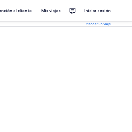
nción al cliente
Mis viajes
Iniciar sesión
Planear un viaje