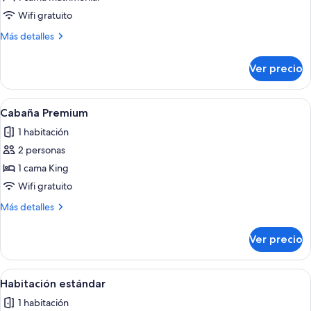
fotos
de
Wifi gratuito
Habitación
Más
Más detalles
detalles
sobre
Ver precio
Habitación
Abrir
Un interior moderno con zona de come
15
Cabaña Premium
todas
1 habitación
las
2 personas
fotos
de
1 cama King
Cabaña
Wifi gratuito
Premium
Más
Más detalles
detalles
sobre
Ver precio
Cabaña
Premium
Abrir
Un dormitorio con cabecera de madera
4
Habitación estándar
todas
1 habitación
las