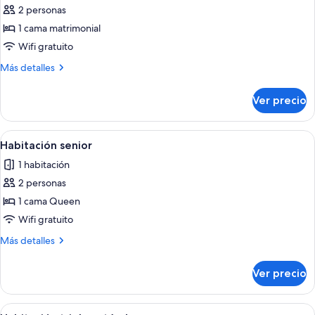
2 personas
fotos
de
1 cama matrimonial
Habitación
Wifi gratuito
estándar
Más
Más detalles
detalles
sobre
Ver precio
Habitación
estándar
Abrir
Un dormitorio con una cama grande, c
9
Habitación senior
todas
1 habitación
las
2 personas
fotos
de
1 cama Queen
Habitación
Wifi gratuito
senior
Más
Más detalles
detalles
sobre
Ver precio
Habitación
senior
Abrir
Una habitación con dos camas, techo 