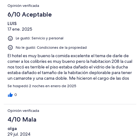
Opinión verificada
6/10 Aceptable
LUIS
17 ene. 2025
Le gustó: Servicio y personal
No le gustó: Condiciones de la propiedad
El hotel es muy bueno la comida excelente el tema de darle de
comer a los colibríes es muy bueno pero la habitacion 208 la cual
nos tocó es terrible el piso estaba dañado el vidrio de la ducha
estaba dañado el tamaño de la habitación deplorable para tener
un camarote y una cama doble. Me hicieron el cargo de las dos
noches de hotel antes de mi llegada a las 10 am me pareció
Se hospedó 2 noches en enero de 2025
extraño ya que siempre uso a expedia para mis reservas y
siempre pago en recepción, no deberían poner en servicio esa
0
habitcion 208 por respeto al huésped sinceramente
Opinión verificada
4/10 Mala
olga
29 jul. 2024