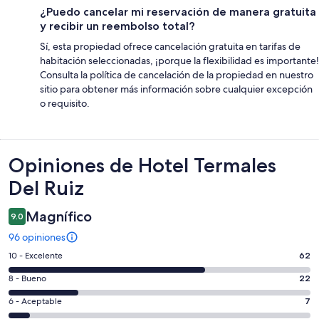
¿Puedo cancelar mi reservación de manera gratuita
y recibir un reembolso total?
Sí, esta propiedad ofrece cancelación gratuita en tarifas de
habitación seleccionadas, ¡porque la flexibilidad es importante!
Consulta la política de cancelación de la propiedad en nuestro
sitio para obtener más información sobre cualquier excepción
o requisito.
Opiniones
Opiniones de Hotel Termales
Del Ruiz
Magnífico
9.0
96 opiniones
Puntuación
10 - Excelente
62
de
Puntuación
8 - Bueno
22
10,
de
es
Puntuación
6 - Aceptable
7
8,
decir,
de