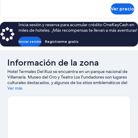
sobre
Ver precio
Habitación
presidencial
Inicia sesión y reserva para acumular crédito OneKeyCash en
miles de hoteles. ¡Más recompensas te llevan a más aventuras!
Iniciar sesión
Registrarme gratis
Información de la zona
Hotel Termales Del Ruiz se encuentra en un parque nacional de
Villamaría. Museo del Oro y Teatro Los Fundadores son lugares
culturales destacados, y algunos de los sitios emblemáticos del
área incluyen Torre de El Cable y Plaza Bolívar. También vale la
Ver más
pena conocer Centro Cultural del Café y Centro histórico de
Manizales.
Visita nuestra guía de Villamaría