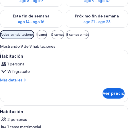
ago 8 - ago 9
ago 9 - ago 10
Consulta la disponibilidad para este fin de semana ago 14 - ag
Consulta la disponibilidad pa
Este fin de semana
Próximo fin de semana
ago 14 - ago 16
ago 21 - ago 23
Filtros
Todas las habitaciones
1 cama
2 camas
3 camas o más
disponibles
para
Mostrando 9 de 9 habitaciones
las
Abrir
Wifi gratis y ropa de cama
6
Habitación
habitaciones
todas
1 persona
las
Wifi gratuito
fotos
de
Más
Más detalles
detalles
Habitación
sobre
Ver precio
Habitación
Abrir
Wifi gratis y ropa de cama
3
Habitación
todas
2 personas
las
1 cama matrimonial