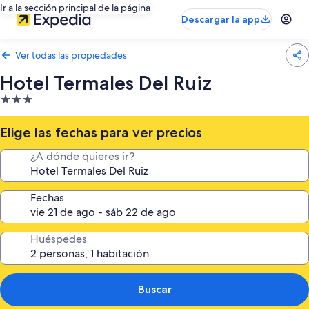
Ir a la sección principal de la página
Descargar la app
Ver todas las propiedades
Hotel Termales Del Ruiz
Propiedad
de
3.0
Elige las fechas para ver precios
estrellas
¿A dónde quieres ir?
Fechas
Huéspedes
Buscar