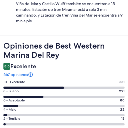
Viña del Mar y Castillo Wulff también se encuentran a 15
minutos. Estación de tren Miramar está a solo 3 min
caminando, y Estación de tren Viña del Mar se encuentra a 9
min a pie.
Opiniones
Opiniones de Best Western
Marina Del Rey
Excelente
8.6
667 opiniones
Puntuación
10 - Excelente
331
de
Puntuación
8 - Bueno
221
10,
de
es
Puntuación
6 - Aceptable
80
8,
decir,
de
es
Puntuación
4 - Malo
22
Excelente.
6,
decir,
de
Basada
es
Puntuación
2 - Terrible
13
Bueno.
4,
en
decir,
de
Basada
es