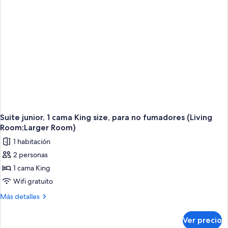
Smoking
Non
Smoking
Suite junior, 1 cama King size, para no fumadores (Living
Room;Larger Room)
1 habitación
2 personas
1 cama King
Wifi gratuito
Más
Más detalles
detalles
sobre
Ver precio
Suite