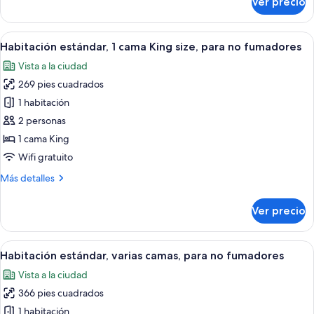
Ver precio
Habitación
fumadores
estándar,
2
Abrir
Caja de seguridad en la habitación, escr
4
camas
Habitación estándar, 1 cama King size, para no fumadores
todas
individuales,
Vista a la ciudad
para
las
no
269 pies cuadrados
fotos
fumadores
de
1 habitación
Habitación
2 personas
estándar,
1 cama King
1
Wifi gratuito
cama
Más
Más detalles
King
detalles
size,
sobre
Ver precio
para
Habitación
estándar,
no
1
Abrir
Habitación de hotel con dos camas, un 
fumadores
2
cama
Habitación estándar, varias camas, para no fumadores
todas
King
Vista a la ciudad
size,
las
para
366 pies cuadrados
fotos
no
de
1 habitación