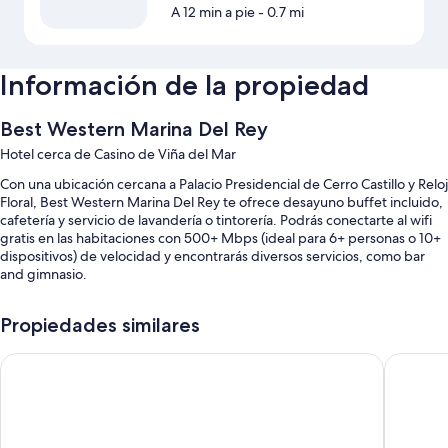
A 12 min a pie
- 0.7 mi
Información de la propiedad
Best Western Marina Del Rey
Hotel cerca de Casino de Viña del Mar
Con una ubicación cercana a Palacio Presidencial de Cerro Castillo y Reloj
Floral, Best Western Marina Del Rey te ofrece desayuno buffet incluido,
cafetería y servicio de lavandería o tintorería. Podrás conectarte al wifi
gratis en las habitaciones con 500+ Mbps (ideal para 6+ personas o 10+
dispositivos) de velocidad y encontrarás diversos servicios, como bar
and gimnasio.
También encontrarás otros servicios, como:
Propiedades similares
Estacionamiento gratis
Pullman Viña del Mar San Martín
Veranda 
10 salas de juntas, elevador y no se permite fumar en la propiedad
Servicio de concierge, área con computadoras y recepción
disponible las 24 horas
Los huéspedes dejan muy buenas opiniones sobre aspectos como la