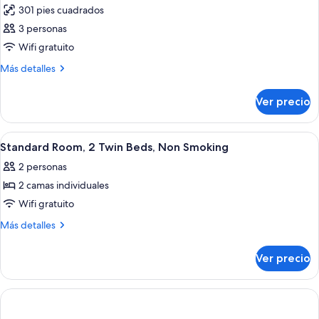
301 pies cuadrados
las
3 personas
fotos
de
Wifi gratuito
Habitación
Más
Más detalles
detalles
sobre
Ver precio
Habitación
Abrir
Habitación de hotel con dos camas, un e
9
Standard Room, 2 Twin Beds, Non Smoking
todas
2 personas
las
2 camas individuales
fotos
de
Wifi gratuito
Standard
Más
Más detalles
Room,
detalles
sobre
2
Ver precio
Standard
Twin
Room,
Beds,
2
Non
Twin
Beds,