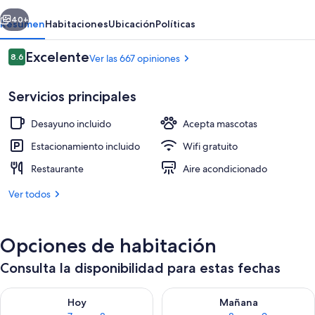
Del
erior
Siguiente
Rey
40+
Resumen
Habitaciones
Ubicación
Políticas
Opiniones
Excelente
8.6
Ver las 667 opiniones
8.6 de 10,
Servicios principales
Desayuno incluido
Acepta mascotas
Estacionamiento incluido
Wifi gratuito
Restaurante
Aire acondicionado
Vista desde la propiedad
Ver todos
Opciones de habitación
Consulta la disponibilidad para estas fechas
Consulta la disponibilidad para hoy ago 7 - ago 8
Consulta la disponibilidad pa
Hoy
Mañana