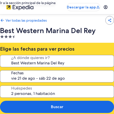
Ir a la sección principal de la página
Descargar la app
Ver todas las propiedades
Best Western Marina Del Rey
Propiedad
de
3.5
Elige las fechas para ver precios
estrellas
¿A dónde quieres ir?
Fechas
Huéspedes
Buscar