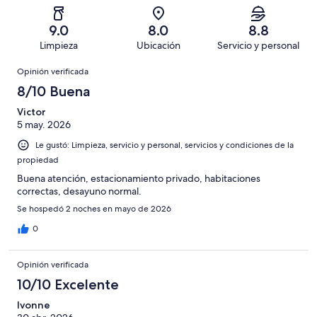
331
Aceptable.
2,
en
decir,
de
Basada
es
221
Malo.
9.0
8.0
8.8
667
en
decir,
de
Basada
Limpieza
Ubicación
Servicio y personal
opiniones
80
Terrible.
667
en
Opiniones
de
Basada
opiniones
Opinión verificada
22
667
en
de
8/10 Buena
opiniones
13
667
de
Victor
opiniones
5 may. 2026
667
opiniones
Le gustó: Limpieza, servicio y personal, servicios y condiciones de la
propiedad
Buena atención, estacionamiento privado, habitaciones
correctas, desayuno normal.
Se hospedó 2 noches en mayo de 2026
0
Opinión verificada
10/10 Excelente
Ivonne