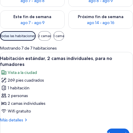
ago 7 - ago 8
ago 8 - ago 9
Consulta la disponibilidad para este fin de semana ago 7 - ag
Consulta la disponibilidad par
Este fin de semana
Próximo fin de semana
ago 7 - ago 9
ago 14 - ago 16
Filtros
Todas las habitaciones
2 camas
1 cama
disponibles
para
Mostrando 7 de 7 habitaciones
las
Abrir
Habitación de hotel con dos camas, un e
4
Habitación estándar, 2 camas individuales, para no
habitaciones
todas
fumadores
las
Vista a la ciudad
fotos
269 pies cuadrados
de
1 habitación
Habitación
estándar,
2 personas
2
2 camas individuales
camas
Wifi gratuito
individuales,
Más
Más detalles
para
detalles
no
sobre