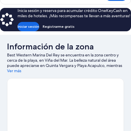
junior,
1
Inicia sesión y reserva para acumular crédito OneKeyCash en
cama
miles de hoteles. ¡Más recompensas te llevan a más aventuras!
King
size,
Iniciar sesión
Registrarme gratis
para
no
fumadores
Información de la zona
(Living
Room;Larger
Best Western Marina Del Rey se encuentra en la zona centro y
Room)
cerca de la playa, en Viña del Mar. La belleza natural del área
puede apreciarse en Quinta Vergara y Playa Acapulco, mientras
que Anfiteatro de la Quinta Vergara y Museo La Sebastiana (Casa
Ver más
de Pablo Neruda) son lugares culturales destacados. También
puedes darte una vuelta por Reloj Floral y Casino de Viña del
Mar.
Visita nuestra guía de Viña del Mar