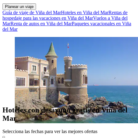
Planear un viaje
Guía de viaje de Viña del Mar
Hoteles en Viña del Mar
Rentas de
hospedaje para las vacaciones en Viña del Mar
Vuelos a Viña del
Mar
Renta de autos en Viña del Mar
Paquetes vacacionales en Viña
del Mar
Hoteles con desayuno gratis en Viña del
Mar
Selecciona las fechas para ver las mejores ofertas