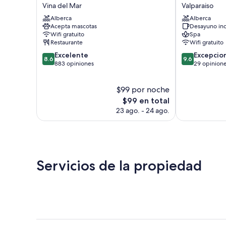
Viña
Palacio
Vina del Mar
Valparaiso
del
Astoreca
Alberca
Alberca
Mar
Valparaiso
Acepta mascotas
Desayuno inc
San
Wifi gratuito
Spa
Martín
Restaurante
Wifi gratuito
Vina
8.6
9.6
Excelente
Excepcio
del
8.6
9.6
de
de
883 opiniones
29 opinion
Mar
10,
10,
Excelente,
Excepcional,
$99 por noche
883
29
opiniones
El
opiniones
$99 en total
precio
23 ago. - 24 ago.
actual
es
de
$99
Servicios de la propiedad