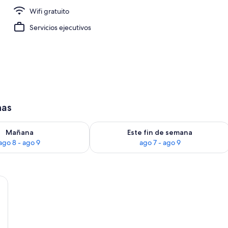
Wifi gratuito
ino
Servicios ejecutivos
has
isponibilidad para mañana ago 8 - ago 9
Consulta la disponibilidad para este 
Mañana
Este fin de semana
ago 8 - ago 9
ago 7 - ago 9
 matrimonial o 2 individuales | Caja de seguridad en la habitación y espacio