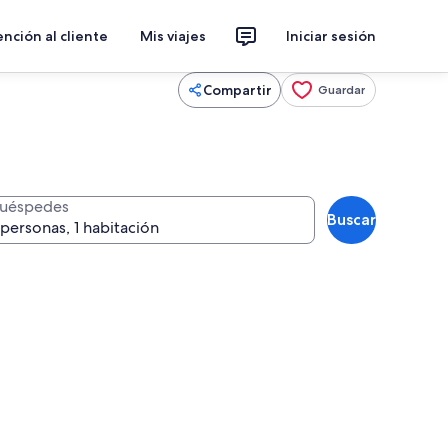
nción al cliente
Mis viajes
Iniciar sesión
Compartir
Guardar
uéspedes
Buscar