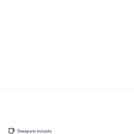
Alimentos y 
Alberca al ai
Desayuno incluido