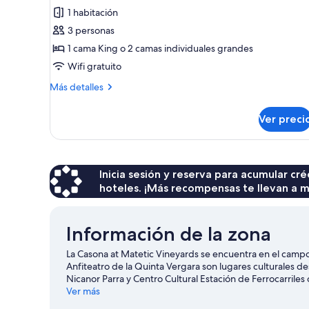
1 habitación
Habitación
estándar
3 personas
con
1 cama King o 2 camas individuales grandes
1
Wifi gratuito
cama
Más
Más detalles
matrimonial
detalles
o
sobre
Ver preci
Habitación
2
estándar
individuales
con
1
cama
Inicia sesión y reserva para acumular c
matrimonial
hoteles. ¡Más recompensas te llevan a m
o
2
individuales
Información de la zona
La Casona at Matetic Vineyards se encuentra en el campo
Anfiteatro de la Quinta Vergara son lugares culturales d
Nicanor Parra y Centro Cultural Estación de Ferrocarrile
Ver más