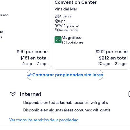
Miramar
Convention Center
Otros de los servicios que también encontrarás son:
Hotel
Vina del Mar
&
Baños con regaderas tipo lluvia y amenidades de baño gratuitas
luido
Convention
Alberca
Spa
Televisiones LED de 35 pulgadas con canales por cable
Center
Wifi gratuito
Vina
Patios privados, armarios o clósets y áreas de descanso indepe
Restaurante
nal
del
es
9.2
Mar
Magnífico
9.2
de
981 opiniones
10,
$181 por noche
$212 por noche
Magnífico,
El
El
$181 en total
$212 en total
981
precio
precio
opiniones
6 sep. - 7 sep.
20 ago. - 21 ago.
actual
actual
es
es
Comparar propiedades similares
de
de
$181
$212
Internet
Disponible en todas las habitaciones: wifi gratis
Disponible en algunas áreas comunes: wifi gratis
Ver todos los servicios de la propiedad