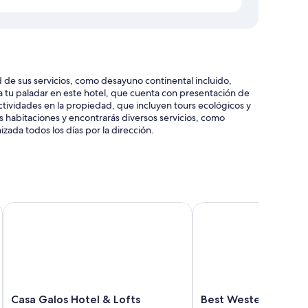
 de sus servicios, como desayuno continental incluido,
ta tu paladar en este hotel, que cuenta con presentación de
actividades en la propiedad, que incluyen tours ecológicos y
las habitaciones y encontrarás diversos servicios, como
zada todos los días por la dirección.
n Center
Casa Galos Hotel & Lofts
Best Western Marina D
ra compra de tours o entradas
n de bodas
amenidades que incluyen alberca privada y espacio para
o área de descanso independiente y área de comedor
Casa
Best
Casa Galos Hotel & Lofts
Best Western Marina