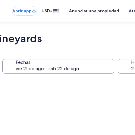
•
Abrir app
USD
Anunciar una propiedad
Ate
Vineyards
Fechas
H