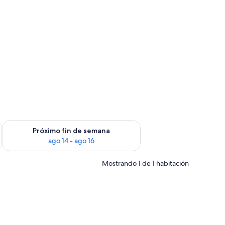
fin de semana ago 7 - ago 9
Consulta la disponibilidad para el próximo fin de semana ago 
Próximo fin de semana
ago 14 - ago 16
Mostrando 1 de 1 habitación
 para trabajar con laptop