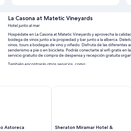
La Casona at Matetic Vineyards
Hotel junto al mar
Hospédate en La Casona at Matetic Vineyards y aprovecha la calidad
bodega de vinos junto a la propiedad y bar junto a la alberca. Delei
vinos, tours a bodegas de vino y viñedo. Disfruta de las diferentes 
senderismo a pie o en bicicleta. Podrás conectarte al wifi gratis en 
servicio gratuito de compra de despensa y recepción gratuita organi
También encontrarás otros servicios, como:
Alberca al aire libre por temporada con camastros
Estacionamiento gratis
 Astoreca
Sheraton Miramar Hotel & Conventio
Uso gratuito de bicicletas, café o té en el lobby y asistencia pa
Salón de fiestas, muebles de exterior y servicio de organizació
Características de la habitación
Todas las habitaciones cuentan con muebles diferentes, y ofrecen 
trabajar con laptop, además de algunos detalles adicionales, com
Sheraton
independiente.
io Astoreca
Sheraton Miramar Hotel &