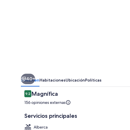
Matetic
Vineyards
40+
Resumen
Habitaciones
Ubicación
Políticas
Opiniones
Magnífica
9.2
9.2 de 10,
156 opiniones externas
Servicios principales
Alberca