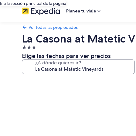
Ir a la sección principal de la página
Planea tu viaje
Ver todas las propiedades
La Casona at Matetic 
Propiedad
de
Elige las fechas para ver precios
3.0
¿A dónde quieres ir?
estrellas
Galería
de
fotos
de
La
Casona
at