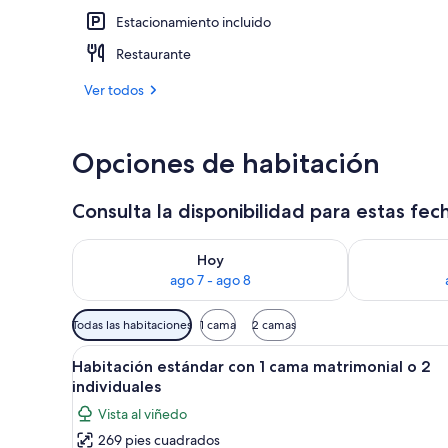
Estacionamiento incluido
Bodega de v
Restaurante
Ver todos
Opciones de habitación
Consulta la disponibilidad para estas fec
Consulta la disponibilidad para hoy ago 7 - ago 8
Consulta la d
Hoy
ago 7 - ago 8
Filtros
Todas las habitaciones
1 cama
2 camas
disponibles
Abrir
Habitación estándar con 1 cama
para
8
Habitación estándar con 1 cama matrimonial o 2
todas
las
individuales
las
habitaciones
Vista al viñedo
fotos
269 pies cuadrados
de