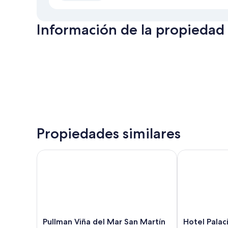
Información de la propiedad
Propiedades similares
Pullman Viña del Mar San Martín
Hotel Palacio
Pullman
Hotel
Pullman Viña del Mar San Martín
Hotel Palac