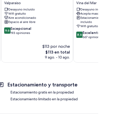
Galos
Western
Valparaiso
Vina del Mar
Hotel
Marina
Desayuno incluido
Desayuno incluido
&
Del
Wifi gratuito
Acepta mascotas
Lofts
Rey
Aire acondicionado
Estacionamiento
Valparaiso
Vina
Espacio al aire libre
incluido
del
ndientes
Wifi gratuito
9.6
Excepcional
Mar
9.6
8.6
Excelente
de
193 opiniones
8.6
de
667 opiniones
10,
10,
Excepcional,
$113 por noche
$
Excelente,
193
667
opiniones
El
$113 en total
opiniones
precio
9 ago. - 10 ago.
actual
es
de
$113
Estacionamiento y transporte
Estacionamiento gratis en la propiedad
Estacionamiento limitado en la propiedad