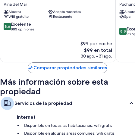
Viña
Mae
Vina del Mar
Puchunc
del
Puchunc
Baños con tinas con regadera y secadoras de cabello
Alberca
Acepta mascotas
Alberc
Mar
Wifi gratuito
Restaurante
Spa
Smart TVs con canales por cable
San
Martín
8.6
Excelente
Calefacción, servicio de limpieza diario y teléfonos
8.6
8.8
Vina
Exc
de
883 opiniones
8.8
de
del
98 o
10,
10,
Mar
Excelente,
$99 por noche
Excelent
883
El
$99 en total
98
opiniones
precio
opinion
30 ago. - 31 ago.
actual
es
Comparar propiedades similares
de
$99
Más información sobre esta
propiedad
Servicios de la propiedad
Internet
Disponible en todas las habitaciones: wifi gratis
Disponible en algunas áreas comunes: wifi gratis