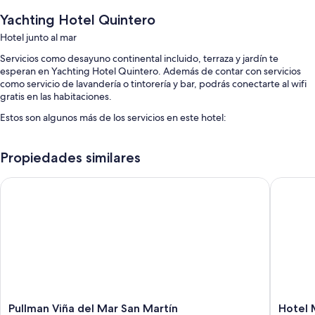
Yachting Hotel Quintero
Hotel junto al mar
Servicios como desayuno continental incluido, terraza y jardín te
esperan en Yachting Hotel Quintero. Además de contar con servicios
como servicio de lavandería o tintorería y bar, podrás conectarte al wifi
gratis en las habitaciones.
Estos son algunos más de los servicios en este hotel:
Alberca al aire libre
Propiedades similares
Servicio de concierge, salas de juntas y caja de seguridad en la
recepción
Pullman Viña del Mar San Martín
Hotel M
Elevador, resguardo de equipaje y no se permite fumar en la
propiedad
Recepción disponible las 24 horas y salón de banquetes
Características de la habitación
Todas las habitaciones de Yachting Hotel Quintero cuentan con
amenidades que incluyen wifi gratis y caja de seguridad, así como
minibar y servicio a la habitación.
Pullman
Hotel
Pullman Viña del Mar San Martín
Hotel
Otros de los servicios que también disfrutarás son: