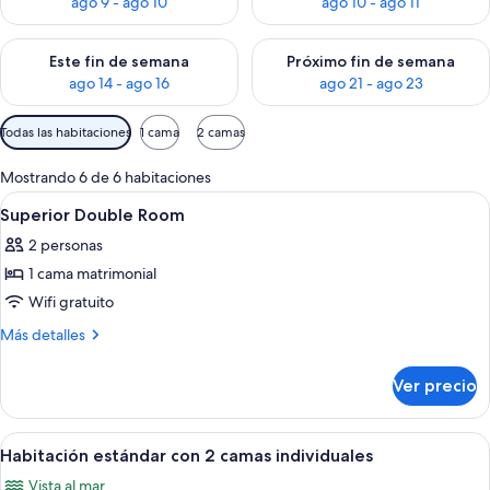
ago 9 - ago 10
ago 10 - ago 11
Consulta la disponibilidad para este fin de semana ago 14 - ag
Consulta la disponibilidad pa
Este fin de semana
Próximo fin de semana
ago 14 - ago 16
ago 21 - ago 23
Filtros
Todas las habitaciones
1 cama
2 camas
disponibles
para
Mostrando 6 de 6 habitaciones
las
Abrir
Una habitación de hotel moderna con un
2
Superior Double Room
habitaciones
todas
2 personas
las
1 cama matrimonial
fotos
de
Wifi gratuito
Superior
Más
Más detalles
Double
detalles
sobre
Room
Ver precio
Superior
Double
Room
Abrir
Habitación de hotel con dos camas, un 
5
Habitación estándar con 2 camas individuales
todas
Vista al mar