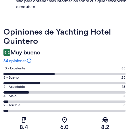
sitio para obtener más información sobre cualquier excepción
o requisito.
Opiniones
Opiniones de Yachting Hotel
Quintero
Muy bueno
8.2
84 opiniones
Puntuación
10 - Excelente
35
de
Puntuación
8 - Bueno
25
10,
de
es
Puntuación
6 - Aceptable
18
8,
decir,
de
es
Puntuación
4 - Malo
3
Excelente.
6,
decir,
de
Basada
es
Puntuación
2 - Terrible
3
Bueno.
4,
en
decir,
de
Basada
es
35
Aceptable.
2,
en
decir,
de
Basada
es
25
Malo.
8.4
6.0
8.2