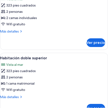
las
323 pies cuadrados
fotos
de
2 personas
Habitación
2 camas individuales
estándar
Wifi gratuito
con
Más
Más detalles
2
detalles
camas
sobre
Ver precio
Habitación
individuales
estándar
con
Abrir
Una habitación de hotel moderna con un
5
2
Habitación doble superior
todas
camas
Vista al mar
individuales
las
323 pies cuadrados
fotos
de
2 personas
Habitación
1 cama matrimonial
doble
Wifi gratuito
superior
Más
Más detalles
detalles
sobre