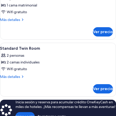
1 cama matrimonial
Wifi gratuito
Más
Más detalles
detalles
sobre
Ver precio
Business
Abrir
Habitación de hotel con dos camas, un e
5
Standard Twin Room
todas
2 personas
las
2 camas individuales
fotos
de
Wifi gratuito
Standard
Más
Más detalles
Twin
detalles
sobre
Room
Ver precio
Standard
Twin
Room
Inicia sesión y reserva para acumular crédito OneKeyCash en
miles de hoteles. ¡Más recompensas te llevan a más aventuras!