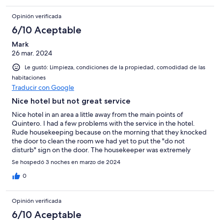
incredible views of the sea, which we enjoyed very much. The
staff were super kind and nice, greeting us with smiles all the
Opinión verificada
time. The breakfast was simple but delicious, but the quality of
food at the restaurant was average, not meeting my
6/10 Aceptable
expectations. (You can find better quality food with the same
Mark
menu in Santiago. The pisco sour was delicious though.) The
26 mar. 2024
neighborhood is not touristy, which we liked because we dislike
crowded places. However, for that reason, it was difficult to find
Le gustó: Limpieza, condiciones de la propiedad, comodidad de las
any good restaurants near the hotel. To sum up, overall it was a
habitaciones
nice place for a short family trip in a secluded and quiet place.
Traducir con Google
Nice hotel but not great service
Nice hotel in an area a little away from the main points of
Quintero. I had a few problems with the service in the hotel.
Rude housekeeping because on the morning that they knocked
the door to clean the room we had yet to put the "do not
disturb" sign on the door. The housekeeper was extremely
rude. The next day after the room had been cleaned there were
Se hospedó 3 noches en marzo de 2024
no towels in the room. I called reception (after i had got out of
the shower!) and it took more than 20 minutes for towels to
0
arrive. We had problems charging bills to the room and again
the staff were rude and not very helpful. On check out I was
Opinión verificada
told that I couldn't use a foreign debit card to pay the bill to pay
in US dollars to not pay tax (as a foreign tourist). This is only
6/10 Aceptable