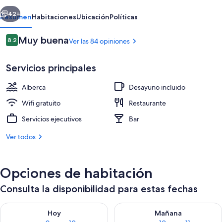
erior
Siguiente
42+
Resumen
Habitaciones
Ubicación
Políticas
Opiniones
Muy buena
8.2
Ver las 84 opiniones
8.2 de 10,
Servicios principales
Alberca
Desayuno incluido
Wifi gratuito
Restaurante
Servicios ejecutivos
Bar
Habitación doble superior | 4 habitaci
Ver todos
Opciones de habitación
Consulta la disponibilidad para estas fechas
Consulta la disponibilidad para hoy ago 9 - ago 10
Consulta la disponibilidad par
Hoy
Mañana