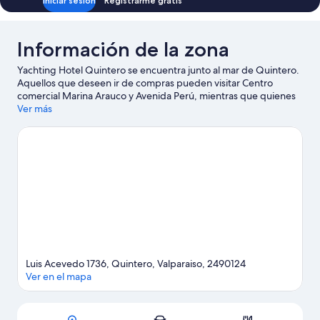
Iniciar sesión
Registrarme gratis
Información de la zona
Yachting Hotel Quintero se encuentra junto al mar de Quintero.
Aquellos que deseen ir de compras pueden visitar Centro
comercial Marina Arauco y Avenida Perú, mientras que quienes
quieran apreciar la belleza natural del área pueden ir a Parque
Ver más
ecológico La Isla y Posada del Parque. También vale la pena
conocer Caleta Horcon y Aquapark Aviva. Encontrarás muchas
opciones para disfrutar del agua con actividades como surf o
bodyboard.
Visita nuestra guía de Quintero
Luis Acevedo 1736, Quintero, Valparaiso, 2490124
Ver en el mapa
Sección del mapa