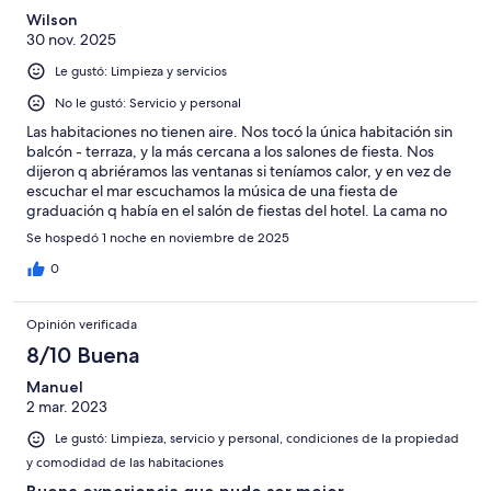
possible using a credit card something that they should make
Wilson
clear at the time of booking.
30 nov. 2025
Le gustó: Limpieza y servicios
No le gustó: Servicio y personal
Las habitaciones no tienen aire. Nos tocó la única habitación sin
balcón - terraza, y la más cercana a los salones de fiesta. Nos
dijeron q abriéramos las ventanas si teníamos calor, y en vez de
escuchar el mar escuchamos la música de una fiesta de
graduación q había en el salón de fiestas del hotel. La cama no
estaba bien hecha (mal tendida).
Se hospedó 1 noche en noviembre de 2025
0
Opinión verificada
8/10 Buena
Manuel
2 mar. 2023
Le gustó: Limpieza, servicio y personal, condiciones de la propiedad
y comodidad de las habitaciones