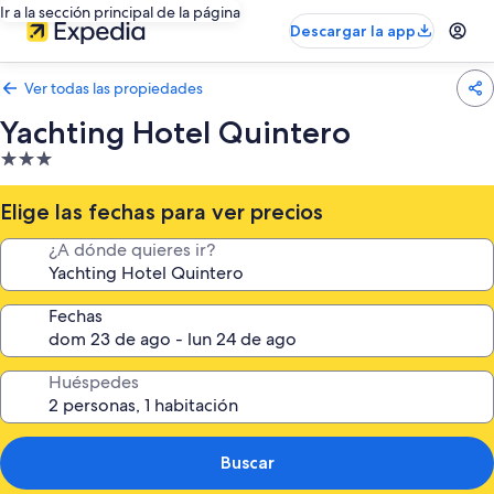
Ir a la sección principal de la página
Descargar la app
Ver todas las propiedades
Yachting Hotel Quintero
Propiedad
de
3.0
Elige las fechas para ver precios
estrellas
¿A dónde quieres ir?
Fechas
Huéspedes
Buscar