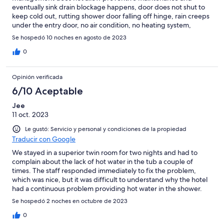
eventually sink drain blockage happens, door does not shut to
keep cold out, rutting shower door falling off hinge, rain creeps
under the entry door, no air condition, no heating system,
instead you get an electric heater. Kitchen operates like a school
Se hospedó 10 noches en agosto de 2023
with three hours shifts. This hotel is not ready for international
hospitality level.
0
Opinión verificada
6/10 Aceptable
Jee
11 oct. 2023
Le gustó: Servicio y personal y condiciones de la propiedad
Traducir con Google
We stayed in a superior twin room for two nights and had to
complain about the lack of hot water in the tub a couple of
times. The staff responded immediately to fix the problem,
which was nice, but it was difficult to understand why the hotel
had a continuous problem providing hot water in the shower.
The floor of the room was too dirty to walk on barefoot - my
Se hospedó 2 noches en octubre de 2023
daughter likes to run around without shoes, nor socks and after
a few steps we found that her feet were BLACK. This hotel has
0