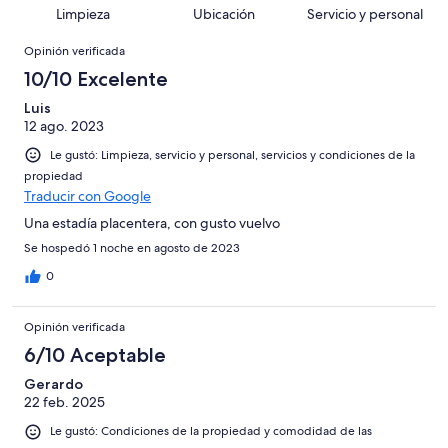
84
en
decir,
de
Basada
Limpieza
Ubicación
Servicio y personal
opiniones
18
Terrible.
84
en
Opiniones
de
Basada
opiniones
Opinión verificada
3
84
en
de
10/10 Excelente
opiniones
3
84
de
Luis
opiniones
12 ago. 2023
84
opiniones
Le gustó: Limpieza, servicio y personal, servicios y condiciones de la
propiedad
Traducir con Google
Una estadía placentera, con gusto vuelvo
Se hospedó 1 noche en agosto de 2023
0
Opinión verificada
6/10 Aceptable
Gerardo
22 feb. 2025
Le gustó: Condiciones de la propiedad y comodidad de las