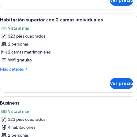
Ver precio
Habitación
doble
superior
Abrir
Habitación de hotel con dos camas, un 
4
Habitación superior con 2 camas individuales
todas
Vista al mar
las
323 pies cuadrados
fotos
de
2 personas
Habitación
2 camas matrimoniales
superior
Wifi gratuito
con
Más
Más detalles
2
detalles
camas
sobre
Ver precio
Habitación
individuales
superior
con
Abrir
Habitación de hotel con una cama grand
6
2
Business
todas
camas
Vista al mar
individuales
las
323 pies cuadrados
fotos
de
4 habitaciones
Business
2 personas